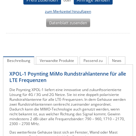
oder
IEC Lock
zum Merkzettel hinzufügen
Ihse
Datenblatt zusenden
Kerlink
Kramer Electronics
KVM TEC
Legrand
Beschreibung
Verwandte Produkte
Passend zu
News
LigoWave
XPOL-1 Poynting MiMo Rundstrahlantenne für alle
Milesight
LTE Frequenzen
Moxa
Die Poynting XPOL-1 liefert eine innovative und zukunftsorientierte
Netio
Lösung für 4G / 3G und 2G Netze. Sie ist eine doppelt polarisierte
Rundstrahlantenne für alle LTE-Frequenzen. In dem Gehäuse werden
Panorama Antennas
zwei Rundstrahlantennen senkrecht zueinander angeordnet.
Dadurch kann die MIMO-Technologie auch genutzt werden, wenn
PatchSee
nicht bekannt ist, aus welcher Richtung das Signal kommt. Gewinn
mindestens 2 dBi über alle Frequenzbänder: 790 – 960, 1710 – 2170,
Power Kingdom
2300 – 2700 MHz.
Das wetterfeste Gehäuse lässt sich an Fenster, Wand oder Mast
Poynting