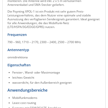
montieren. Die Antenne wird inkl. 2 x 5 m verlustarmen
Antennenkabel und SMA-Stecker geliefert.
Raritan
Die Poynting XPOL-1 ist ein Produkt mit sehr gutem Preis-
Riello UPS
Leistungsverhältnis, das dem Nutzer eine optimale und stabile
Ausnutzung des verfügbaren Sendesignals garantiert. Ideal geeignet
Server Technology
für alle Anwendungen, die das Mobilfunk-Netz
(LTE/HSPA/3G/EDGE/GPRS) nutzen.
Siretta
Frequenzen
SIRIO Antenne
790 – 960, 1710 – 2170, 2300 – 2400, 2500 – 2700 MHz
Sunbird
Antennentyp
Tactical Software
omnidirektiona
TEKTELIC
Eigenschaften
Teltonika
Fenster-, Wand- oder Mastmontage
Unwired Networks
leichtes Gewicht
Vision
wasserdicht, für den Außenbereich geeignet
Anwendungsbereiche
WATTECO
Westermo
Mobilfunkmodems
Least cost routing
Yuasa
Systeme mit GSM/3G/LTE-Anschluss