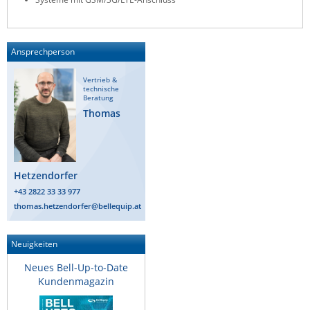
ZPE Systems
Ansprechperson
News zu unseren Herstellern
Vertrieb &
technische
Beratung
Thomas
Hetzendorfer
+43 2822 33 33 977
thomas.hetzendorfer@bellequip.at
Neuigkeiten
Neues Bell-Up-to-Date
Kundenmagazin