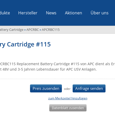
dukte
Hersteller
News
Aktionen
Über uns
ttery Cartridge
»
APCRBC
»
APCRBC115
y Cartridge #115
CRBC115 Replacement Battery Cartridge #115 von APC dient als Er
t 48V und 3-5 Jahren Lebensdauer für APC USV Anlagen.
Preis zusenden
Anfrage senden
oder
zum Merkzettel hinzufügen
Datenblatt zusenden