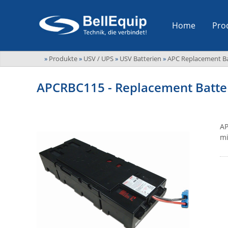
Home
Pro
»
Produkte
»
USV / UPS
»
USV Batterien
»
APC Replacement Ba
APCRBC115 - Replacement Batter
AP
mi