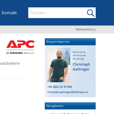
Kontakt
Merkzettel
(
0
)
Ansprechperson
Vertrieb &
technische
Beratung
satzbatterie
Christoph
Gattinger
+43 2822 33 33 994
christoph.gattinger@bellequip.at
Neuigkeiten