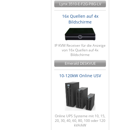
Lynx 3510-E-F2G-P8G-LV
16x Quellen auf 4x
Bildschirme
IP KVM Receiver für die Anzeige
von 16x Quellen auf 4x
Bildschirme
Emerald DESKVUE
10-120kW Online USV
Online UPS Systeme mit 10, 15,
20, 30, 40, 60, 80, 100 oder 120
kVA/kW