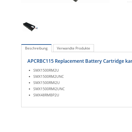
Beschreibung
Verwandte Produkte
APCRBC115 Replacement Battery Cartridge ka
SMX1500RM2U
SMX1500RM2UNC
SMX1500RMI2U
SMX1500RMI2UNC
SMX48RMBP2U