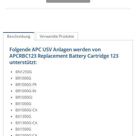
IEC Lock
Ihse
Kerlink
Kramer Electronics
Beschreibung
Verwandte Produkte
KVM TEC
Folgende APC USV Anlagen werden von
Legrand
APCRBC123 Replacement Battery Cartridge 123
unterstützt:
LigoWave
BN1250G
Milesight
BR1000G
Moxa
BR1000G-FR
BR1000G-IN
Netio
BR1000GI
BX1000G
Panorama Antennas
BX1000G-CA
PatchSee
BX1300G
BX1300G-CA
Power Kingdom
BX1500G
Poynting
BX1500G-CA