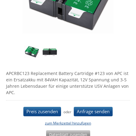
Comet System
Energiemessung
Energieverteilung
IP, WLAN & GSM Sensorik
IoT - Internet of Things
CompleTech
IPC, Industrielle Netzwerktechnik & WLAN
Contemporary Controls
Datenlogger
Remote I/O
Industrielle Netzwerktechnik / Kommunikation
Industrielle Computer
Sonstige
Digi
Eaton
Wi-Fi - WLAN - Wireless
Serverräume
RMA / Rücksendung / Support
Elsys
IT Netzwerktechnik / Kommunikation
Enginko - mcf88
APCRBC123 Replacement Battery Cartridge #123 von APC ist
Fokus Technologies
ein Ersatzakku mit 84VAH Kapazität, 12V Spannung und 3-5
Gefen
Jahren Lebensdauer für einige unterstütze USV Anlagen von
APC.
Gude
Guntermann & Drunck
Preis zusenden
Anfrage senden
oder
High Sec Labs
HW group
zum Merkzettel hinzufügen
Icron
Datenblatt zusenden