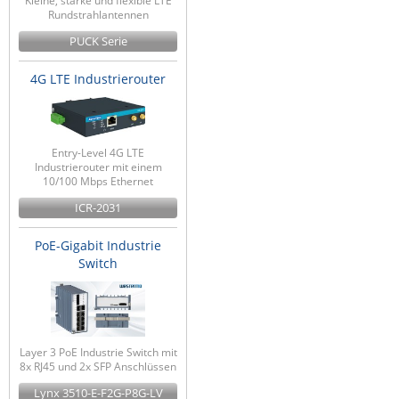
Kleine, starke und flexible LTE
Rundstrahlantennen
PUCK Serie
4G LTE Industrierouter
Entry-Level 4G LTE
Industrierouter mit einem
10/100 Mbps Ethernet
ICR-2031
PoE-Gigabit Industrie
Switch
Layer 3 PoE Industrie Switch mit
8x RJ45 und 2x SFP Anschlüssen
Lynx 3510-E-F2G-P8G-LV