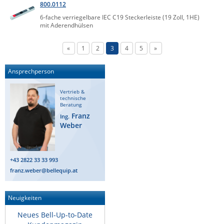
800.0112
6-fache verriegelbare IEC C19 Steckerleiste (19 Zoll, 1HE)
mit Aderendhülsen
«
1
2
3
4
5
»
Ansprechperson
Vertrieb &
technische
Beratung
Franz
Ing.
Weber
+43 2822 33 33 993
franz.weber@bellequip.at
Neuigkeiten
Neues Bell-Up-to-Date