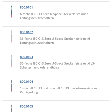
Raritan
800.0101
Riello UPS
6-fache IEC C13 Zero U-Space Steckerleiste mit 6
Leitungsschutzschaltern
Server Technology
Siretta
800.0102
SIRIO Antenne
36-fache IEC C13 Zero U-Space Steckerleiste mit 6
Leitungsschutzschaltern
Sunbird
Tactical Software
800.0103
TEKTELIC
36-fache IEC C13 Zero U-Space Steckerleiste mit 6 LS-
Schaltern und Aderendhülsen
Teltonika
Unwired Networks
800.0104
Vision
18-fach IEC C13 und 3-fach IEC C19 Steckdosenleiste mit
Verriegelung
WATTECO
Westermo
800.0105
Yuasa