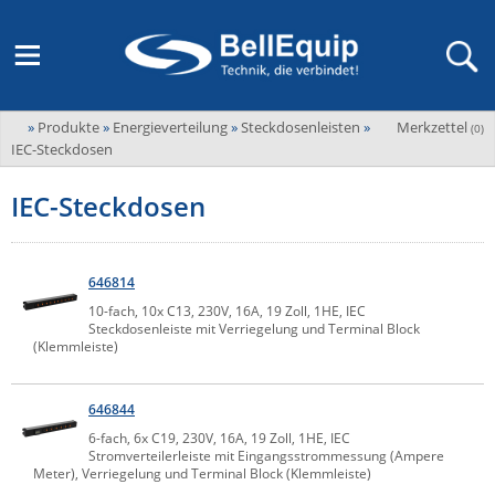
»
Produkte
»
Energieverteilung
»
Steckdosenleisten
»
Merkzettel
Adder
(
0
)
M2M Router, Antennen, VPN & SIM
Übersicht
LAGERABVERKAUF Stromverteilung und -messung
Unternehmen
IEC-Steckdosen
ADEL system
Fernwartung via Mobilfunk (M2M)
IEC-Steckdosen
Advantech
Wissen
Ansprechpersonen
Advantech-Conel
SD-WAN & Bonding
Neue Produkte
Veranstaltungen
AKCP / AKCess Pro
646814
Antennen
Amit
10-fach, 10x C13, 230V, 16A, 19 Zoll, 1HE, IEC
Veranstaltungen
Jobs & Karriere
Steckdosenleiste mit Verriegelung und Terminal Block
Aten
(Klemmleiste)
KVM & Audio/Video Signalverteilung
Bachmann
Bell-Up-to-Date Magazine
News
KVM
Audio/Video
646844
Black Box
USV, Energieverteilung & -messung
6-fach, 6x C19, 230V, 16A, 19 Zoll, 1HE, IEC
Aktueller Newsletter
Bondix
Stromverteilerleiste mit Eingangsstrommessung (Ampere
Kabel und Verkabelung
Digital Signage
Meter), Verriegelung und Terminal Block (Klemmleiste)
USV / UPS
Industrielle Stromversorgung
Cambium Networks
IoT, Umgebungsmonitoring & Sensorik