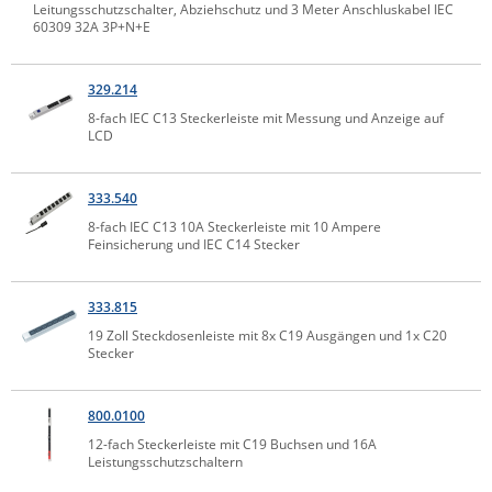
Leitungsschutzschalter, Abziehschutz und 3 Meter Anschluskabel IEC
IEC Lock
60309 32A 3P+N+E
Ihse
329.214
Kerlink
8-fach IEC C13 Steckerleiste mit Messung und Anzeige auf
Kramer Electronics
LCD
KVM TEC
333.540
Legrand
8-fach IEC C13 10A Steckerleiste mit 10 Ampere
LigoWave
Feinsicherung und IEC C14 Stecker
Milesight
Moxa
333.815
19 Zoll Steckdosenleiste mit 8x C19 Ausgängen und 1x C20
Netio
Stecker
Panorama Antennas
PatchSee
800.0100
12-fach Steckerleiste mit C19 Buchsen und 16A
Power Kingdom
Leistungsschutzschaltern
Poynting