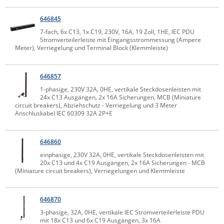
Comet System
Energiemessung
Energieverteilung
646845
IP, WLAN & GSM Sensorik
IoT - Internet of Things
CompleTech
IPC, Industrielle Netzwerktechnik & WLAN
7-fach, 6x C13, 1x C19, 230V, 16A, 19 Zoll, 1HE, IEC PDU
Stromverteilerleiste mit Eingangsstrommessung (Ampere
Contemporary Controls
Datenlogger
Remote I/O
Meter), Verriegelung und Terminal Block (Klemmleiste)
Industrielle Netzwerktechnik / Kommunikation
Industrielle Computer
Sonstige
Digi
Eaton
Wi-Fi - WLAN - Wireless
646857
Serverräume
RMA / Rücksendung / Support
1-phasige, 230V 32A, 0HE, vertikale Steckdosenleisten mit
Elsys
24x C13 Ausgängen, 2x 16A Sicherungen, MCB (Miniature
IT Netzwerktechnik / Kommunikation
circuit breakers), Abziehschutz - Verriegelung und 3 Meter
Enginko - mcf88
Anschluskabel IEC 60309 32A 2P+E
Fokus Technologies
Gefen
646860
Gude
einphasige, 230V 32A, 0HE, vertikale Steckdosenleisten mit
20x C13 und 4x C19 Ausgängen, 2x 16A Sicherungen - MCB
Guntermann & Drunck
(Miniature circuit breakers), Verriegelungen und Klemmleiste
High Sec Labs
646870
HW group
3-phasige, 32A, 0HE, vertikale IEC Stromverteilerleiste PDU
Icron
mit 18x C13 und 6x C19 Ausgängen, 3x 16A