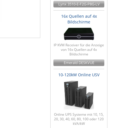
Lynx 3510-E-F2G-P8G-LV
16x Quellen auf 4x
Bildschirme
IP KVM Receiver für die Anzeige
von 16x Quellen auf 4x
Bildschirme
Emerald DESKVUE
10-120kW Online USV
Online UPS Systeme mit 10, 15,
20, 30, 40, 60, 80, 100 oder 120
kVA/kW