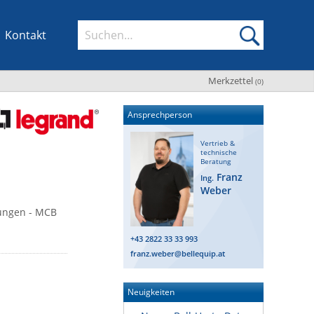
Kontakt
Merkzettel
(
0
)
Ansprechperson
Vertrieb &
technische
Beratung
Franz
Ing.
Weber
rungen - MCB
+43 2822 33 33 993
franz.weber@bellequip.at
Neuigkeiten