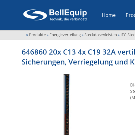
Home
Pro
»
Produkte
»
Energieverteilung
»
Steckdosenleisten
»
IEC-Ste
646860 20x C13 4x C19 32A verti
Sicherungen, Verriegelung und 
Di
St
(M