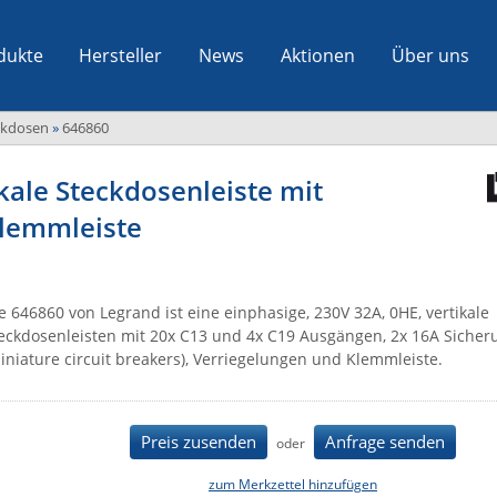
dukte
Hersteller
News
Aktionen
Über uns
ckdosen
»
646860
kale Steckdosenleiste mit
Klemmleiste
e 646860 von Legrand ist eine einphasige, 230V 32A, 0HE, vertikale
eckdosenleisten mit 20x C13 und 4x C19 Ausgängen, 2x 16A Siche
iniature circuit breakers), Verriegelungen und Klemmleiste.
Preis zusenden
Anfrage senden
oder
zum Merkzettel hinzufügen