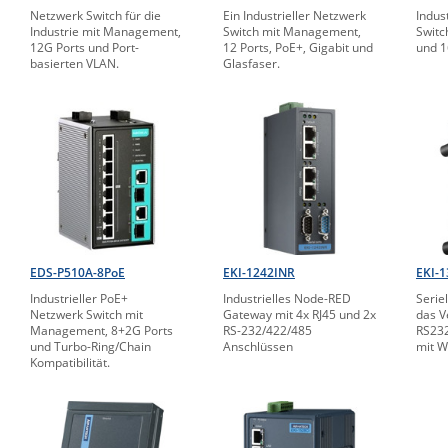
Netzwerk Switch für die
Ein Industrieller Netzwerk
Indus
Industrie mit Management,
Switch mit Management,
Swit
12G Ports und Port-
12 Ports, PoE+, Gigabit und
und 1
basierten VLAN.
Glasfaser.
EDS-P510A-8PoE
EKI-1242INR
EKI-1
Industrieller PoE+
Industrielles Node-RED
Serie
Netzwerk Switch mit
Gateway mit 4x RJ45 und 2x
das V
Management, 8+2G Ports
RS-232/422/485
RS232
und Turbo-Ring/Chain
Anschlüssen
mit 
Kompatibilität.