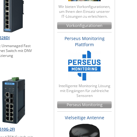
Wir bieten Vorkonfigurationen,
um Ihnen den Einsatz unserer
IT-Lösungen zu erleichtern.
Vorkonfigurationen
528DI
Perseus Monitoring
Plattform
t Unmanaged Fast
net Switch mit DNV
fizierung
Intelligente Monitoring Lösung
mit Eingängen für zahlreiche
Sensoren
Perseus Monitoring
Vielseitige Antenne
510G-2FI