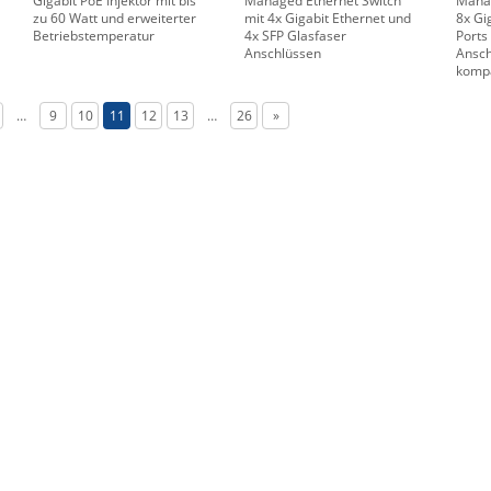
Gigabit PoE Injektor mit bis
Managed Ethernet Switch
Manag
zu 60 Watt und erweiterter
mit 4x Gigabit Ethernet und
8x Gi
Betriebstemperatur
4x SFP Glasfaser
Ports
Anschlüssen
Ansch
komp
…
9
10
11
12
13
…
26
»