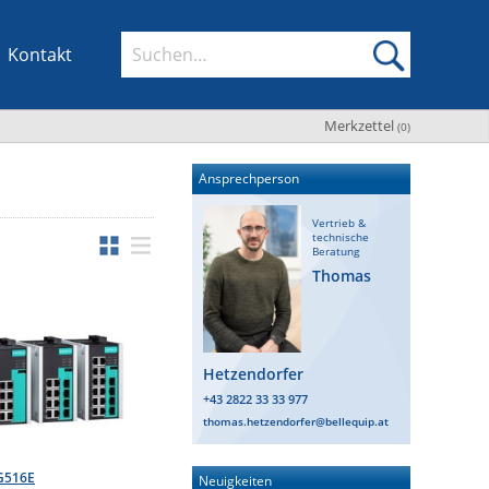
Kontakt
Merkzettel
(
0
)
Ansprechperson
Vertrieb &
technische
Beratung
Thomas
Hetzendorfer
+43 2822 33 33 977
thomas.hetzendorfer@bellequip.at
G516E
Neuigkeiten