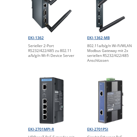
EKI-1362
EKI-1362-MB
Serieller 2-Port
802.11a/b/g/n Wi-Fi/WLAN
RS232/422/485 zu 802.11
Modbus Gateway mit 2x
a/b/g/n Wi-Fi Device Server
seriellen RS232/422/485
Anschlüssen
EKI-2701MPI-R
EKI-2701PSI