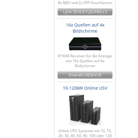
8x RJ45 und 2x SFP Anschlüssen
Lynx 3510-E-F2G-P8G-LV
16x Quellen auf 4x
Bildschirme
IP KVM Receiver für die Anzeige
von 16x Quellen auf 4x
Bildschirme
Emerald DESKVUE
10-120kW Online USV
Online UPS Systeme mit 10, 15,
20, 30, 40, 60, 80, 100 oder 120