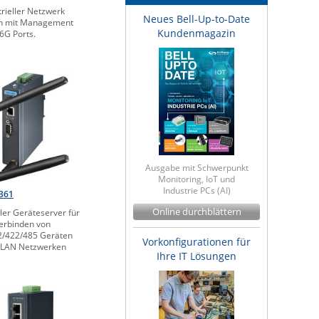
trieller Netzwerk
Neues Bell-Up-to-Date
ch mit Management
Kundenmagazin
6G Ports.
Ausgabe mit Schwerpunkt
Monitoring, IoT und
Industrie PCs (AI)
361
Online durchblättern
ller Geräteserver für
erbinden von
/422/485 Geräten
Vorkonfigurationen für
WLAN Netzwerken
Ihre IT Lösungen