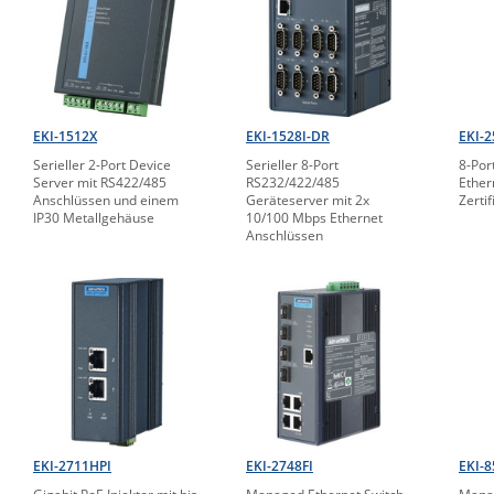
EKI-1512X
EKI-1528I-DR
EKI-2
Serieller 2-Port Device
Serieller 8-Port
8-Por
Server mit RS422/485
RS232/422/485
Ether
Anschlüssen und einem
Geräteserver mit 2x
Zerti
IP30 Metallgehäuse
10/100 Mbps Ethernet
Anschlüssen
EKI-2711HPI
EKI-2748FI
EKI-8