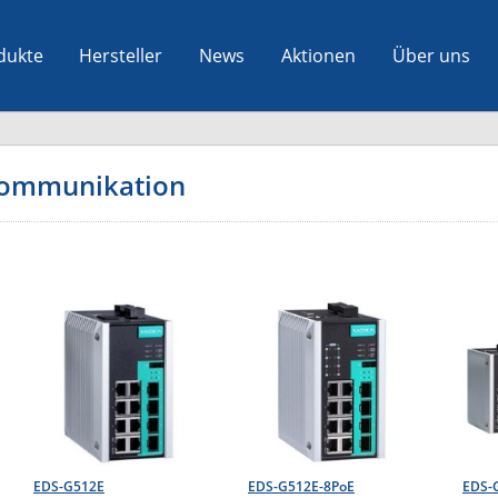
dukte
Hersteller
News
Aktionen
Über uns
 Kommunikation
EDS-G512E
EDS-G512E-8PoE
EDS-