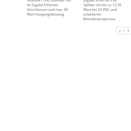
HDBaseT PoE Extender mit
Gigabit Ethernet PoE
4x Gigabit Ethernet
Splitter mit bis zu 12.95
Anschlüssen und max. 60
Watt bei 24 VDC und
Watt Ausgangsleistung
erweiterter
Betriebstemperatur
«
1