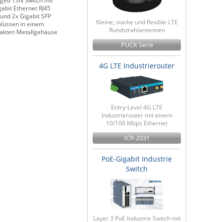
ed TSN Switch mit
gabit Ethernet RJ45
 und 2x Gigabit SFP
Kleine, starke und flexible LTE
lüssen in einem
Rundstrahlantennen
akten Metallgehäuse
PUCK Serie
4G LTE Industrierouter
Entry-Level 4G LTE
Industrierouter mit einem
10/100 Mbps Ethernet
ICR-2031
PoE-Gigabit Industrie
Switch
Layer 3 PoE Industrie Switch mit