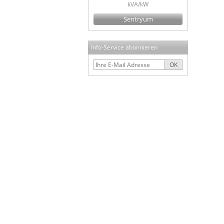
kVA/kW
Sentryum
Info-Service abonnieren
OK