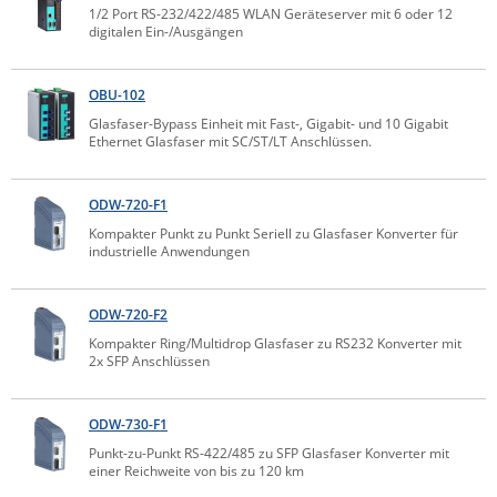
1/2 Port RS-232/422/485 WLAN Geräteserver mit 6 oder 12
IEC Lock
digitalen Ein-/Ausgängen
Ihse
Kerlink
OBU-102
Glasfaser-Bypass Einheit mit Fast-, Gigabit- und 10 Gigabit
Kramer Electronics
Ethernet Glasfaser mit SC/ST/LT Anschlüssen.
KVM TEC
Legrand
ODW-720-F1
Kompakter Punkt zu Punkt Seriell zu Glasfaser Konverter für
LigoWave
industrielle Anwendungen
Milesight
Moxa
ODW-720-F2
Netio
Kompakter Ring/Multidrop Glasfaser zu RS232 Konverter mit
2x SFP Anschlüssen
Panorama Antennas
PatchSee
ODW-730-F1
Power Kingdom
Punkt-zu-Punkt RS-422/485 zu SFP Glasfaser Konverter mit
einer Reichweite von bis zu 120 km
Poynting