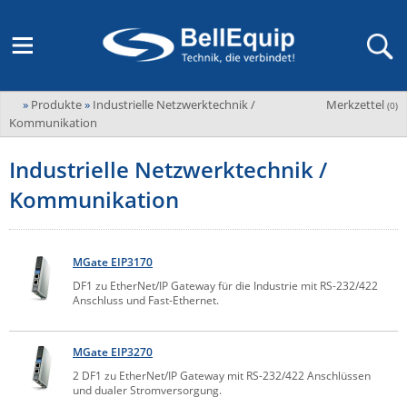
»
Produkte
»
Industrielle Netzwerktechnik /
Merkzettel
Adder
(
0
)
M2M Router, Antennen, VPN & SIM
Übersicht
LAGERABVERKAUF Stromverteilung und -messung
Unternehmen
Kommunikation
ADEL system
Fernwartung via Mobilfunk (M2M)
Industrielle Netzwerktechnik /
Advantech
Wissen
Ansprechpersonen
Kommunikation
Advantech-Conel
SD-WAN & Bonding
Neue Produkte
Veranstaltungen
AKCP / AKCess Pro
Antennen
Amit
MGate EIP3170
Veranstaltungen
Jobs & Karriere
Aten
DF1 zu EtherNet/IP Gateway für die Industrie mit RS-232/422
KVM & Audio/Video Signalverteilung
Anschluss und Fast-Ethernet.
Bachmann
Bell-Up-to-Date Magazine
News
KVM
Audio/Video
Black Box
USV, Energieverteilung & -messung
MGate EIP3270
Aktueller Newsletter
Bondix
2 DF1 zu EtherNet/IP Gateway mit RS-232/422 Anschlüssen
Kabel und Verkabelung
Digital Signage
und dualer Stromversorgung.
USV / UPS
Industrielle Stromversorgung
Cambium Networks
IoT, Umgebungsmonitoring & Sensorik