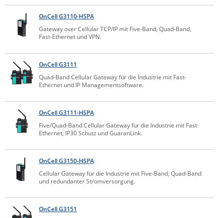
Raritan
OnCell G3110-HSPA
Riello UPS
Gateway over Cellular TCP/IP mit Five-Band, Quad-Band,
Fast-Ethernet und VPN.
Server Technology
Siretta
OnCell G3111
SIRIO Antenne
Quad-Band Cellular Gateway für die Industrie mit Fast-
Ethernet und IP Managementsoftware.
Sunbird
Tactical Software
OnCell G3111-HSPA
TEKTELIC
Five/Quad-Band Cellular Gateway für die Industrie mit Fast-
Ethernet, IP30 Schutz und GuaranLink.
Teltonika
Unwired Networks
OnCell G3150-HSPA
Vision
Cellular Gateway für die Industrie mit Five-Band, Quad-Band
und redundanter Stromversorgung.
WATTECO
Westermo
OnCell G3151
Yuasa