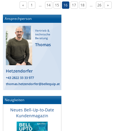
«
1
…
14
15
16
17
18
…
26
»
Ansprechperson
Vertrieb &
technische
Beratung
Thomas
Hetzendorfer
+43 2822 33 33 977
thomas.hetzendorfer@bellequip.at
Neuigkeiten
Neues Bell-Up-to-Date
Kundenmagazin