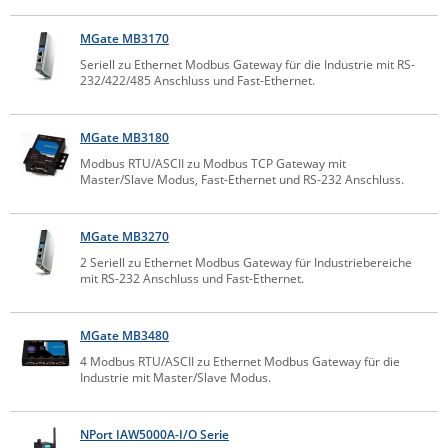
Comet System
Energiemessung
Energieverteilung
MGate MB3170
IP, WLAN & GSM Sensorik
IoT - Internet of Things
CompleTech
IPC, Industrielle Netzwerktechnik & WLAN
Seriell zu Ethernet Modbus Gateway für die Industrie mit RS-
232/422/485 Anschluss und Fast-Ethernet.
Contemporary Controls
Datenlogger
Remote I/O
Industrielle Netzwerktechnik / Kommunikation
Industrielle Computer
Sonstige
Digi
MGate MB3180
Eaton
Wi-Fi - WLAN - Wireless
Modbus RTU/ASCII zu Modbus TCP Gateway mit
Serverräume
RMA / Rücksendung / Support
Master/Slave Modus, Fast-Ethernet und RS-232 Anschluss.
Elsys
IT Netzwerktechnik / Kommunikation
Enginko - mcf88
MGate MB3270
Fokus Technologies
2 Seriell zu Ethernet Modbus Gateway für Industriebereiche
Gefen
mit RS-232 Anschluss und Fast-Ethernet.
Gude
MGate MB3480
Guntermann & Drunck
4 Modbus RTU/ASCII zu Ethernet Modbus Gateway für die
High Sec Labs
Industrie mit Master/Slave Modus.
HW group
NPort IAW5000A-I/O Serie
Icron