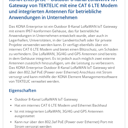
Gateway von TEKTELIC mit eine CAT 6 LTE Modem
Raritan
und integrierten Antennen für betriebliche
Riello UPS
Anwendungen in Unternehmen
Server Technology
Das KONA Enterprise ist ein Outdoor 8-Kanal LoRaWAN IoT Gateway
mit einem IP67-konformen Gehäuse, das für betriebliche
Siretta
Anwendungen in Unternehmen entwickelt wurde, aber auch in
Lagerhallen, Universitäten, in der Landwirtschaft oder für private
SIRIO Antenne
Projekte verwendet werden kann. Er verfügt ebenfalls über ein
internes CAT 6 LTE Modem und bietet einen Blitzschutz, um Schäden
Sunbird
zu verhindern. Die LoRaWAN, 3G/4G und GPS Antennen sind bereits
in dem Gehäuse integriert. Es ist jedoch auch möglich zwei externe
Tactical Software
Antennen zusätzlich hinzuzufügen, um die Leistung zu verbessern.
Das KONA Enterprise Outdoor 8-Kanal LoRaWAN IoT Gateway wird
TEKTELIC
über den 802.3af PoE (Power over Ethernet) Anschluss mit Strom
versorgt und kann mithilfe der KONA Element Managementsoftware
Teltonika
von TEKTELIC verwaltet werden.
Unwired Networks
Eigenschaften
Vision
Outdoor 8-Kanal LoRaWAN IoT Gateway
Hat ein internes CAT 6 LTE Modem und Ethernet Backhaul
WATTECO
Ist mit integrierten LoRaWAN, 3G/4G und GPS Antennen
Westermo
ausgestattet
Kann nur über den 802.3af PoE (Power over Ethernet) Port mit
Yuasa
Strom versorgt werden