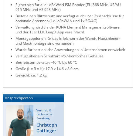
Eignet sich für alle LoRaWAN ISM Bänder (EU 868 MHz, US/AU
ZPE Systems
915 MHz und AS 923 MHz)
Bietet einen Blitzschutz und verfügt auch über 2x Anschlüsse für
optionale Antennen (1x LoRaWAN und 1x 3G/4G)
Verwaltung wird via der KONA Element Managementsoftware
News zu unseren Herstellern
und der TEKTELIC LeapX App vereinfacht
Montageoptionen für das Erleichtern der Wand-, Hutschienen-
und Mastmontage sind vorhanden
Wurde für betriebliche Anwendungen in Unternehmen entwickelt
Verfügt über ein Schutzart IP67-konformes Gehäuse
Betriebstemperatur: -40 °C bis 60 °C
Größe (L x B x H): 17.9 x 14.6 x 8.0 cm
Gewicht: ca. 1.2 kg
Ansprechperson
Vertrieb &
technische
Beratung
Christoph
Gattinger