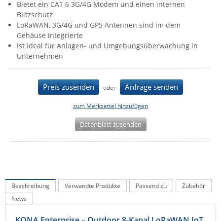
Bietet ein CAT 6 3G/4G Modem und einen internen
IEC Lock
Blitzschutz
LoRaWAN, 3G/4G und GPS Antennen sind im dem
Ihse
Gehäuse integrierte
Kerlink
Ist ideal für Anlagen- und Umgebungsüberwachung in
Unternehmen
Kramer Electronics
KVM TEC
Preis zusenden
Anfrage senden
oder
Legrand
LigoWave
zum Merkzettel hinzufügen
Milesight
Datenblatt zusenden
Moxa
Netio
Panorama Antennas
PatchSee
Beschreibung
Verwandte Produkte
Passend zu
Zubehör
News
Power Kingdom
Poynting
KONA Enterprise – Outdoor 8-Kanal LoRaWAN IoT