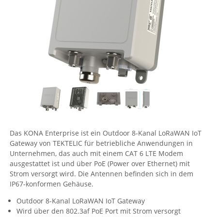
Comet System
Energiemessung
Energieverteilung
IP, WLAN & GSM Sensorik
IoT - Internet of Things
CompleTech
IPC, Industrielle Netzwerktechnik & WLAN
Contemporary Controls
Datenlogger
Remote I/O
Industrielle Netzwerktechnik / Kommunikation
Industrielle Computer
Sonstige
Digi
Eaton
Wi-Fi - WLAN - Wireless
Serverräume
RMA / Rücksendung / Support
Elsys
IT Netzwerktechnik / Kommunikation
Enginko - mcf88
Fokus Technologies
Das KONA Enterprise ist ein Outdoor 8-Kanal LoRaWAN IoT
Gefen
Gateway von TEKTELIC für betriebliche Anwendungen in
Gude
Unternehmen, das auch mit einem CAT 6 LTE Modem
ausgestattet ist und über PoE (Power over Ethernet) mit
Guntermann & Drunck
Strom versorgt wird. Die Antennen befinden sich in dem
High Sec Labs
IP67-konformen Gehäuse.
HW group
Outdoor 8-Kanal LoRaWAN IoT Gateway
Wird über den 802.3af PoE Port mit Strom versorgt
Icron