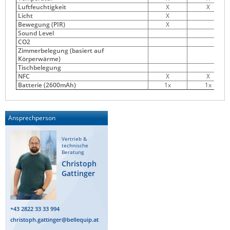
Luftfeuchtigkeit
X
X
Licht
X
Bewegung (PIR)
X
Sound Level
CO2
Zimmerbelegung (basiert auf
Körperwärme)
Tischbelegung
NFC
X
X
Batterie (2600mAh)
1x
1x
Ansprechperson
Vertrieb &
technische
Beratung
Christoph
Gattinger
+43 2822 33 33 994
christoph.gattinger@bellequip.at