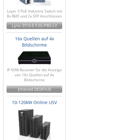
Layer 3 PoE Industrie Switch mit
8x RJ45 und 2x SFP Anschlüssen
Lynx 3510-E-F2G-P8G-LV
16x Quellen auf 4x
Bildschirme
IP KVM Receiver für die Anzeige
von 16x Quellen auf 4x
Bildschirme
Emerald DESKVUE
10-120kW Online USV