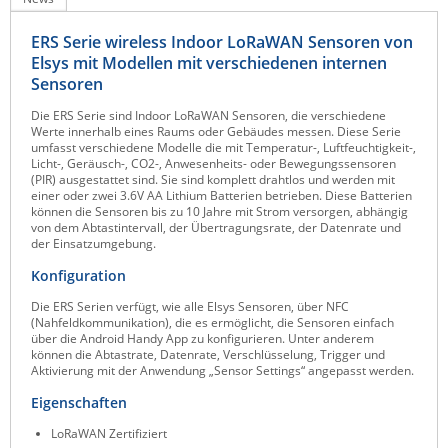
Raritan
ERS Serie wireless Indoor LoRaWAN Sensoren von
Riello UPS
Elsys mit Modellen mit verschiedenen internen
Sensoren
Server Technology
Die ERS Serie sind Indoor LoRaWAN Sensoren, die verschiedene
Siretta
Werte innerhalb eines Raums oder Gebäudes messen. Diese Serie
umfasst verschiedene Modelle die mit Temperatur-, Luftfeuchtigkeit-,
SIRIO Antenne
Licht-, Geräusch-, CO2-, Anwesenheits- oder Bewegungssensoren
(PIR) ausgestattet sind. Sie sind komplett drahtlos und werden mit
Sunbird
einer oder zwei 3.6V AA Lithium Batterien betrieben. Diese Batterien
können die Sensoren bis zu 10 Jahre mit Strom versorgen, abhängig
Tactical Software
von dem Abtastintervall, der Übertragungsrate, der Datenrate und
der Einsatzumgebung.
TEKTELIC
Konfiguration
Teltonika
Die ERS Serien verfügt, wie alle Elsys Sensoren, über NFC
Unwired Networks
(Nahfeldkommunikation), die es ermöglicht, die Sensoren einfach
über die Android Handy App zu konfigurieren. Unter anderem
Vision
können die Abtastrate, Datenrate, Verschlüsselung, Trigger und
Aktivierung mit der Anwendung „Sensor Settings“ angepasst werden.
WATTECO
Eigenschaften
Westermo
LoRaWAN Zertifiziert
Yuasa