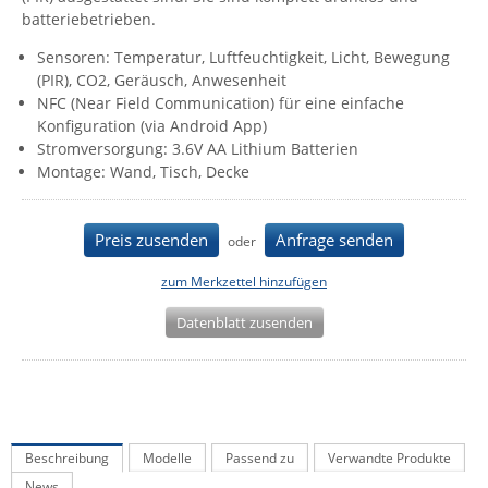
batteriebetrieben.
IEC Lock
Sensoren: Temperatur, Luftfeuchtigkeit, Licht, Bewegung
Ihse
(PIR), CO2, Geräusch, Anwesenheit
Kerlink
NFC (Near Field Communication) für eine einfache
Konfiguration (via Android App)
Kramer Electronics
Stromversorgung: 3.6V AA Lithium Batterien
KVM TEC
Montage: Wand, Tisch, Decke
Legrand
LigoWave
Preis zusenden
Anfrage senden
oder
Milesight
zum Merkzettel hinzufügen
Moxa
Datenblatt zusenden
Netio
Panorama Antennas
PatchSee
Power Kingdom
Beschreibung
Modelle
Passend zu
Verwandte Produkte
Poynting
News