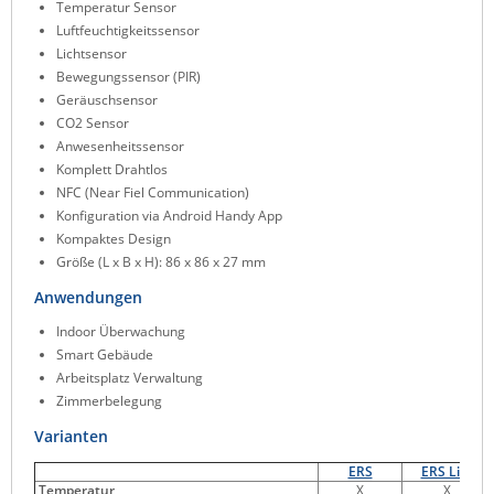
Temperatur Sensor
ZPE Systems
Luftfeuchtigkeitssensor
Lichtsensor
Bewegungssensor (PIR)
Geräuschsensor
News zu unseren Herstellern
CO2 Sensor
Anwesenheitssensor
Komplett Drahtlos
NFC (Near Fiel Communication)
Konfiguration via Android Handy App
Kompaktes Design
Größe (L x B x H): 86 x 86 x 27 mm
Anwendungen
Indoor Überwachung
Smart Gebäude
Arbeitsplatz Verwaltung
Zimmerbelegung
Varianten
ERS
ERS Lite
Temperatur
X
X