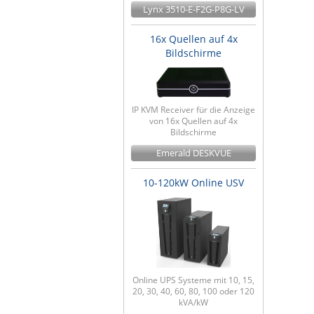
Lynx 3510-E-F2G-P8G-LV
16x Quellen auf 4x
Bildschirme
IP KVM Receiver für die Anzeige
von 16x Quellen auf 4x
Bildschirme
Emerald DESKVUE
10-120kW Online USV
Online UPS Systeme mit 10, 15,
20, 30, 40, 60, 80, 100 oder 120
kVA/kW