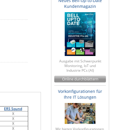
Neues Bell-Up-to-Date
Kundenmagazin
Ausgabe mit Schwerpunkt
Monitoring, IoT und
Industrie PCs (AI)
Online durchblättern
Vorkonfigurationen für
Ihre IT Lösungen
ERS Sound
X
X
X
X
Wir bieten Vorkonfigurationen,