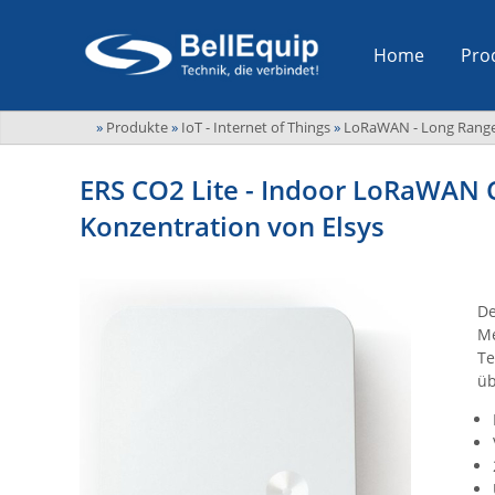
Home
Pro
»
Produkte
»
IoT - Internet of Things
»
LoRaWAN - Long Range
ERS CO2 Lite - Indoor LoRaWAN 
Konzentration von Elsys
De
Me
Te
üb