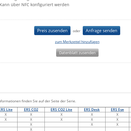
Kann über NFC konfiguriert werden
Preis zusenden
Anfrage senden
oder
zum Merkzettel hinzufügen
Datenblatt zusenden
nformationen finden Sie auf der Seite der Serie.
ERS Lite
ERS CO2
ERS CO2 Lite
ERS Desk
ERS Eye
X
X
X
X
X
X
X
X
X
X
X
X
X
X