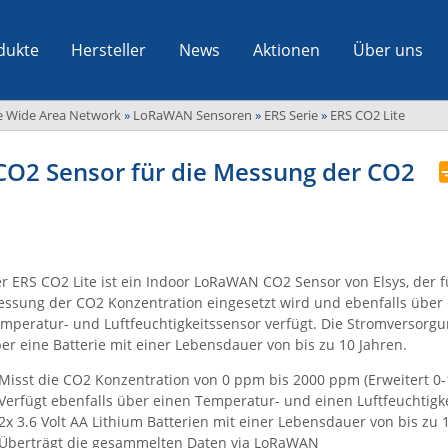
dukte
Hersteller
News
Aktionen
Über uns
 Wide Area Network
»
LoRaWAN Sensoren
»
ERS Serie
»
ERS CO2 Lite
CO2 Sensor für die Messung der CO2
r ERS CO2 Lite ist ein Indoor LoRaWAN CO2 Sensor von Elsys, der f
ssung der CO2 Konzentration eingesetzt wird und ebenfalls über
mperatur- und Luftfeuchtigkeitssensor verfügt. Die Stromversorgu
er eine Batterie mit einer Lebensdauer von bis zu 10 Jahren.
Misst die CO2 Konzentration von 0 ppm bis 2000 ppm (Erweitert 0
Verfügt ebenfalls über einen Temperatur- und einen Luftfeuchtigk
2x 3.6 Volt AA Lithium Batterien mit einer Lebensdauer von bis zu 
Überträgt die gesammelten Daten via LoRaWAN