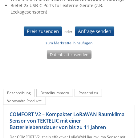
Bietet 2x USB-C Ports für externe Geräte (z.B.
IEC Lock
Leckagesensoren)
Ihse
Kerlink
Preis zusenden
Anfrage senden
oder
Kramer Electronics
zum Merkzettel hinzufügen
KVM TEC
Datenblatt zusenden
Legrand
LigoWave
Milesight
Moxa
Beschreibung
Bestellnummern
Passend zu
Netio
Verwandte Produkte
Panorama Antennas
COMFORT V2 – Kompakter LoRaWAN Raumklima
PatchSee
Sensor von TEKTELIC mit einer
Power Kingdom
Batterielebensdauer von bis zu 11 Jahren
Poynting
Der COMFORT V2 ist ein effektiver LoRaWAN Raumklima Sensor mit