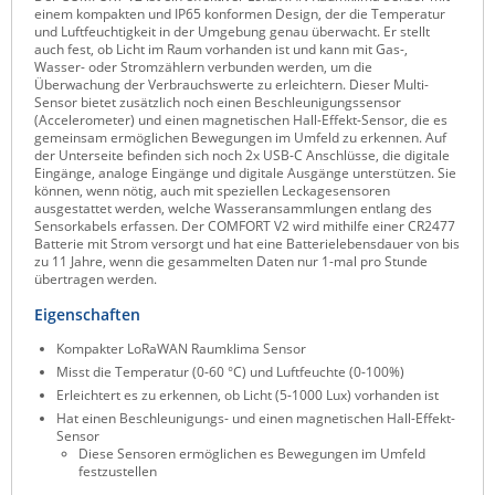
einem kompakten und IP65 konformen Design, der die Temperatur
Raritan
und Luftfeuchtigkeit in der Umgebung genau überwacht. Er stellt
auch fest, ob Licht im Raum vorhanden ist und kann mit Gas-,
Riello UPS
Wasser- oder Stromzählern verbunden werden, um die
Überwachung der Verbrauchswerte zu erleichtern. Dieser Multi-
Server Technology
Sensor bietet zusätzlich noch einen Beschleunigungssensor
(Accelerometer) und einen magnetischen Hall-Effekt-Sensor, die es
Siretta
gemeinsam ermöglichen Bewegungen im Umfeld zu erkennen. Auf
der Unterseite befinden sich noch 2x USB-C Anschlüsse, die digitale
SIRIO Antenne
Eingänge, analoge Eingänge und digitale Ausgänge unterstützen. Sie
können, wenn nötig, auch mit speziellen Leckagesensoren
Sunbird
ausgestattet werden, welche Wasseransammlungen entlang des
Sensorkabels erfassen. Der COMFORT V2 wird mithilfe einer CR2477
Tactical Software
Batterie mit Strom versorgt und hat eine Batterielebensdauer von bis
zu 11 Jahre, wenn die gesammelten Daten nur 1-mal pro Stunde
TEKTELIC
übertragen werden.
Teltonika
Eigenschaften
Unwired Networks
Kompakter LoRaWAN Raumklima Sensor
Misst die Temperatur (0-60 °C) und Luftfeuchte (0-100%)
Vision
Erleichtert es zu erkennen, ob Licht (5-1000 Lux) vorhanden ist
WATTECO
Hat einen Beschleunigungs- und einen magnetischen Hall-Effekt-
Sensor
Westermo
Diese Sensoren ermöglichen es Bewegungen im Umfeld
festzustellen
Yuasa