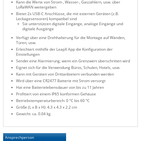
Kann die Werte von Strom-, Wasser-, Gaszählern, usw. über
ZPE Systems
LoRaWAN weitergeben
Bietet 2x USB-C Anschlüsse, die mit externen Geräten (z.B.
Leckagesensoren) kompatibel sind
Sie unterstützen digitale Eingänge, analoge Eingänge und
digitale Ausgänge
News zu unseren Herstellern
Verfügt über eine Drehhalterung für die Montage auf Wänden,
Türen, usw.
Erleichtert mithilfe der LeapX App die Konfiguration der
Einstellungen
Sendet eine Alarmierung, wenn ein Grenzwert überschritten wird
Eignet sich für die Verwendung Büros, Schulen, Hotels, usw.
Kann mit Geräten von Drittanbietern verbunden werden
Wird über eine CR2477 Batterie mit Strom versorgt
Hat eine Batterielebensdauer von bis zu 11 Jahren
Profitiert von einem IP65 konformen Gehäuse
Betriebstemperaturbereich: 0 °C bis 60 °C
Größe (L x B x H): 4.3 x 4.3 x 2.2 cm
Gewicht: ca. 0.04 kg
Ansprechperson