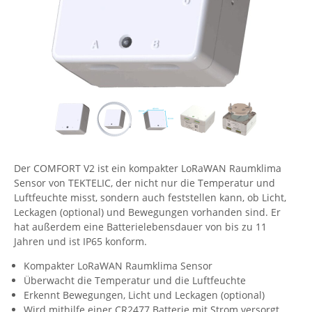
Comet System
Energiemessung
Energieverteilung
IP, WLAN & GSM Sensorik
IoT - Internet of Things
CompleTech
IPC, Industrielle Netzwerktechnik & WLAN
Contemporary Controls
Datenlogger
Remote I/O
Industrielle Netzwerktechnik / Kommunikation
Industrielle Computer
Sonstige
Digi
Eaton
Wi-Fi - WLAN - Wireless
Serverräume
RMA / Rücksendung / Support
Elsys
IT Netzwerktechnik / Kommunikation
Enginko - mcf88
Der COMFORT V2 ist ein kompakter LoRaWAN Raumklima
Fokus Technologies
Sensor von TEKTELIC, der nicht nur die Temperatur und
Gefen
Luftfeuchte misst, sondern auch feststellen kann, ob Licht,
Leckagen (optional) und Bewegungen vorhanden sind. Er
Gude
hat außerdem eine Batterielebensdauer von bis zu 11
Guntermann & Drunck
Jahren und ist IP65 konform.
High Sec Labs
Kompakter LoRaWAN Raumklima Sensor
Überwacht die Temperatur und die Luftfeuchte
HW group
Erkennt Bewegungen, Licht und Leckagen (optional)
Icron
Wird mithilfe einer CR2477 Batterie mit Strom versorgt