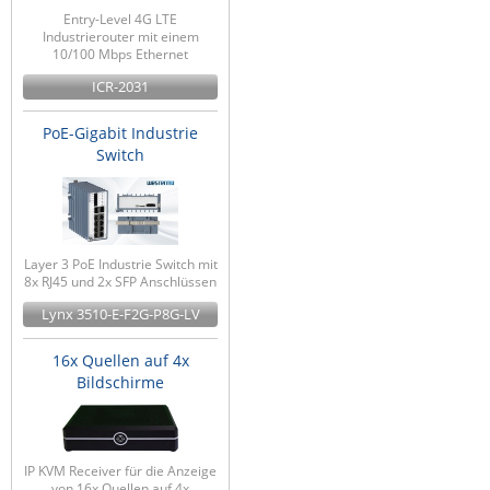
Entry-Level 4G LTE
Industrierouter mit einem
10/100 Mbps Ethernet
ICR-2031
PoE-Gigabit Industrie
Switch
Layer 3 PoE Industrie Switch mit
8x RJ45 und 2x SFP Anschlüssen
Lynx 3510-E-F2G-P8G-LV
16x Quellen auf 4x
Bildschirme
IP KVM Receiver für die Anzeige
von 16x Quellen auf 4x