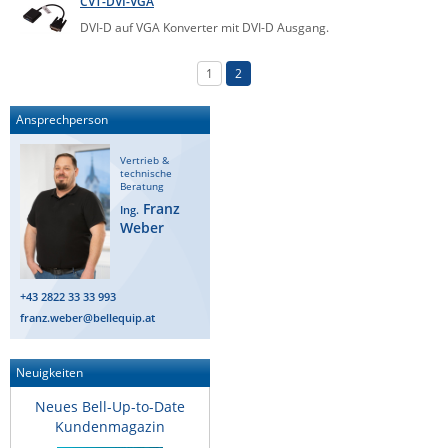
CVT-DVI-VGA
IEC Lock
DVI-D auf VGA Konverter mit DVI-D Ausgang.
Ihse
1
2
Kerlink
Kramer Electronics
Ansprechperson
KVM TEC
Vertrieb &
technische
Legrand
Beratung
Franz
Ing.
LigoWave
Weber
Milesight
Moxa
+43 2822 33 33 993
Netio
franz.weber@bellequip.at
Panorama Antennas
Neuigkeiten
PatchSee
Power Kingdom
Neues Bell-Up-to-Date
Kundenmagazin
Poynting