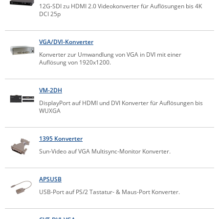
12G-SDI zu HDMI 2.0 Videokonverter für Auflösungen bis 4K
Comet System
DCI 25p
Energiemessung
Energieverteilung
IP, WLAN & GSM Sensorik
IoT - Internet of Things
CompleTech
IPC, Industrielle Netzwerktechnik & WLAN
Contemporary Controls
VGA/DVI-Konverter
Datenlogger
Remote I/O
Industrielle Netzwerktechnik / Kommunikation
Industrielle Computer
Konverter zur Umwandlung von VGA in DVI mit einer
Sonstige
Digi
Auflösung von 1920x1200.
Eaton
Wi-Fi - WLAN - Wireless
Serverräume
RMA / Rücksendung / Support
Elsys
VM-2DH
IT Netzwerktechnik / Kommunikation
DisplayPort auf HDMI und DVI Konverter für Auflösungen bis
Enginko - mcf88
WUXGA
Fokus Technologies
Gefen
1395 Konverter
Gude
Sun-Video auf VGA Multisync-Monitor Konverter.
Guntermann & Drunck
APSUSB
High Sec Labs
USB-Port auf PS/2 Tastatur- & Maus-Port Konverter.
HW group
Icron