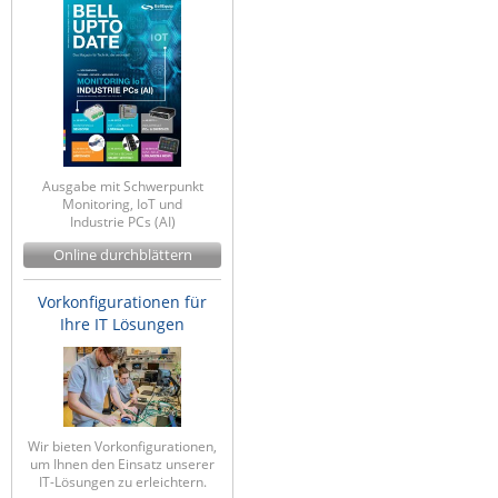
Raritan
Riello UPS
Server Technology
Siretta
SIRIO Antenne
Ausgabe mit Schwerpunkt
Sunbird
Monitoring, IoT und
Industrie PCs (AI)
Tactical Software
Online durchblättern
TEKTELIC
Vorkonfigurationen für
Teltonika
Ihre IT Lösungen
Unwired Networks
Vision
WATTECO
Wir bieten Vorkonfigurationen,
Westermo
um Ihnen den Einsatz unserer
IT-Lösungen zu erleichtern.
Yuasa