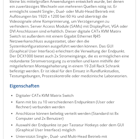
kleine bis mittelgroßen Anwendungen entwickelt wurde, bei denen
ein zuverlässiges Wechseln von mehreren Quellen nötig ist. Er
Raritan
ermöglicht sowohl Single-, Dual- oder Multi-Head Betrieb mit
Auflösungen bis 1920 x 1200 bei 60 Hz und überträgt die
Riello UPS
Videosignale ohne Komprimierung, um Verzögerungen zu
verhindern. Server Access Module (SAMs) mit DisplayPort, VGA oder
Server Technology
DVI Anschlüssen sind erhältlich. Dieser digitale CATx KVM Matirx
Switch ist außerdem mit einem Gigabit Ethernet RJ45
Siretta
Netzwerkanschluss ausgestattet, über den die
Systemkonfigurationen ausgeführt werden können. Das GUI
SIRIO Antenne
(Graphical User Interface) erleichtert die Verwaltung der Endpunkt.
Der DCX1000 bietet auch 2x Stromeingänge, die es ermöglichen eine
Sunbird
redundante Stromversorgung zu erstellen und kann mithilfe der
mitgelieferten Montagehalterung in einem 19 Zoll Rack Schrank
Tactical Software
befestigt werden. Er ist ideal für den Einsatz in Rundfunkstudios,
Testumgebungen, Prozesskontrolle oder medizinische Laboratorien.
TEKTELIC
Eigenschaften
Teltonika
Digitaler CATx KVM Matrix Switch
Unwired Networks
Kann mit bis zu 10 verschiedenen Endpunkten (User oder
Vision
Rechner) verbunden werden
Anschlüsse können beliebig verteilt werden (Standard ist 8x
WATTECO
Computer und 2x Benutzer)
Auswahl der Endpunkte ist per Tastatur Hotkeys oder dem GUI
Westermo
(Graphical User Interface) möglich
Yuasa
Unterstützt Single-, Dual- und Multi-Head Betrieb mit