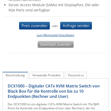
Server Access Module (SAMs) mit DisplayPort, DVI oder
IEC Lock
VGA Ports sind verfügbar
Ihse
Kerlink
Preis zusenden
Anfrage senden
oder
Kramer Electronics
zum Merkzettel hinzufügen
KVM TEC
Datenblatt zusenden
Legrand
LigoWave
Milesight
Moxa
Beschreibung
Verwandte Produkte
Passend zu
Netio
Panorama Antennas
DCX1000 – Digitaler CATx KVM Matrix Switch von
Black Box für die Kontrolle von bis zu 10
PatchSee
Endpunkten (Rechner und User)
Power Kingdom
Der DCX1000 ist ein digitaler CATx KVM Matrix Switch mit 10x RJ45
Ports für Kontrolle von Endpunkten (User oder Rechner), der für
Poynting