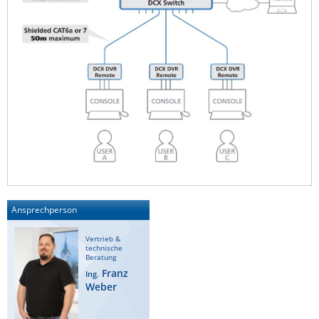
Ansprechperson
Vertrieb &
technische
Beratung
Franz
Ing.
Weber