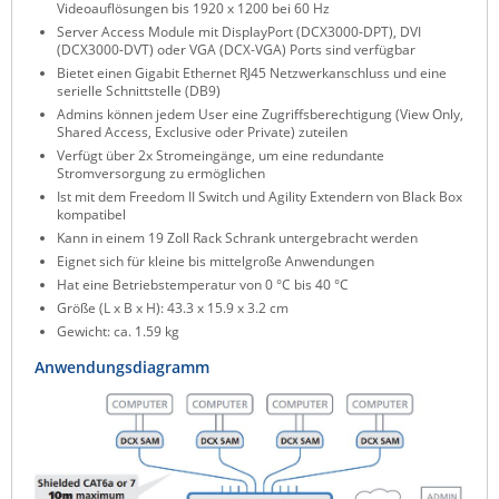
Videoauflösungen bis 1920 x 1200 bei 60 Hz
ZPE Systems
Server Access Module mit DisplayPort (DCX3000-DPT), DVI
(DCX3000-DVT) oder VGA (DCX-VGA) Ports sind verfügbar
Bietet einen Gigabit Ethernet RJ45 Netzwerkanschluss und eine
serielle Schnittstelle (DB9)
News zu unseren Herstellern
Admins können jedem User eine Zugriffsberechtigung (View Only,
Shared Access, Exclusive oder Private) zuteilen
Verfügt über 2x Stromeingänge, um eine redundante
Stromversorgung zu ermöglichen
Ist mit dem Freedom II Switch und Agility Extendern von Black Box
kompatibel
Kann in einem 19 Zoll Rack Schrank untergebracht werden
Eignet sich für kleine bis mittelgroße Anwendungen
Hat eine Betriebstemperatur von 0 °C bis 40 °C
Größe (L x B x H): 43.3 x 15.9 x 3.2 cm
Gewicht: ca. 1.59 kg
Anwendungsdiagramm