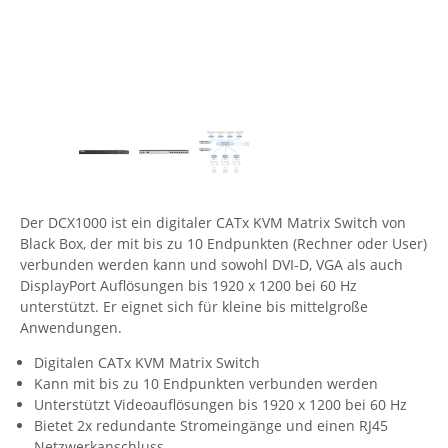
Comet System
Energiemessung
Energieverteilung
IP, WLAN & GSM Sensorik
IoT - Internet of Things
CompleTech
IPC, Industrielle Netzwerktechnik & WLAN
Contemporary Controls
Datenlogger
Remote I/O
Industrielle Netzwerktechnik / Kommunikation
Industrielle Computer
Sonstige
Digi
Eaton
Wi-Fi - WLAN - Wireless
Serverräume
RMA / Rücksendung / Support
Elsys
IT Netzwerktechnik / Kommunikation
Enginko - mcf88
Der DCX1000 ist ein digitaler CATx KVM Matrix Switch von
Black Box, der mit bis zu 10 Endpunkten (Rechner oder User)
Fokus Technologies
verbunden werden kann und sowohl DVI-D, VGA als auch
Gefen
DisplayPort Auflösungen bis 1920 x 1200 bei 60 Hz
unterstützt. Er eignet sich für kleine bis mittelgroße
Gude
Anwendungen.
Guntermann & Drunck
Digitalen CATx KVM Matrix Switch
High Sec Labs
Kann mit bis zu 10 Endpunkten verbunden werden
Unterstützt Videoauflösungen bis 1920 x 1200 bei 60 Hz
HW group
Bietet 2x redundante Stromeingänge und einen RJ45
Icron
Netzwerkanschluss