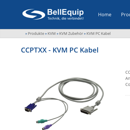
Home
Pro
»
Produkte
»
KVM
»
KVM Zubehör
»
KVM PC Kabel
CCPTXX - KVM PC Kabel
CC
An
Co