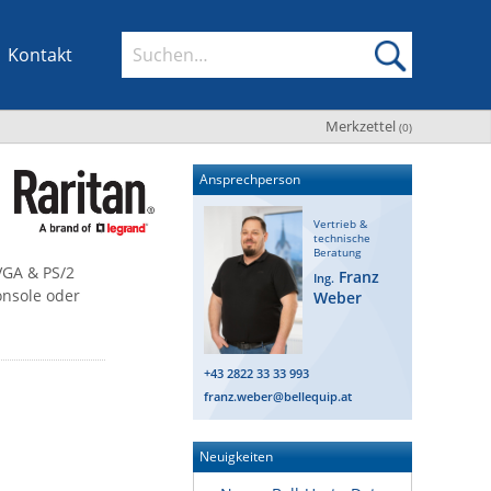
Kontakt
Merkzettel
(
0
)
Ansprechperson
Vertrieb &
technische
Beratung
VGA & PS/2
Franz
Ing.
onsole oder
Weber
+43 2822 33 33 993
franz.weber@bellequip.at
Neuigkeiten