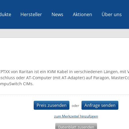
dukte
Hersteller
News
Aktionen
Über uns
PTXX von Raritan ist ein KVM Kabel in verschiedenen Längen, mit 
schluss oder AT-Computer (mit AT-Adapter) auf Paragon, MasterC
mpuSwitch CIMs.
Preis zusenden
Anfrage senden
oder
zum Merkzettel hinzufügen
Datenblatt zusenden