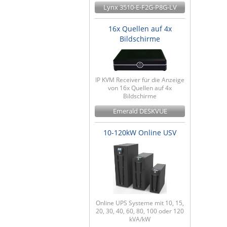
Lynx 3510-E-F2G-P8G-LV
16x Quellen auf 4x
Bildschirme
IP KVM Receiver für die Anzeige
von 16x Quellen auf 4x
Bildschirme
Emerald DESKVUE
10-120kW Online USV
Online UPS Systeme mit 10, 15,
20, 30, 40, 60, 80, 100 oder 120
kVA/kW