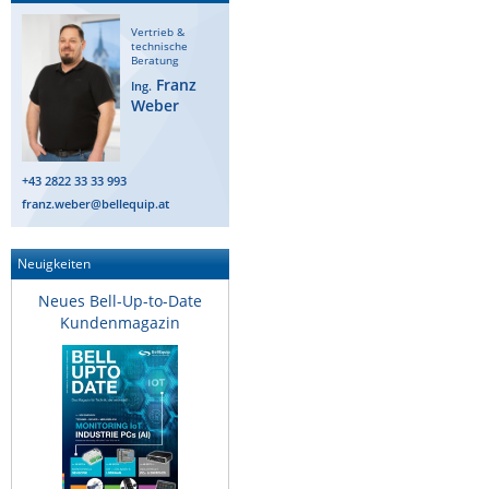
Raritan
Vertrieb &
technische
Riello UPS
Beratung
Franz
Ing.
Server Technology
Weber
Siretta
SIRIO Antenne
+43 2822 33 33 993
Sunbird
franz.weber@bellequip.at
Tactical Software
Neuigkeiten
TEKTELIC
Neues Bell-Up-to-Date
Teltonika
Kundenmagazin
Unwired Networks
Vision
WATTECO
Westermo
Yuasa