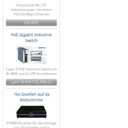
Entry-Level 4G LTE
Industrierouter mit einem
10/100 Mbps Ethernet
ICR-2031
PoE-Gigabit Industrie
Switch
Layer 3 PoE Industrie Switch mit
8x RJ45 und 2x SFP Anschlüssen
Lynx 3510-E-F2G-P8G-LV
16x Quellen auf 4x
Bildschirme
IP KVM Receiver für die Anzeige
von 16x Quellen auf 4x