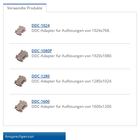
IEC Lock
Verwandte Produkte
Ihse
DDC-1024
Kerlink
DDC-Adapter für Auflösungen von 1024x768.
Kramer Electronics
KVM TEC
DDC-1080P
DDC-Adapter für Auflösungen von 1920x1080.
Legrand
LigoWave
DDC-1280
Milesight
DDC-Adapter für Auflösungen von 1280x1024.
Moxa
Netio
DDC-1600
DDC-Adapter für Auflösungen von 1600x1200.
Panorama Antennas
PatchSee
Power Kingdom
Ansprechperson
Poynting