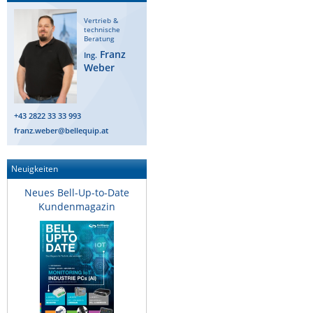
Raritan
Vertrieb &
technische
Riello UPS
Beratung
Franz
Ing.
Server Technology
Weber
Siretta
SIRIO Antenne
+43 2822 33 33 993
Sunbird
franz.weber@bellequip.at
Tactical Software
Neuigkeiten
TEKTELIC
Neues Bell-Up-to-Date
Teltonika
Kundenmagazin
Unwired Networks
Vision
WATTECO
Westermo
Yuasa