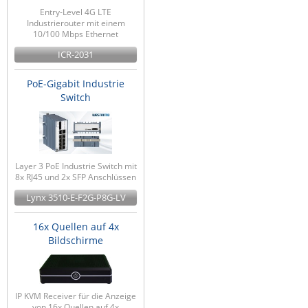
Entry-Level 4G LTE
Industrierouter mit einem
10/100 Mbps Ethernet
ICR-2031
PoE-Gigabit Industrie
Switch
Layer 3 PoE Industrie Switch mit
8x RJ45 und 2x SFP Anschlüssen
Lynx 3510-E-F2G-P8G-LV
16x Quellen auf 4x
Bildschirme
IP KVM Receiver für die Anzeige
von 16x Quellen auf 4x