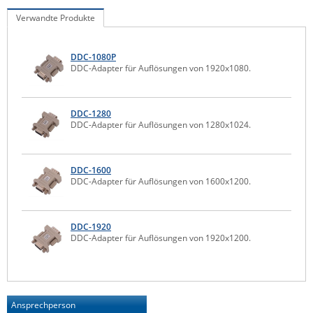
IEC Lock
Verwandte Produkte
Ihse
DDC-1080P
Kerlink
DDC-Adapter für Auflösungen von 1920x1080.
Kramer Electronics
KVM TEC
DDC-1280
DDC-Adapter für Auflösungen von 1280x1024.
Legrand
LigoWave
DDC-1600
Milesight
DDC-Adapter für Auflösungen von 1600x1200.
Moxa
Netio
DDC-1920
DDC-Adapter für Auflösungen von 1920x1200.
Panorama Antennas
PatchSee
Power Kingdom
Ansprechperson
Poynting