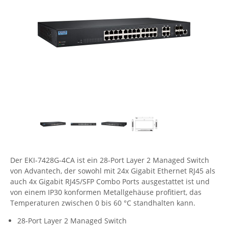
Comet System
Energiemessung
Energieverteilung
IP, WLAN & GSM Sensorik
IoT - Internet of Things
CompleTech
IPC, Industrielle Netzwerktechnik & WLAN
Contemporary Controls
Datenlogger
Remote I/O
Industrielle Netzwerktechnik / Kommunikation
Industrielle Computer
Sonstige
Digi
Eaton
Wi-Fi - WLAN - Wireless
Serverräume
RMA / Rücksendung / Support
Elsys
IT Netzwerktechnik / Kommunikation
Enginko - mcf88
Fokus Technologies
Gefen
Gude
Der EKI-7428G-4CA ist ein 28-Port Layer 2 Managed Switch
von Advantech, der sowohl mit 24x Gigabit Ethernet RJ45 als
Guntermann & Drunck
auch 4x Gigabit RJ45/SFP Combo Ports ausgestattet ist und
High Sec Labs
von einem IP30 konformen Metallgehäuse profitiert, das
Temperaturen zwischen 0 bis 60 °C standhalten kann.
HW group
28-Port Layer 2 Managed Switch
Icron