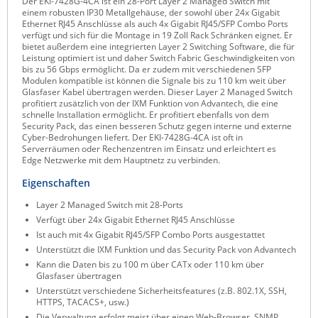
Der EKI-7428G-4CA ist ein 28-Port Layer 2 Managed Switch mit
einem robusten IP30 Metallgehäuse, der sowohl über 24x Gigabit
Raritan
Ethernet RJ45 Anschlüsse als auch 4x Gigabit RJ45/SFP Combo Ports
verfügt und sich für die Montage in 19 Zoll Rack Schränken eignet. Er
Riello UPS
bietet außerdem eine integrierten Layer 2 Switching Software, die für
Leistung optimiert ist und daher Switch Fabric Geschwindigkeiten von
Server Technology
bis zu 56 Gbps ermöglicht. Da er zudem mit verschiedenen SFP
Modulen kompatible ist können die Signale bis zu 110 km weit über
Siretta
Glasfaser Kabel übertragen werden. Dieser Layer 2 Managed Switch
profitiert zusätzlich von der IXM Funktion von Advantech, die eine
SIRIO Antenne
schnelle Installation ermöglicht. Er profitiert ebenfalls von dem
Security Pack, das einen besseren Schutz gegen interne und externe
Sunbird
Cyber-Bedrohungen liefert. Der EKI-7428G-4CA ist oft in
Serverräumen oder Rechenzentren im Einsatz und erleichtert es
Tactical Software
Edge Netzwerke mit dem Hauptnetz zu verbinden.
TEKTELIC
Eigenschaften
Teltonika
Layer 2 Managed Switch mit 28-Ports
Unwired Networks
Verfügt über 24x Gigabit Ethernet RJ45 Anschlüsse
Ist auch mit 4x Gigabit RJ45/SFP Combo Ports ausgestattet
Vision
Unterstützt die IXM Funktion und das Security Pack von Advantech
Kann die Daten bis zu 100 m über CATx oder 110 km über
WATTECO
Glasfaser übertragen
Westermo
Unterstützt verschiedene Sicherheitsfeatures (z.B. 802.1X, SSH,
HTTPS, TACACS+, usw.)
Yuasa
Die Verwaltung erfolgt meist über einen Web-Browser, SNMP