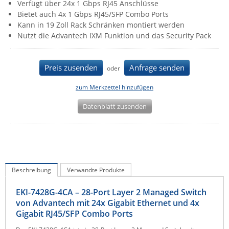
Verfügt über 24x 1 Gbps RJ45 Anschlüsse
IEC Lock
Bietet auch 4x 1 Gbps RJ45/SFP Combo Ports
Kann in 19 Zoll Rack Schränken montiert werden
Ihse
Nutzt die Advantech IXM Funktion und das Security Pack
Kerlink
Kramer Electronics
Preis zusenden
Anfrage senden
oder
KVM TEC
zum Merkzettel hinzufügen
Legrand
Datenblatt zusenden
LigoWave
Milesight
Moxa
Netio
Beschreibung
Verwandte Produkte
Panorama Antennas
PatchSee
EKI-7428G-4CA – 28-Port Layer 2 Managed Switch
von Advantech mit 24x Gigabit Ethernet und 4x
Power Kingdom
Gigabit RJ45/SFP Combo Ports
Poynting