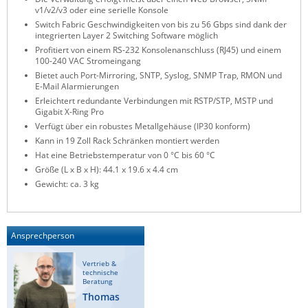
v1/v2/v3 oder eine serielle Konsole
ZPE Systems
Switch Fabric Geschwindigkeiten von bis zu 56 Gbps sind dank der
integrierten Layer 2 Switching Software möglich
Profitiert von einem RS-232 Konsolenanschluss (RJ45) und einem
100-240 VAC Stromeingang
News zu unseren Herstellern
Bietet auch Port-Mirroring, SNTP, Syslog, SNMP Trap, RMON und
E-Mail Alarmierungen
Erleichtert redundante Verbindungen mit RSTP/STP, MSTP und
Gigabit X-Ring Pro
Verfügt über ein robustes Metallgehäuse (IP30 konform)
Kann in 19 Zoll Rack Schränken montiert werden
Hat eine Betriebstemperatur von 0 °C bis 60 °C
Größe (L x B x H): 44.1 x 19.6 x 4.4 cm
Gewicht: ca. 3 kg
Ansprechperson
Vertrieb &
technische
Beratung
Thomas