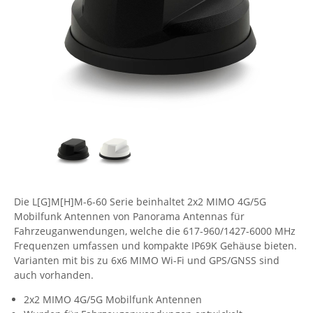
Comet System
Energiemessung
Energieverteilung
IP, WLAN & GSM Sensorik
IoT - Internet of Things
CompleTech
IPC, Industrielle Netzwerktechnik & WLAN
Contemporary Controls
Datenlogger
Remote I/O
Industrielle Netzwerktechnik / Kommunikation
Industrielle Computer
Sonstige
Digi
Eaton
Wi-Fi - WLAN - Wireless
Serverräume
RMA / Rücksendung / Support
Elsys
IT Netzwerktechnik / Kommunikation
Enginko - mcf88
Fokus Technologies
Gefen
Die L[G]M[H]M-6-60 Serie beinhaltet 2x2 MIMO 4G/5G
Mobilfunk Antennen von Panorama Antennas für
Gude
Fahrzeuganwendungen, welche die 617-960/1427-6000 MHz
Guntermann & Drunck
Frequenzen umfassen und kompakte IP69K Gehäuse bieten.
Varianten mit bis zu 6x6 MIMO Wi-Fi und GPS/GNSS sind
High Sec Labs
auch vorhanden.
HW group
2x2 MIMO 4G/5G Mobilfunk Antennen
Icron