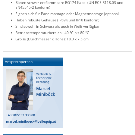
Bieten schwer entflammbare RG174 Kabel (UN ECE R118.03 und
ZPE Systems
EN45545-2 konform)
Eignen sich für Panelmontage oder Magnetmontage (optional
Haben robuste Gehäuse (IP69K und IK10 konform)
Sind sowohl in Schwarz als auch in Weiß verfügbar
News zu unseren Herstellern
Betriebstemperaturbereich: -40 °C bis 80 °C
Größe (Durchmesser x Höhe): 18.0 x 7.5 cm
Ansprechperson
Vertrieb &
technische
Beratung
Marcel
Miniböck
+43 2822 33 33 980
marcel.miniboeck@bellequip.at