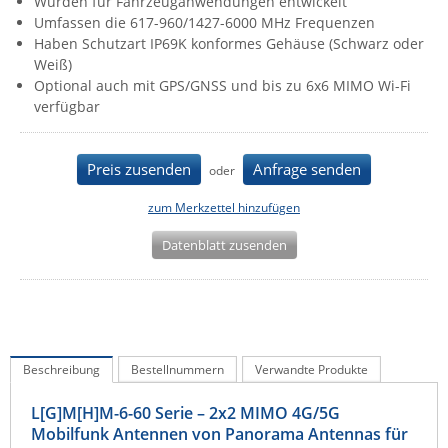
Wurden für Fahrzeuganwendungen entwickelt
IEC Lock
Umfassen die 617-960/1427-6000 MHz Frequenzen
Haben Schutzart IP69K konformes Gehäuse (Schwarz oder
Ihse
Weiß)
Optional auch mit GPS/GNSS und bis zu 6x6 MIMO Wi-Fi
Kerlink
verfügbar
Kramer Electronics
KVM TEC
Preis zusenden
Anfrage senden
oder
Legrand
zum Merkzettel hinzufügen
LigoWave
Datenblatt zusenden
Milesight
Moxa
Netio
Panorama Antennas
Beschreibung
Bestellnummern
Verwandte Produkte
PatchSee
Power Kingdom
L[G]M[H]M-6-60 Serie – 2x2 MIMO 4G/5G
Mobilfunk Antennen von Panorama Antennas für
Poynting