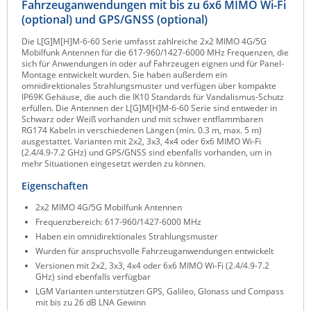
Fahrzeuganwendungen mit bis zu 6x6 MIMO Wi-Fi
Raritan
(optional) und GPS/GNSS (optional)
Riello UPS
Die L[G]M[H]M-6-60 Serie umfasst zahlreiche 2x2 MIMO 4G/5G
Mobilfunk Antennen für die 617-960/1427-6000 MHz Frequenzen, die
Server Technology
sich für Anwendungen in oder auf Fahrzeugen eignen und für Panel-
Montage entwickelt wurden. Sie haben außerdem ein
Siretta
omnidirektionales Strahlungsmuster und verfügen über kompakte
IP69K Gehäuse, die auch die IK10 Standards für Vandalismus-Schutz
SIRIO Antenne
erfüllen. Die Antennen der L[G]M[H]M-6-60 Serie sind entweder in
Schwarz oder Weiß vorhanden und mit schwer entflammbaren
Sunbird
RG174 Kabeln in verschiedenen Längen (min. 0.3 m, max. 5 m)
ausgestattet. Varianten mit 2x2, 3x3, 4x4 oder 6x6 MIMO Wi-Fi
Tactical Software
(2.4/4.9-7.2 GHz) und GPS/GNSS sind ebenfalls vorhanden, um in
mehr Situationen eingesetzt werden zu können.
TEKTELIC
Eigenschaften
Teltonika
2x2 MIMO 4G/5G Mobilfunk Antennen
Unwired Networks
Frequenzbereich: 617-960/1427-6000 MHz
Haben ein omnidirektionales Strahlungsmuster
Vision
Wurden für anspruchsvolle Fahrzeuganwendungen entwickelt
WATTECO
Versionen mit 2x2, 3x3, 4x4 oder 6x6 MIMO Wi-Fi (2.4/4.9-7.2
GHz) sind ebenfalls verfügbar
Westermo
LGM Varianten unterstützen GPS, Galileo, Glonass und Compass
mit bis zu 26 dB LNA Gewinn
Yuasa