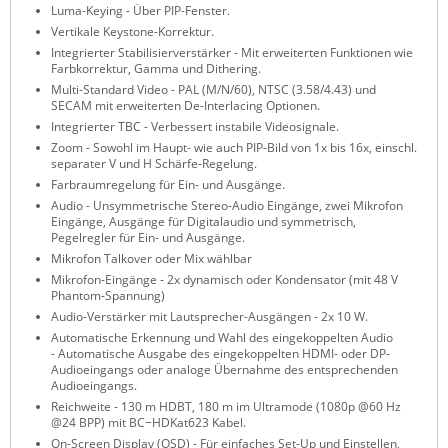
Luma-Keying - Über PIP-Fenster.
ZPE Systems
Vertikale Keystone-Korrektur.
Integrierter Stabilisierverstärker - Mit erweiterten Funktionen wie
Farbkorrektur, Gamma und Dithering.
Multi-Standard Video - PAL (M/N/60), NTSC (3.58/4.43) und
News zu unseren Herstellern
SECAM mit erweiterten De-Interlacing Optionen.
Integrierter TBC - Verbessert instabile Videosignale.
Zoom - Sowohl im Haupt- wie auch PIP-Bild von 1x bis 16x, einschl.
separater V und H Schärfe-Regelung.
Farbraumregelung für Ein- und Ausgänge.
Audio - Unsymmetrische Stereo-Audio Eingänge, zwei Mikrofon
Eingänge, Ausgänge für Digitalaudio und symmetrisch,
Pegelregler für Ein- und Ausgänge.
Mikrofon Talkover oder Mix wählbar
Mikrofon-Eingänge - 2x dynamisch oder Kondensator (mit 48 V
Phantom-Spannung)
Audio-Verstärker mit Lautsprecher-Ausgängen - 2x 10 W.
Automatische Erkennung und Wahl des eingekoppelten Audio
- Automatische Ausgabe des eingekoppelten HDMI- oder DP-
Audioeingangs oder analoge Übernahme des entsprechenden
Audioeingangs.
Reichweite - 130 m HDBT, 180 m im Ultramode (1080p @60 Hz
@24 BPP) mit BC−HDKat623 Kabel.
On-Screen Display (OSD) - Für einfaches Set-Up und Einstellen,