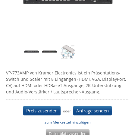
Comet System
Energiemessung
Energieverteilung
IP, WLAN & GSM Sensorik
IoT - Internet of Things
CompleTech
IPC, Industrielle Netzwerktechnik & WLAN
Contemporary Controls
Datenlogger
Remote I/O
Industrielle Netzwerktechnik / Kommunikation
Industrielle Computer
Sonstige
Digi
Eaton
Wi-Fi - WLAN - Wireless
Serverräume
RMA / Rücksendung / Support
Elsys
IT Netzwerktechnik / Kommunikation
Enginko - mcf88
VP-773AMP von Kramer Electronics ist ein Präsentations-
Fokus Technologies
Switch und Scaler mit 8 Eingängen (HDMI, VGA, DisplayPort,
Gefen
CV) auf HDMI oder HDBaseT Ausgänge, 2K-Unterstützung
und Audio-Verstärker / Lautsprecher-Ausgang.
Gude
Guntermann & Drunck
Preis zusenden
Anfrage senden
oder
High Sec Labs
HW group
zum Merkzettel hinzufügen
Icron
Datenblatt zusenden