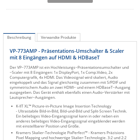
IEC Lock
Ihse
Kerlink
Kramer Electronics
Beschreibung
Verwandte Produkte
KVM TEC
VP-773AMP - Präsentations-Umschalter & Scaler
Legrand
mit 8 Eingängen auf HDMI & HDBaseT
LigoWave
Der VP−773AMP ist ein Hochleistungs−Präsentationsumschalter und
−Scaler mit 8 Eingängen: 1x DisplayPort, 1x Comp.Video, 2x
Milesight
Computergrafik, 4x HDMI. Das Videosignal wird skaliert, Audio
eingekoppelt und das Signal gleichzeitig zusammen mit S/PDIF und
Moxa
symmetrischem Audio an zwei HDMI− und einem HDBaseT−Ausgang
ausgegeben. Das Gerät enthält ebenfalls einen Audio−Verstärker mit
Netio
Lautsprecher−Ausgängen.
K-IIT XL™ Picture-in-Picture Image Insertion Technology
Panorama Antennas
- Ultrastabile Bild-in-Bild, Bild-und-Bild und Split-Screen Technik.
Ein beliebiges Video-Eingangssignal kann in oder neben ein
PatchSee
anderes beliebiges Video-Eingangssignal eingeblendet werden
mit einstellbarer Position und Größe.
Power Kingdom
Kramers Skalier-Technologie PixPerfect™ - Kramers Präzisions
Poynting
Pixel Mapping und hochwertige Skalier-Technologie. 3:2 und 2:2