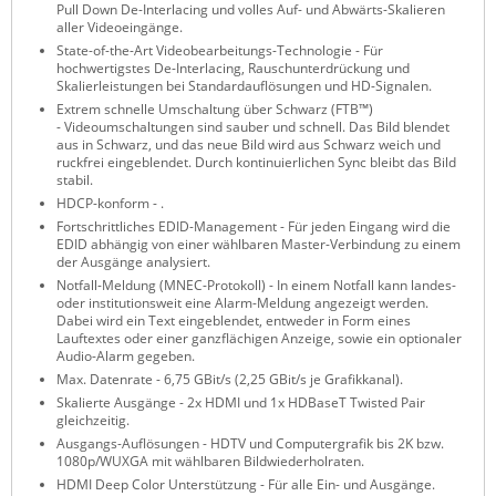
Pull Down De-Interlacing und volles Auf- und Abwärts-Skalieren
Raritan
aller Videoeingänge.
State-of-the-Art Videobearbeitungs-Technologie - Für
Riello UPS
hochwertigstes De-Interlacing, Rauschunterdrückung und
Skalierleistungen bei Standardauflösungen und HD-Signalen.
Server Technology
Extrem schnelle Umschaltung über Schwarz (FTB™)
- Videoumschaltungen sind sauber und schnell. Das Bild blendet
Siretta
aus in Schwarz, und das neue Bild wird aus Schwarz weich und
ruckfrei eingeblendet. Durch kontinuierlichen Sync bleibt das Bild
SIRIO Antenne
stabil.
Sunbird
HDCP-konform - .
Fortschrittliches EDID-Management - Für jeden Eingang wird die
Tactical Software
EDID abhängig von einer wählbaren Master-Verbindung zu einem
der Ausgänge analysiert.
TEKTELIC
Notfall-Meldung (MNEC-Protokoll) - In einem Notfall kann landes-
oder institutionsweit eine Alarm-Meldung angezeigt werden.
Teltonika
Dabei wird ein Text eingeblendet, entweder in Form eines
Lauftextes oder einer ganzflächigen Anzeige, sowie ein optionaler
Unwired Networks
Audio-Alarm gegeben.
Vision
Max. Datenrate - 6,75 GBit/s (2,25 GBit/s je Grafikkanal).
Skalierte Ausgänge - 2x HDMI und 1x HDBaseT Twisted Pair
WATTECO
gleichzeitig.
Ausgangs-Auflösungen - HDTV und Computergrafik bis 2K bzw.
Westermo
1080p/WUXGA mit wählbaren Bildwiederholraten.
HDMI Deep Color Unterstützung - Für alle Ein- und Ausgänge.
Yuasa