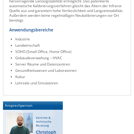
hervorragende Lanzeigstabilität ermöglicht. Das patentierte
automatische Kalibrierungsverfahren gleicht das Altern der Infrarot
ZPE Systems
Quelle aus und garantiert hohe Verlässlichkeit und Langzeitstabilität.
Außerdem werden keine regelmäßigen Neukalibrierungen vor Ort
benötigt.
News zu unseren Herstellern
Anwendungsbereiche
Industrie
Landwirtschaft
SOHO (Small Office, Home Office)
Gebäudeverwaltung – HVAC
Server Räume und Datenzentren
Gesundheitswesen und Laboratorien
Kultur
Lehrsäle und Simulatoren
Ansprechperson
Vertrieb &
technische
Beratung
Christoph