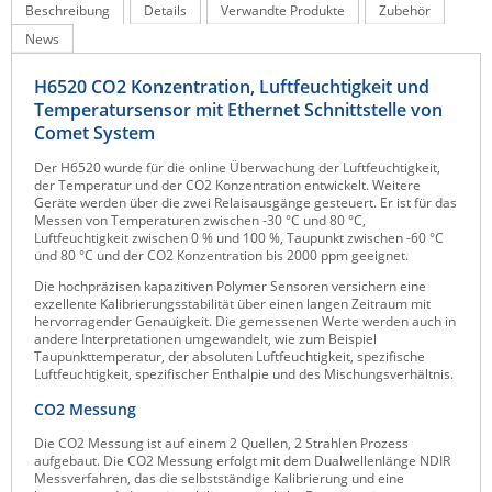
Beschreibung
Details
Verwandte Produkte
Zubehör
Raritan
News
Riello UPS
H6520 CO2 Konzentration, Luftfeuchtigkeit und
Server Technology
Temperatursensor mit Ethernet Schnittstelle von
Siretta
Comet System
SIRIO Antenne
Der H6520 wurde für die online Überwachung der Luftfeuchtigkeit,
der Temperatur und der CO2 Konzentration entwickelt. Weitere
Sunbird
Geräte werden über die zwei Relaisausgänge gesteuert. Er ist für das
Messen von Temperaturen zwischen -30 °C und 80 °C,
Tactical Software
Luftfeuchtigkeit zwischen 0 % und 100 %, Taupunkt zwischen -60 °C
und 80 °C und der CO2 Konzentration bis 2000 ppm geeignet.
TEKTELIC
Die hochpräzisen kapazitiven Polymer Sensoren versichern eine
exzellente Kalibrierungsstabilität über einen langen Zeitraum mit
Teltonika
hervorragender Genauigkeit. Die gemessenen Werte werden auch in
andere Interpretationen umgewandelt, wie zum Beispiel
Unwired Networks
Taupunkttemperatur, der absoluten Luftfeuchtigkeit, spezifische
Luftfeuchtigkeit, spezifischer Enthalpie und des Mischungsverhältnis.
Vision
CO2 Messung
WATTECO
Die CO2 Messung ist auf einem 2 Quellen, 2 Strahlen Prozess
Westermo
aufgebaut. Die CO2 Messung erfolgt mit dem Dualwellenlänge NDIR
Messverfahren, das die selbstständige Kalibrierung und eine
Yuasa