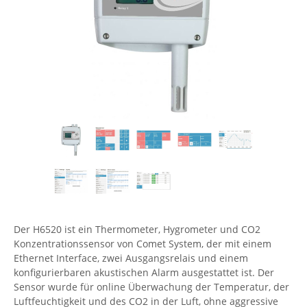
Comet System
Energiemessung
Energieverteilung
IP, WLAN & GSM Sensorik
IoT - Internet of Things
CompleTech
IPC, Industrielle Netzwerktechnik & WLAN
Contemporary Controls
Datenlogger
Remote I/O
Industrielle Netzwerktechnik / Kommunikation
Industrielle Computer
Sonstige
Digi
Eaton
Wi-Fi - WLAN - Wireless
Serverräume
RMA / Rücksendung / Support
Elsys
IT Netzwerktechnik / Kommunikation
Enginko - mcf88
Fokus Technologies
Gefen
Gude
Der H6520 ist ein Thermometer, Hygrometer und CO2
Guntermann & Drunck
Konzentrationssensor von Comet System, der mit einem
High Sec Labs
Ethernet Interface, zwei Ausgangsrelais und einem
konfigurierbaren akustischen Alarm ausgestattet ist. Der
HW group
Sensor wurde für online Überwachung der Temperatur, der
Icron
Luftfeuchtigkeit und des CO2 in der Luft, ohne aggressive