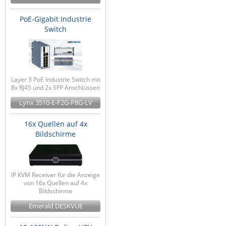
PoE-Gigabit Industrie
Switch
Layer 3 PoE Industrie Switch mit
8x RJ45 und 2x SFP Anschlüssen
Lynx 3510-E-F2G-P8G-LV
16x Quellen auf 4x
Bildschirme
IP KVM Receiver für die Anzeige
von 16x Quellen auf 4x
Bildschirme
Emerald DESKVUE