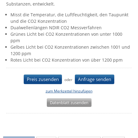
Substanzen, entwickelt.
IEC Lock
Misst die Temperatur, die Luftfeuchtigkeit, den Taupunkt
Ihse
und die CO2 Konzentration
Kerlink
Dualwellenlängen NDIR CO2 Messverfahren
Grünes Licht bei CO2 Konzentrationen von unter 1000
Kramer Electronics
ppm
KVM TEC
Gelbes Licht bei CO2 Konzentrationen zwischen 1001 und
1200 ppm
Legrand
Rotes Licht bei CO2 Konzentration von über 1200 ppm
LigoWave
Milesight
Preis zusenden
Anfrage senden
oder
Moxa
zum Merkzettel hinzufügen
Netio
Datenblatt zusenden
Panorama Antennas
PatchSee
Power Kingdom
Poynting