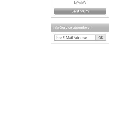
kVA/kW
Sentryum
Info-Service abonnieren
OK