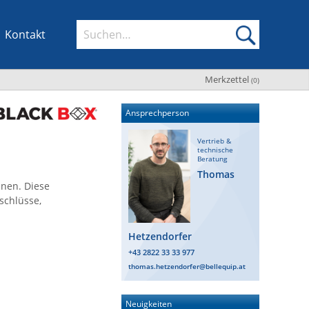
Kontakt
Merkzettel
(
0
)
Ansprechperson
Vertrieb &
technische
Beratung
Thomas
nen. Diese
schlüsse,
Hetzendorfer
+43 2822 33 33 977
thomas.hetzendorfer@bellequip.at
Neuigkeiten