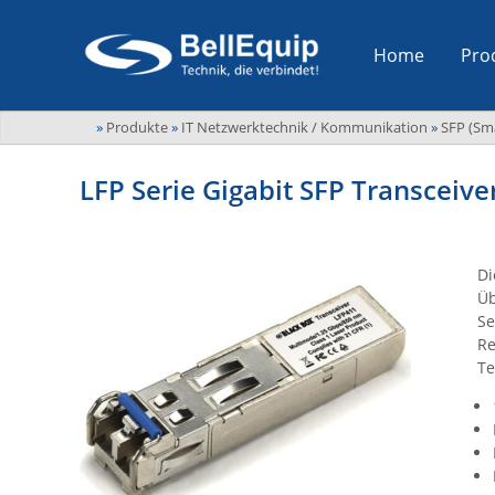
Home
Pro
»
Produkte
»
IT Netzwerktechnik / Kommunikation
»
SFP (Sm
LFP Serie Gigabit SFP Transceiv
Di
Üb
Se
Re
Te