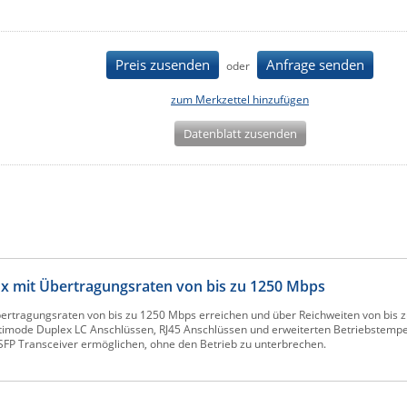
Preis zusenden
Anfrage senden
oder
zum Merkzettel hinzufügen
Datenblatt zusenden
Box mit Übertragungsraten von bis zu 1250 Mbps
Übertragungsraten von bis zu 1250 Mbps erreichen und über Reichweiten von bis 
ltimode Duplex LC Anschlüssen, RJ45 Anschlüssen und erweiterten Betriebstempe
 SFP Transceiver ermöglichen, ohne den Betrieb zu unterbrechen.