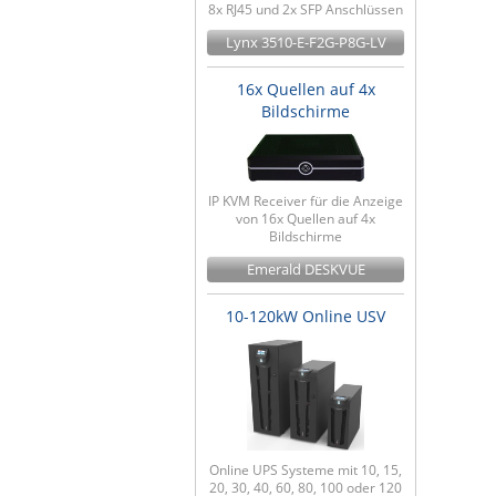
8x RJ45 und 2x SFP Anschlüssen
Lynx 3510-E-F2G-P8G-LV
16x Quellen auf 4x
Bildschirme
IP KVM Receiver für die Anzeige
von 16x Quellen auf 4x
Bildschirme
Emerald DESKVUE
10-120kW Online USV
Online UPS Systeme mit 10, 15,
20, 30, 40, 60, 80, 100 oder 120