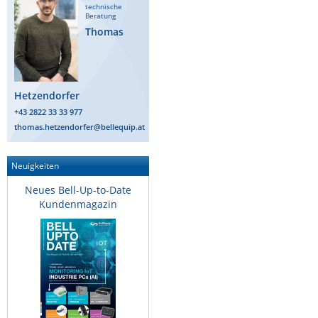
technische
Raritan
Beratung
Thomas
Riello UPS
Server Technology
Siretta
Hetzendorfer
SIRIO Antenne
+43 2822 33 33 977
thomas.hetzendorfer@bellequip.at
Sunbird
Tactical Software
Neuigkeiten
TEKTELIC
Neues Bell-Up-to-Date
Teltonika
Kundenmagazin
Unwired Networks
Vision
WATTECO
Westermo
Yuasa