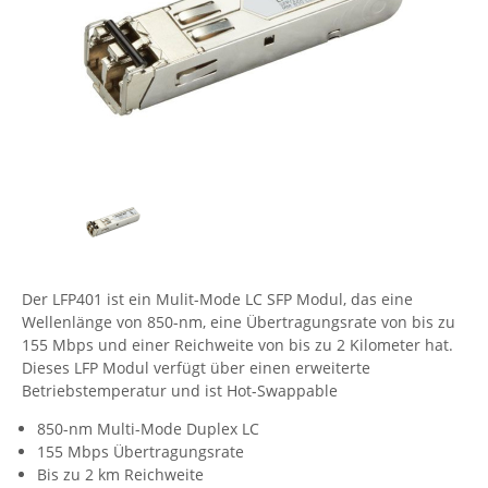
Comet System
Energiemessung
Energieverteilung
IP, WLAN & GSM Sensorik
IoT - Internet of Things
CompleTech
IPC, Industrielle Netzwerktechnik & WLAN
Contemporary Controls
Datenlogger
Remote I/O
Industrielle Netzwerktechnik / Kommunikation
Industrielle Computer
Sonstige
Digi
Eaton
Wi-Fi - WLAN - Wireless
Serverräume
RMA / Rücksendung / Support
Elsys
IT Netzwerktechnik / Kommunikation
Enginko - mcf88
Fokus Technologies
Der LFP401 ist ein Mulit-Mode LC SFP Modul, das eine
Gefen
Wellenlänge von 850-nm, eine Übertragungsrate von bis zu
Gude
155 Mbps und einer Reichweite von bis zu 2 Kilometer hat.
Dieses LFP Modul verfügt über einen erweiterte
Guntermann & Drunck
Betriebstemperatur und ist Hot-Swappable
High Sec Labs
850-nm Multi-Mode Duplex LC
HW group
155 Mbps Übertragungsrate
Bis zu 2 km Reichweite
Icron