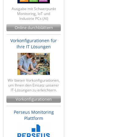
ZPE Systems
Ausgabe mit Schwerpunkt
Monitoring, IoT und
Industrie PCs (AI)
Online durchblättern
News zu unseren Herstellern
Vorkonfigurationen für
Ihre IT Lösungen
Wir bieten Vorkonfigurationen,
um Ihnen den Einsatz unserer
IT-Lösungen zu erleichtern.
Vorkonfigurationen
Perseus Monitoring
Plattform