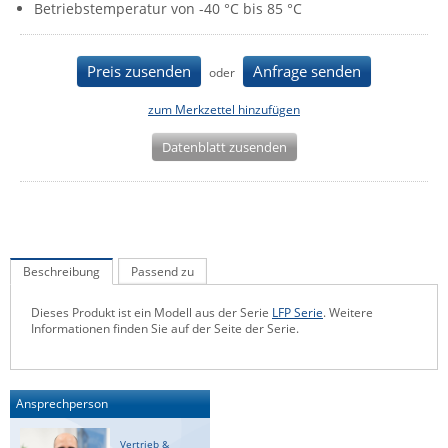
Betriebstemperatur von -40 °C bis 85 °C
IEC Lock
Ihse
Preis zusenden
Anfrage senden
oder
Kerlink
zum Merkzettel hinzufügen
Kramer Electronics
Datenblatt zusenden
KVM TEC
Legrand
LigoWave
Milesight
Beschreibung
Passend zu
Moxa
Netio
Dieses Produkt ist ein Modell aus der Serie
LFP Serie
. Weitere
Informationen finden Sie auf der Seite der Serie.
Panorama Antennas
PatchSee
Ansprechperson
Power Kingdom
Poynting
Vertrieb &