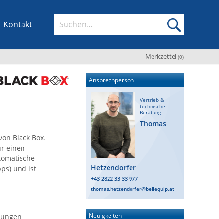
Kontakt
Merkzettel
(
0
)
Ansprechperson
Vertrieb &
technische
Beratung
Thomas
von Black Box,
ur einen
utomatische
Hetzendorfer
ps) und ist
+43 2822 33 33 977
thomas.hetzendorfer@bellequip.at
Neuigkeiten
bungen