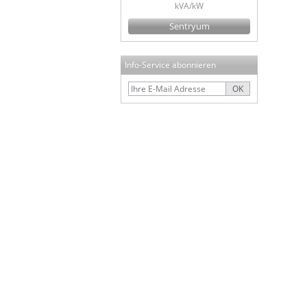
kVA/kW
Sentryum
Info-Service abonnieren
OK