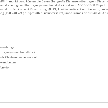
I/RFI Immunität und können die Daten über große Distanzen übertragen. Dieser 
sche Erkennung der Übertragungsgeschwindigkeit und kann 10/100/1000 Mbps Et
 mit dem die Link Fault Pass-Through (LFPT) Funktion aktiviert werden kann, um
gang (100-240 VAC) ausgestattet und unterstützt Jumbo Frames bis 10240 MTU fü
et
n Umgebungen
ertragungsgeschwindigkeit
Mode Glasfaser zu verwandeln
Anwendungen
Funktion