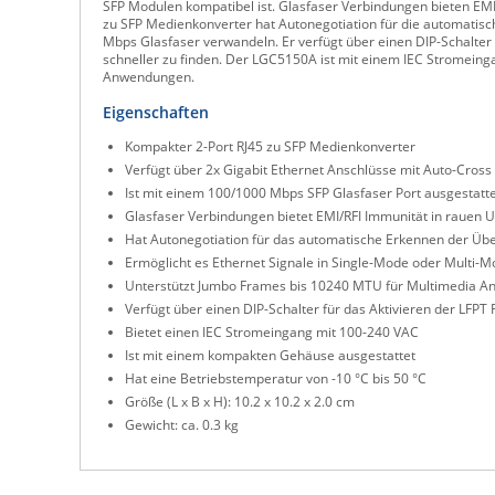
SFP Modulen kompatibel ist. Glasfaser Verbindungen bieten EM
zu SFP Medienkonverter hat Autonegotiation für die automati
Mbps Glasfaser verwandeln. Er verfügt über einen DIP-Schalter
schneller zu finden. Der LGC5150A ist mit einem IEC Stromein
Anwendungen.
Eigenschaften
Kompakter 2-Port RJ45 zu SFP Medienkonverter
Verfügt über 2x Gigabit Ethernet Anschlüsse mit Auto-Cross
Ist mit einem 100/1000 Mbps SFP Glasfaser Port ausgestatt
Glasfaser Verbindungen bietet EMI/RFI Immunität in raue
Hat Autonegotiation für das automatische Erkennen der Üb
Ermöglicht es Ethernet Signale in Single-Mode oder Multi-
Unterstützt Jumbo Frames bis 10240 MTU für Multimedia 
Verfügt über einen DIP-Schalter für das Aktivieren der LFPT 
Bietet einen IEC Stromeingang mit 100-240 VAC
Ist mit einem kompakten Gehäuse ausgestattet
Hat eine Betriebstemperatur von -10 °C bis 50 °C
Größe (L x B x H): 10.2 x 10.2 x 2.0 cm
Gewicht: ca. 0.3 kg