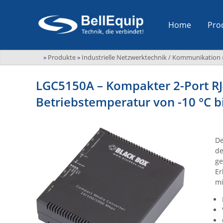
Home
Pro
»
Produkte
»
Industrielle Netzwerktechnik / Kommunikation
LGC5150A – Kompakter 2-Port RJ
Betriebstemperatur von -10 °C b
De
de
ge
Er
mi