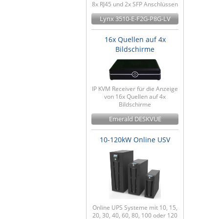
8x RJ45 und 2x SFP Anschlüssen
Lynx 3510-E-F2G-P8G-LV
16x Quellen auf 4x
Bildschirme
IP KVM Receiver für die Anzeige
von 16x Quellen auf 4x
Bildschirme
Emerald DESKVUE
10-120kW Online USV
Online UPS Systeme mit 10, 15,
20, 30, 40, 60, 80, 100 oder 120