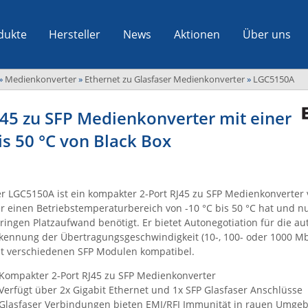
dukte
Hersteller
News
Aktionen
Über uns
»
Medienkonverter
»
Ethernet zu Glasfaser Medienkonverter
»
LGC5150A
45 zu SFP Medienkonverter mit einer
is 50 °C von Black Box
r LGC5150A ist ein kompakter 2-Port RJ45 zu SFP Medienkonverter 
r einen Betriebstemperaturbereich von -10 °C bis 50 °C hat und n
ringen Platzaufwand benötigt. Er bietet Autonegotiation für die a
kennung der Übertragungsgeschwindigkeit (10-, 100- oder 1000 Mb
t verschiedenen SFP Modulen kompatibel.
Kompakter 2-Port RJ45 zu SFP Medienkonverter
Verfügt über 2x Gigabit Ethernet und 1x SFP Glasfaser Anschlüsse
Glasfaser Verbindungen bieten EMI/RFI Immunität in rauen Umge