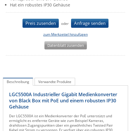
Hat ein robustes IP30 Gehäuse
IEC Lock
Ihse
Preis zusenden
Anfrage senden
oder
Kerlink
Kramer Electronics
zum Merkzettel hinzufügen
KVM TEC
Datenblatt zusenden
Legrand
LigoWave
Milesight
Moxa
Beschreibung
Verwandte Produkte
Netio
LGC5500A Industrieller Gigabit Medienkonverter
Panorama Antennas
von Black Box mit PoE und einem robusten IP30
Gehäuse
PatchSee
Der LGC5500A ist ein Medienkonverter der PoE unterstützt und
Power Kingdom
ermöglicht es entfernte Geräte wie zum Beispiel Kameras,
drahtlosen Zugangspunkten über ein gewöhnliches Twisted Pair
Poynting
Kabel mit Strom zu versorgen. Er verfügt über ein robustes IP30