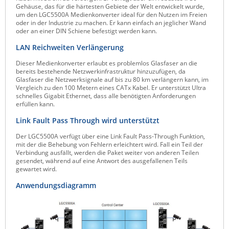
Gehäuse, das für die härtesten Gebiete der Welt entwickelt wurde,
Raritan
um den LGC5500A Medienkonverter ideal für den Nutzen im Freien
oder in der Industrie zu machen. Er kann einfach an jeglicher Wand
Riello UPS
oder an einer DIN Schiene befestigt werden kann.
Server Technology
LAN Reichweiten Verlängerung
Siretta
Dieser Medienkonverter erlaubt es problemlos Glasfaser an die
bereits bestehende Netzwerkinfrastruktur hinzuzufügen, da
SIRIO Antenne
Glasfaser die Netzwerksignale auf bis zu 80 km verlängern kann, im
Vergleich zu den 100 Metern eines CATx Kabel. Er unterstützt Ultra
Sunbird
schnelles Gigabit Ethernet, dass alle benötigten Anforderungen
erfüllen kann.
Tactical Software
Link Fault Pass Through wird unterstützt
TEKTELIC
Der LGC5500A verfügt über eine Link Fault Pass-Through Funktion,
Teltonika
mit der die Behebung von Fehlern erleichtert wird. Fall ein Teil der
Verbindung ausfällt, werden die Paket weiter von anderen Teilen
Unwired Networks
gesendet, während auf eine Antwort des ausgefallenen Teils
gewartet wird.
Vision
Anwendungsdiagramm
WATTECO
Westermo
Yuasa