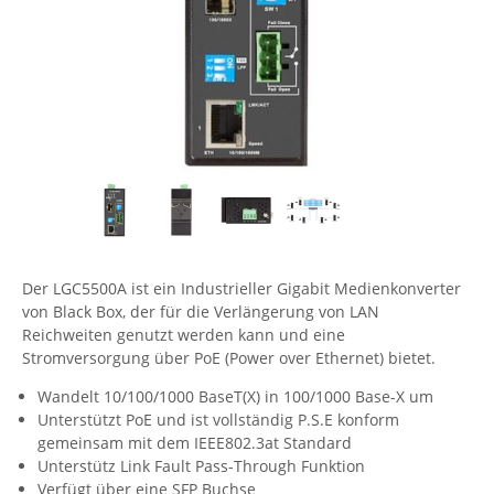
Comet System
Energiemessung
Energieverteilung
IP, WLAN & GSM Sensorik
IoT - Internet of Things
CompleTech
IPC, Industrielle Netzwerktechnik & WLAN
Contemporary Controls
Datenlogger
Remote I/O
Industrielle Netzwerktechnik / Kommunikation
Industrielle Computer
Sonstige
Digi
Eaton
Wi-Fi - WLAN - Wireless
Serverräume
RMA / Rücksendung / Support
Elsys
IT Netzwerktechnik / Kommunikation
Enginko - mcf88
Fokus Technologies
Der LGC5500A ist ein Industrieller Gigabit Medienkonverter
Gefen
von Black Box, der für die Verlängerung von LAN
Reichweiten genutzt werden kann und eine
Gude
Stromversorgung über PoE (Power over Ethernet) bietet.
Guntermann & Drunck
Wandelt 10/100/1000 BaseT(X) in 100/1000 Base-X um
High Sec Labs
Unterstützt PoE und ist vollständig P.S.E konform
gemeinsam mit dem IEEE802.3at Standard
HW group
Unterstütz Link Fault Pass-Through Funktion
Icron
Verfügt über eine SFP Buchse