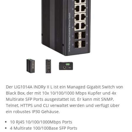
Comet System
Energiemessung
Energieverteilung
IP, WLAN & GSM Sensorik
IoT - Internet of Things
CompleTech
IPC, Industrielle Netzwerktechnik & WLAN
Contemporary Controls
Datenlogger
Remote I/O
Industrielle Netzwerktechnik / Kommunikation
Industrielle Computer
Sonstige
Digi
Eaton
Wi-Fi - WLAN - Wireless
Serverräume
RMA / Rücksendung / Support
Elsys
IT Netzwerktechnik / Kommunikation
Enginko - mcf88
Fokus Technologies
Gefen
Der LIG1014A INDRy II L ist ein Managed Gigabit Switch von
Gude
Black Box, der mit 10x 10/100/1000 Mbps Kupfer und 4x
Multirate SFP Ports ausgestattet ist. Er kann mit SNMP,
Guntermann & Drunck
Telnet, HTTPS und CLI verwaltet werden und verfügt über
High Sec Labs
ein robustes IP30 Gehäuse.
HW group
10 RJ45 10/100/1000Mbps Ports
4 Multirate 100/100Base SFP Ports
Icron