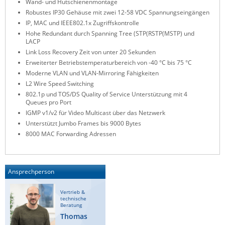
Wand- und Hutschienenmontage
ZPE Systems
Robustes IP30 Gehäuse mit zwei 12-58 VDC Spannungseingängen
IP, MAC und IEEE802.1x Zugriffskontrolle
Hohe Redundant durch Spanning Tree (STP(RSTP(MSTP) und
LACP
News zu unseren Herstellern
Link Loss Recovery Zeit von unter 20 Sekunden
Erweiterter Betriebstemperaturbereich von -40 °C bis 75 °C
Moderne VLAN und VLAN-Mirroring Fähigkeiten
L2 Wire Speed Switching
802.1p und TOS/DS Quality of Service Unterstützung mit 4
Queues pro Port
IGMP v1/v2 für Video Multicast über das Netzwerk
Unterstützt Jumbo Frames bis 9000 Bytes
8000 MAC Forwarding Adressen
Ansprechperson
Vertrieb &
technische
Beratung
Thomas