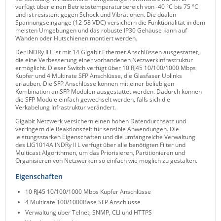
verfügt über einen Betriebstemperaturbereich von -40 °C bis 75 °C
Raritan
und ist resistent gegen Schock und Vibrationen. Die dualen
Spannungseingänge (12-58 VDC) versichern die Funktionalität in dem
Riello UPS
meisten Umgebungen und das robuste IP30 Gehäuse kann auf
Wänden oder Hutschienen montiert werden.
Server Technology
Der INDRy II L ist mit 14 Gigabit Ethernet Anschlüssen ausgestattet,
Siretta
die eine Verbesserung einer vorhandenen Netzwerkinfrastruktur
ermöglicht. Dieser Switch verfügt über 10 RJ45 10/100/1000 Mbps
SIRIO Antenne
Kupfer und 4 Multirate SFP Anschlüsse, die Glasfaser Uplinks
erlauben. Die SFP Anschlüsse können mit einer beliebigen
Sunbird
Kombination an SFP Modulen ausgestattet werden. Dadurch können
die SFP Module einfach gewechselt werden, falls sich die
Tactical Software
Verkabelung Infrastruktur verändert.
Gigabit Netzwerk versichern einen hohen Datendurchsatz und
TEKTELIC
verringern die Reaktionszeit für sensible Anwendungen. Die
leistungsstarken Eigenschaften und die umfangreiche Verwaltung
Teltonika
des LIG1014A INDRy II L verfügt über alle benötigten Filter und
Multicast Algorithmen, um das Priorisieren, Partitionieren und
Unwired Networks
Organisieren von Netzwerken so einfach wie möglich zu gestalten.
Vision
Eigenschaften
WATTECO
10 RJ45 10/100/1000 Mbps Kupfer Anschlüsse
Westermo
4 Multirate 100/1000Base SFP Anschlüsse
Verwaltung über Telnet, SNMP, CLI und HTTPS
Yuasa