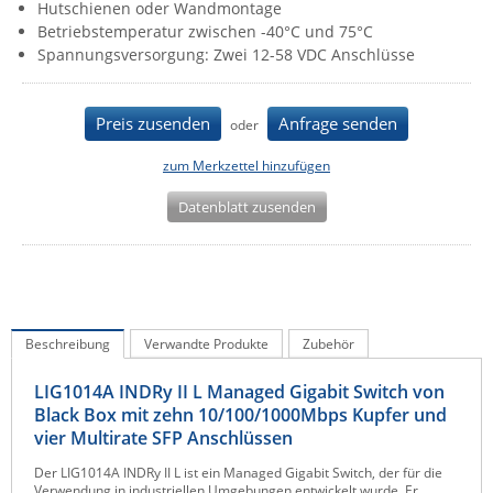
Hutschienen oder Wandmontage
IEC Lock
Betriebstemperatur zwischen -40°C und 75°C
Spannungsversorgung: Zwei 12-58 VDC Anschlüsse
Ihse
Kerlink
Preis zusenden
Anfrage senden
oder
Kramer Electronics
KVM TEC
zum Merkzettel hinzufügen
Legrand
Datenblatt zusenden
LigoWave
Milesight
Moxa
Netio
Beschreibung
Verwandte Produkte
Zubehör
Panorama Antennas
LIG1014A INDRy II L Managed Gigabit Switch von
PatchSee
Black Box mit zehn 10/100/1000Mbps Kupfer und
vier Multirate SFP Anschlüssen
Power Kingdom
Der LIG1014A INDRy II L ist ein Managed Gigabit Switch, der für die
Poynting
Verwendung in industriellen Umgebungen entwickelt wurde. Er