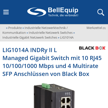
»
Produkte
»
Industrielle Netzwerktechnik /
Merkzettel
Adder
(
0
)
M2M Router, Antennen, VPN & SIM
Übersicht
LAGERABVERKAUF Stromverteilung und -messung
Unternehmen
Kommunikation
»
Industrielle Netzwerk Switches
»
ADEL system
Industrielle Gigabit Netzwerk Switches
»
LIG1014A
Fernwartung via Mobilfunk (M2M)
Advantech
Wissen
Ansprechpersonen
LIG1014A INDRy II L
Advantech-Conel
SD-WAN & Bonding
Managed Gigabit Switch mit 10 RJ45
Neue Produkte
Veranstaltungen
AKCP / AKCess Pro
Antennen
10/100/1000 Mbps und 4 Multirate
Amit
Veranstaltungen
Jobs & Karriere
SFP Anschlüssen von Black Box
Aten
KVM & Audio/Video Signalverteilung
Bachmann
Bell-Up-to-Date Magazine
News
KVM
Audio/Video
Black Box
USV, Energieverteilung & -messung
Aktueller Newsletter
Bondix
Kabel und Verkabelung
Digital Signage
USV / UPS
Industrielle Stromversorgung
Cambium Networks
IoT, Umgebungsmonitoring & Sensorik