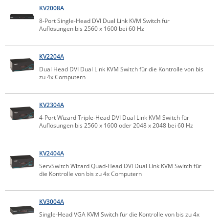
KV2008A
Raritan
8-Port Single-Head DVI Dual Link KVM Switch für
Riello UPS
Auflösungen bis 2560 x 1600 bei 60 Hz
Server Technology
KV2204A
Siretta
Dual Head DVI Dual Link KVM Switch für die Kontrolle von bis
SIRIO Antenne
zu 4x Computern
Sunbird
Tactical Software
KV2304A
4-Port Wizard Triple-Head DVI Dual Link KVM Switch für
TEKTELIC
Auflösungen bis 2560 x 1600 oder 2048 x 2048 bei 60 Hz
Teltonika
Unwired Networks
KV2404A
ServSwitch Wizard Quad-Head DVI Dual Link KVM Switch für
Vision
die Kontrolle von bis zu 4x Computern
WATTECO
Westermo
KV3004A
Yuasa
Single-Head VGA KVM Switch für die Kontrolle von bis zu 4x