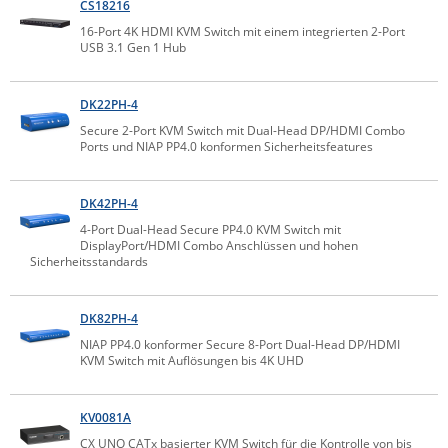
CS18216
Comet System
Energiemessung
Energieverteilung
16-Port 4K HDMI KVM Switch mit einem integrierten 2-Port
IP, WLAN & GSM Sensorik
IoT - Internet of Things
USB 3.1 Gen 1 Hub
CompleTech
IPC, Industrielle Netzwerktechnik & WLAN
Contemporary Controls
Datenlogger
Remote I/O
DK22PH-4
Industrielle Netzwerktechnik / Kommunikation
Industrielle Computer
Sonstige
Digi
Secure 2-Port KVM Switch mit Dual-Head DP/HDMI Combo
Ports und NIAP PP4.0 konformen Sicherheitsfeatures
Eaton
Wi-Fi - WLAN - Wireless
Serverräume
RMA / Rücksendung / Support
Elsys
IT Netzwerktechnik / Kommunikation
DK42PH-4
Enginko - mcf88
4-Port Dual-Head Secure PP4.0 KVM Switch mit
Fokus Technologies
DisplayPort/HDMI Combo Anschlüssen und hohen
Sicherheitsstandards
Gefen
Gude
DK82PH-4
Guntermann & Drunck
NIAP PP4.0 konformer Secure 8-Port Dual-Head DP/HDMI
KVM Switch mit Auflösungen bis 4K UHD
High Sec Labs
HW group
KV0081A
Icron
CX UNO CATx basierter KVM Switch für die Kontrolle von bis