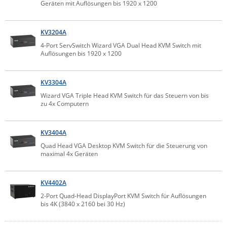
Geräten mit Auflösungen bis 1920 x 1200
ZPE Systems
KV3204A
4-Port ServSwitch Wizard VGA Dual Head KVM Switch mit
News zu unseren Herstellern
Auflösungen bis 1920 x 1200
KV3304A
Wizard VGA Triple Head KVM Switch für das Steuern von bis
zu 4x Computern
KV3404A
Quad Head VGA Desktop KVM Switch für die Steuerung von
maximal 4x Geräten
KV4402A
2-Port Quad-Head DisplayPort KVM Switch für Auflösungen
bis 4K (3840 x 2160 bei 30 Hz)