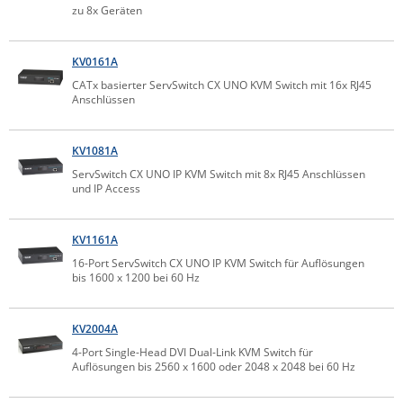
zu 8x Geräten
IEC Lock
Ihse
KV0161A
Kerlink
CATx basierter ServSwitch CX UNO KVM Switch mit 16x RJ45
Anschlüssen
Kramer Electronics
KVM TEC
KV1081A
Legrand
ServSwitch CX UNO IP KVM Switch mit 8x RJ45 Anschlüssen
und IP Access
LigoWave
Milesight
KV1161A
Moxa
16-Port ServSwitch CX UNO IP KVM Switch für Auflösungen
bis 1600 x 1200 bei 60 Hz
Netio
Panorama Antennas
KV2004A
PatchSee
4-Port Single-Head DVI Dual-Link KVM Switch für
Power Kingdom
Auflösungen bis 2560 x 1600 oder 2048 x 2048 bei 60 Hz
Poynting