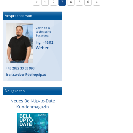
«
1
2
3
4
5
6
»
Ansprechperson
Vertrieb &
technische
Beratung
Franz
Ing.
Weber
+43 2822 33 33 993
franz.weber@bellequip.at
Neuigkeiten
Neues Bell-Up-to-Date
Kundenmagazin