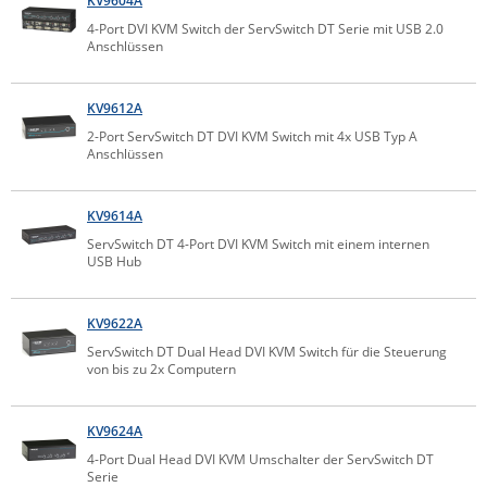
KV9604A
Raritan
4-Port DVI KVM Switch der ServSwitch DT Serie mit USB 2.0
Anschlüssen
Riello UPS
Server Technology
KV9612A
Siretta
2-Port ServSwitch DT DVI KVM Switch mit 4x USB Typ A
Anschlüssen
SIRIO Antenne
Sunbird
KV9614A
Tactical Software
ServSwitch DT 4-Port DVI KVM Switch mit einem internen
USB Hub
TEKTELIC
Teltonika
KV9622A
Unwired Networks
ServSwitch DT Dual Head DVI KVM Switch für die Steuerung
von bis zu 2x Computern
Vision
WATTECO
KV9624A
Westermo
4-Port Dual Head DVI KVM Umschalter der ServSwitch DT
Yuasa
Serie