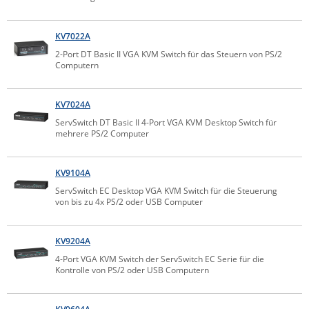
IEC Lock
KV7022A
Ihse
2-Port DT Basic II VGA KVM Switch für das Steuern von PS/2
Kerlink
Computern
Kramer Electronics
KVM TEC
KV7024A
ServSwitch DT Basic II 4-Port VGA KVM Desktop Switch für
Legrand
mehrere PS/2 Computer
LigoWave
Milesight
KV9104A
ServSwitch EC Desktop VGA KVM Switch für die Steuerung
Moxa
von bis zu 4x PS/2 oder USB Computer
Netio
Panorama Antennas
KV9204A
PatchSee
4-Port VGA KVM Switch der ServSwitch EC Serie für die
Kontrolle von PS/2 oder USB Computern
Power Kingdom
Poynting