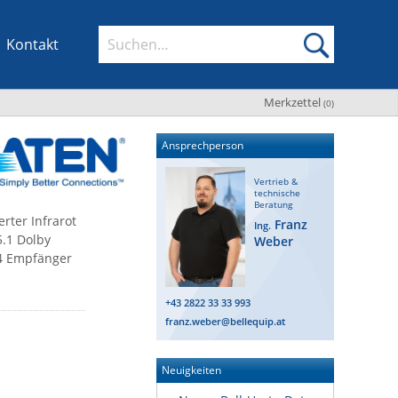
Kontakt
Merkzettel
(
0
)
Ansprechperson
Vertrieb &
technische
Beratung
rter Infrarot
Franz
Ing.
.1 Dolby
Weber
 4 Empfänger
+43 2822 33 33 993
franz.weber@bellequip.at
Neuigkeiten