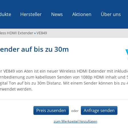
dukte
Hersteller
News
Aktionen
Über uns
less HDMI Extender
»
VE849
tender auf bis zu 30m
r VE849 von Aten ist ein neuer Wireless HDMI Extender mit inkludie
rnbedienung zum kabellosen Senden von 1080p HDMI Inhalt und 5
gital Ton auf bis zu 30m Distanz. Mit einem Sender können bis zu
rwendet werden.
Preis zusenden
Anfrage senden
oder
zum Merkzettel hinzufügen