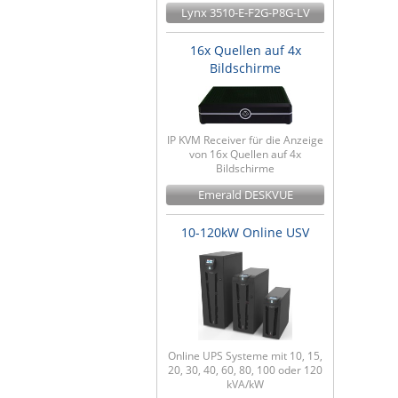
Lynx 3510-E-F2G-P8G-LV
16x Quellen auf 4x
Bildschirme
IP KVM Receiver für die Anzeige
von 16x Quellen auf 4x
Bildschirme
Emerald DESKVUE
10-120kW Online USV
Online UPS Systeme mit 10, 15,
20, 30, 40, 60, 80, 100 oder 120
kVA/kW