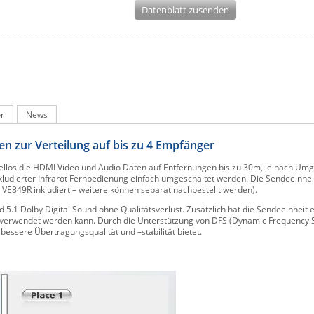
Datenblatt zusenden
r
News
n zur Verteilung auf bis zu 4 Empfänger
llos die HDMI Video und Audio Daten auf Entfernungen bis zu 30m, je nach Um
kludierter Infrarot Fernbedienung einfach umgeschaltet werden. Die Sendeeinhei
x VE849R inkludiert – weitere können separat nachbestellt werden).
d 5.1 Dolby Digital Sound ohne Qualitätsverlust. Zusätzlich hat die Sendeeinheit 
rm verwendet werden kann. Durch die Unterstützung von DFS (Dynamic Frequency 
ssere Übertragungsqualität und –stabilität bietet.