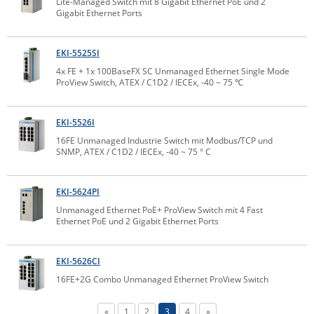
Lite-Managed Switch mit 8 Gigabit Ethernet PoE und 2
Gigabit Ethernet Ports
ZPE Systems
EKI-5525SI
News zu unseren Herstellern
4x FE + 1x 100BaseFX SC Unmanaged Ethernet Single Mode
ProView Switch, ATEX / C1D2 / IECEx, -40 ~ 75 ℃
EKI-5526I
16FE Unmanaged Industrie Switch mit Modbus/TCP und
SNMP, ATEX / C1D2 / IECEx, -40 ~ 75 ° C
EKI-5624PI
Unmanaged Ethernet PoE+ ProView Switch mit 4 Fast
Ethernet PoE und 2 Gigabit Ethernet Ports
EKI-5626CI
16FE+2G Combo Unmanaged Ethernet ProView Switch
«
1
2
3
4
»