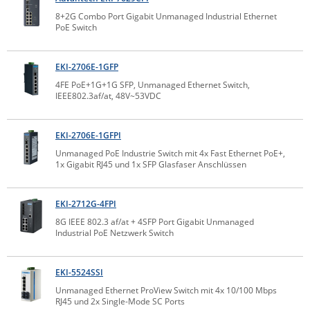
IEC Lock
8+2G Combo Port Gigabit Unmanaged Industrial Ethernet
PoE Switch
Ihse
Kerlink
EKI-2706E-1GFP
Kramer Electronics
4FE PoE+1G+1G SFP, Unmanaged Ethernet Switch,
IEEE802.3af/at, 48V~53VDC
KVM TEC
Legrand
EKI-2706E-1GFPI
LigoWave
Unmanaged PoE Industrie Switch mit 4x Fast Ethernet PoE+,
1x Gigabit RJ45 und 1x SFP Glasfaser Anschlüssen
Milesight
Moxa
EKI-2712G-4FPI
Netio
8G IEEE 802.3 af/at + 4SFP Port Gigabit Unmanaged
Industrial PoE Netzwerk Switch
Panorama Antennas
PatchSee
EKI-5524SSI
Power Kingdom
Unmanaged Ethernet ProView Switch mit 4x 10/100 Mbps
RJ45 und 2x Single-Mode SC Ports
Poynting