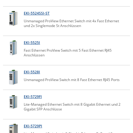
Raritan
EKI-5524SSI-ST
Riello UPS
Unmanaged ProView Ethernet Switch mit 4x Fast Ethernet
Server Technology
und 2x Singlemode St Anschlüssen
Siretta
EKI-5525I
SIRIO Antenne
Fast Ethernet ProView Switch mit 5 Fast Ethernet RJ45
Sunbird
Anschlüssen
Tactical Software
EKI-5528I
TEKTELIC
Unmanaged ProView Switch mit 8 Fast Ethernet RJ45 Ports
Teltonika
Unwired Networks
EKI-5729FI
Vision
Lite-Managed Ethernet Switch mit 8 Gigabit Ethernet und 2
Gigabit SFP Anschlüsse
WATTECO
Westermo
EKI-5729PI
Yuasa