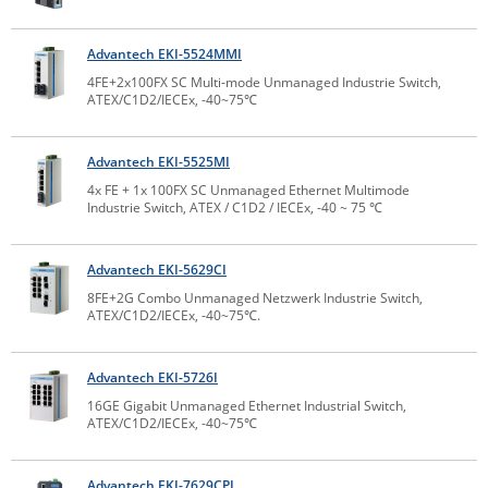
Comet System
Energiemessung
Energieverteilung
IP, WLAN & GSM Sensorik
IoT - Internet of Things
Advantech EKI-5524MMI
CompleTech
IPC, Industrielle Netzwerktechnik & WLAN
4FE+2x100FX SC Multi-mode Unmanaged Industrie Switch,
Contemporary Controls
Datenlogger
Remote I/O
ATEX/C1D2/IECEx, -40~75℃
Industrielle Netzwerktechnik / Kommunikation
Industrielle Computer
Sonstige
Digi
Advantech EKI-5525MI
Eaton
Wi-Fi - WLAN - Wireless
Serverräume
RMA / Rücksendung / Support
4x FE + 1x 100FX SC Unmanaged Ethernet Multimode
Elsys
Industrie Switch, ATEX / C1D2 / IECEx, -40 ~ 75 ℃
IT Netzwerktechnik / Kommunikation
Enginko - mcf88
Fokus Technologies
Advantech EKI-5629CI
8FE+2G Combo Unmanaged Netzwerk Industrie Switch,
Gefen
ATEX/C1D2/IECEx, -40~75℃.
Gude
Guntermann & Drunck
Advantech EKI-5726I
16GE Gigabit Unmanaged Ethernet Industrial Switch,
High Sec Labs
ATEX/C1D2/IECEx, -40~75℃
HW group
Icron
Advantech EKI-7629CPI