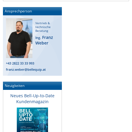
ZPE Systems
Ansprechperson
Vertrieb &
technische
News zu unseren Herstellern
Beratung
Franz
Ing.
Weber
+43 2822 33 33 993
franz.weber@bellequip.at
Neuigkeiten
Neues Bell-Up-to-Date
Kundenmagazin