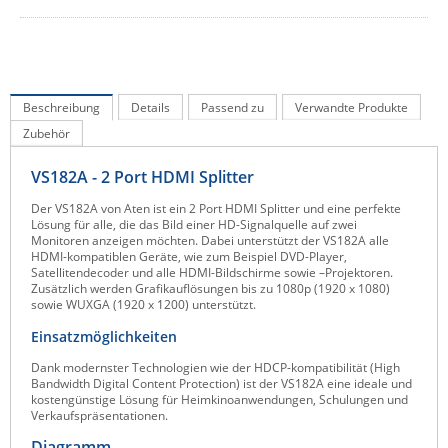
IEC Lock
Ihse
Kerlink
Beschreibung
Details
Passend zu
Verwandte Produkte
Kramer Electronics
Zubehör
KVM TEC
VS182A - 2 Port HDMI Splitter
Legrand
Der VS182A von Aten ist ein 2 Port HDMI Splitter und eine perfekte
LigoWave
Lösung für alle, die das Bild einer HD-Signalquelle auf zwei
Monitoren anzeigen möchten. Dabei unterstützt der VS182A alle
Milesight
HDMI-kompatiblen Geräte, wie zum Beispiel DVD-Player,
Satellitendecoder und alle HDMI-Bildschirme sowie –Projektoren.
Moxa
Zusätzlich werden Grafikauflösungen bis zu 1080p (1920 x 1080)
sowie WUXGA (1920 x 1200) unterstützt.
Netio
Einsatzmöglichkeiten
Panorama Antennas
Dank modernster Technologien wie der HDCP-kompatibilität (High
PatchSee
Bandwidth Digital Content Protection) ist der VS182A eine ideale und
kostengünstige Lösung für Heimkinoanwendungen, Schulungen und
Power Kingdom
Verkaufspräsentationen.
Poynting
Diagramm