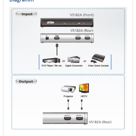
Raritan
Riello UPS
Server Technology
Siretta
SIRIO Antenne
Sunbird
Tactical Software
TEKTELIC
Teltonika
Unwired Networks
Vision
WATTECO
Westermo
Yuasa