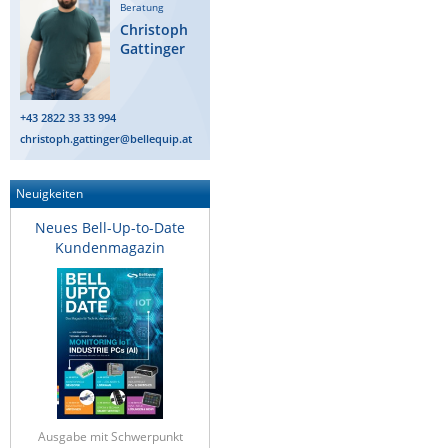
Beratung
IEC Lock
Christoph
Gattinger
Ihse
Kerlink
Kramer Electronics
+43 2822 33 33 994
christoph.gattinger@bellequip.at
KVM TEC
Legrand
Neuigkeiten
LigoWave
Neues Bell-Up-to-Date
Milesight
Kundenmagazin
Moxa
Netio
Panorama Antennas
PatchSee
Power Kingdom
Ausgabe mit Schwerpunkt
Poynting