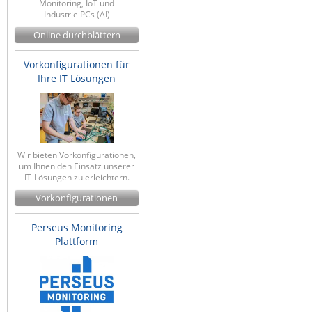
Monitoring, IoT und
Industrie PCs (AI)
Raritan
Online durchblättern
Riello UPS
Server Technology
Vorkonfigurationen für
Ihre IT Lösungen
Siretta
SIRIO Antenne
Sunbird
Tactical Software
Wir bieten Vorkonfigurationen,
um Ihnen den Einsatz unserer
TEKTELIC
IT-Lösungen zu erleichtern.
Teltonika
Vorkonfigurationen
Unwired Networks
Perseus Monitoring
Vision
Plattform
WATTECO
Westermo
Yuasa