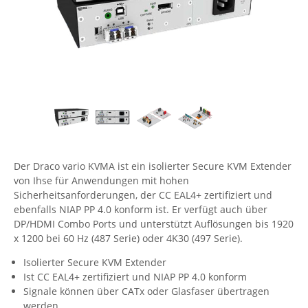
Comet System
Energiemessung
Energieverteilung
IP, WLAN & GSM Sensorik
IoT - Internet of Things
CompleTech
IPC, Industrielle Netzwerktechnik & WLAN
Contemporary Controls
Datenlogger
Remote I/O
Industrielle Netzwerktechnik / Kommunikation
Industrielle Computer
Sonstige
Digi
Eaton
Wi-Fi - WLAN - Wireless
Serverräume
RMA / Rücksendung / Support
Elsys
IT Netzwerktechnik / Kommunikation
Enginko - mcf88
Der Draco vario KVMA ist ein isolierter Secure KVM Extender
Fokus Technologies
von Ihse für Anwendungen mit hohen
Gefen
Sicherheitsanforderungen, der CC EAL4+ zertifiziert und
ebenfalls NIAP PP 4.0 konform ist. Er verfügt auch über
Gude
DP/HDMI Combo Ports und unterstützt Auflösungen bis 1920
Guntermann & Drunck
x 1200 bei 60 Hz (487 Serie) oder 4K30 (497 Serie).
High Sec Labs
Isolierter Secure KVM Extender
Ist CC EAL4+ zertifiziert und NIAP PP 4.0 konform
HW group
Signale können über CATx oder Glasfaser übertragen
Icron
werden