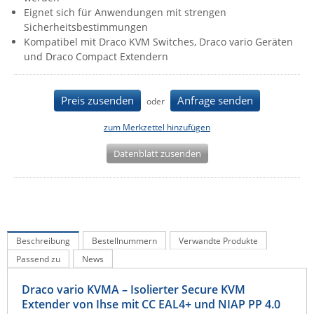
Eignet sich für Anwendungen mit strengen
IEC Lock
Sicherheitsbestimmungen
Ihse
Kompatibel mit Draco KVM Switches, Draco vario Geräten
und Draco Compact Extendern
Kerlink
Kramer Electronics
Preis zusenden
Anfrage senden
oder
KVM TEC
Legrand
zum Merkzettel hinzufügen
LigoWave
Datenblatt zusenden
Milesight
Moxa
Netio
Panorama Antennas
Beschreibung
Bestellnummern
Verwandte Produkte
Passend zu
News
PatchSee
Power Kingdom
Draco vario KVMA – Isolierter Secure KVM
Extender von Ihse mit CC EAL4+ und NIAP PP 4.0
Poynting