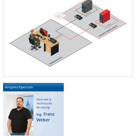
Ansprechperson
Vertrieb &
technische
Beratung
Franz
Ing.
Weber