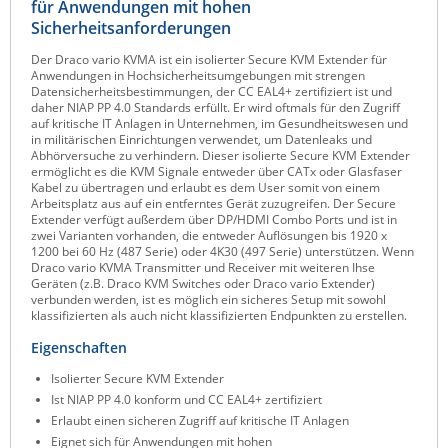
für Anwendungen mit hohen
Raritan
Sicherheitsanforderungen
Riello UPS
Der Draco vario KVMA ist ein isolierter Secure KVM Extender für
Anwendungen in Hochsicherheitsumgebungen mit strengen
Server Technology
Datensicherheitsbestimmungen, der CC EAL4+ zertifiziert ist und
daher NIAP PP 4.0 Standards erfüllt. Er wird oftmals für den Zugriff
Siretta
auf kritische IT Anlagen in Unternehmen, im Gesundheitswesen und
in militärischen Einrichtungen verwendet, um Datenleaks und
SIRIO Antenne
Abhörversuche zu verhindern. Dieser isolierte Secure KVM Extender
ermöglicht es die KVM Signale entweder über CATx oder Glasfaser
Sunbird
Kabel zu übertragen und erlaubt es dem User somit von einem
Arbeitsplatz aus auf ein entferntes Gerät zuzugreifen. Der Secure
Tactical Software
Extender verfügt außerdem über DP/HDMI Combo Ports und ist in
zwei Varianten vorhanden, die entweder Auflösungen bis 1920 x
TEKTELIC
1200 bei 60 Hz (487 Serie) oder 4K30 (497 Serie) unterstützen. Wenn
Draco vario KVMA Transmitter und Receiver mit weiteren Ihse
Teltonika
Geräten (z.B. Draco KVM Switches oder Draco vario Extender)
verbunden werden, ist es möglich ein sicheres Setup mit sowohl
Unwired Networks
klassifizierten als auch nicht klassifizierten Endpunkten zu erstellen.
Vision
Eigenschaften
WATTECO
Isolierter Secure KVM Extender
Ist NIAP PP 4.0 konform und CC EAL4+ zertifiziert
Westermo
Erlaubt einen sicheren Zugriff auf kritische IT Anlagen
Yuasa
Eignet sich für Anwendungen mit hohen