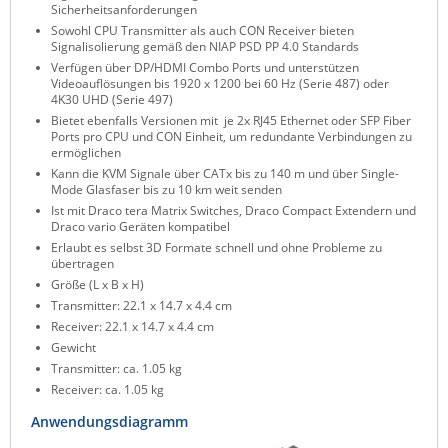
Sicherheitsanforderungen
ZPE Systems
Sowohl CPU Transmitter als auch CON Receiver bieten
Signalisolierung gemäß den NIAP PSD PP 4.0 Standards
Verfügen über DP/HDMI Combo Ports und unterstützen
Videoauflösungen bis 1920 x 1200 bei 60 Hz (Serie 487) oder
News zu unseren Herstellern
4K30 UHD (Serie 497)
Bietet ebenfalls Versionen mit je 2x RJ45 Ethernet oder SFP Fiber
Ports pro CPU und CON Einheit, um redundante Verbindungen zu
ermöglichen
Kann die KVM Signale über CATx bis zu 140 m und über Single-
Mode Glasfaser bis zu 10 km weit senden
Ist mit Draco tera Matrix Switches, Draco Compact Extendern und
Draco vario Geräten kompatibel
Erlaubt es selbst 3D Formate schnell und ohne Probleme zu
übertragen
Größe (L x B x H)
Transmitter: 22.1 x 14.7 x 4.4 cm
Receiver: 22.1 x 14.7 x 4.4 cm
Gewicht
Transmitter: ca. 1.05 kg
Receiver: ca. 1.05 kg
Anwendungsdiagramm