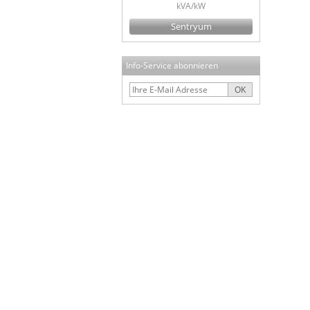
kVA/kW
Sentryum
Info-Service abonnieren
OK