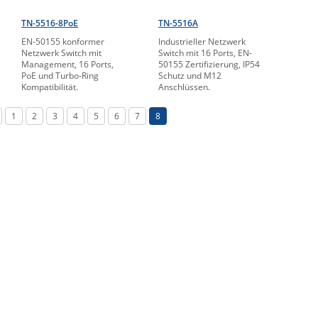
TN-5516-8PoE
TN-5516A
EN-50155 konformer
Industrieller Netzwerk
Netzwerk Switch mit
Switch mit 16 Ports, EN-
Management, 16 Ports,
50155 Zertifizierung, IP54
PoE und Turbo-Ring
Schutz und M12
Kompatibilität.
Anschlüssen.
1
2
3
4
5
6
7
8