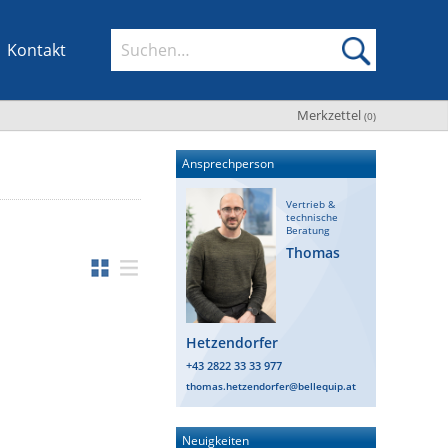
Kontakt
Merkzettel
(
0
)
Ansprechperson
Vertrieb &
technische
Beratung
Thomas
Hetzendorfer
+43 2822 33 33 977
thomas.hetzendorfer@bellequip.at
Neuigkeiten