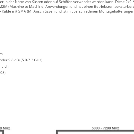
er in der Nähe von Küsten oder auf Schiffen verwendet werden kann. Diese 2x
er M2M (Machine to Machine) Anwendungen und hat einen Betriebstemperaturberei
5 Kable mit SMA (M) Anschlüssen und ist mit verschiedenen Montagehalterungen
rm
oder 9.8 dBi (5.0-7.2 GHz)
tlich
K08)