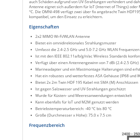
auch Schäden aufgrund von UV-Strahlungen verhindert und dah
Antenne eignet sich außerdem für IoT (Internet of Things) od
°C. Die OMNI-498 verfügt zwei über fix angebracht Twin HDF19
kompatibel, um den Einsatz zu erleichtern.
Eigenschaften
2x2 MIMO Wi-Fi/WLAN Antenne
Bietet ein omnidirektionales Strahlungsmuster
Umfasst die 2.4-2.5 GHz und 5.0-7.2 GHz WLAN Frequenzen
Ist mit den IEEE 802.11a/b/g/n/ac Wireless Standards konfo
Verfügt über einen Antennengewinn von 7 dBi (2.4-2.5 GHz) 
Marineadapter und ein Mastmontage Halterungen sind erhäl
Hat ein robustes und wetterfestes ASA Gehäuse (IP68 und I
Bietet 2x 2m Twin HDF 195 Kabel mit SMA (M) Anschlüssen
Ist gegen Salzwasser und UV-Strahlungen geschützt
Wurde für Küsten- und Meeresanwendungen entwickelt
Kann ebenfalls für IoT und M2M genutzt werden
Betriebstemperaturbereich: -40 °C bis 80 °C
Größe (Durchmesser x Höhe): 75.0 x 7.5 cm
Frequenzbereich