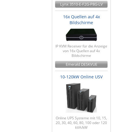
Lynx 3510-E-F2G-P8G-LV
16x Quellen auf 4x
Bildschirme
IP KVM Receiver für die Anzeige
von 16x Quellen auf 4x
Bildschirme
Emerald DESKVUE
10-120kW Online USV
Online UPS Systeme mit 10, 15,
20, 30, 40, 60, 80, 100 oder 120
kVA/kW