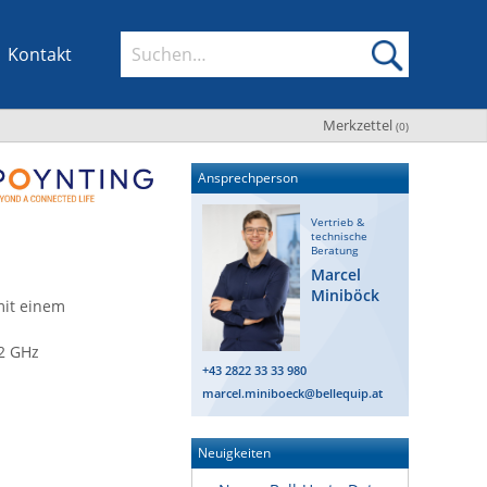
Kontakt
Merkzettel
(
0
)
Ansprechperson
Vertrieb &
technische
Beratung
Marcel
Miniböck
mit einem
2 GHz
+43 2822 33 33 980
marcel.miniboeck@bellequip.at
Neuigkeiten