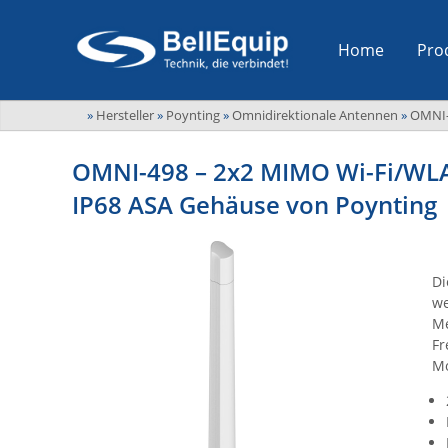
Home
Pro
»
Hersteller
»
Poynting
»
Omnidirektionale Antennen
»
OMNI
OMNI-498 – 2x2 MIMO Wi-Fi/WLA
IP68 ASA Gehäuse von Poynting
Di
we
Me
Fr
Mo