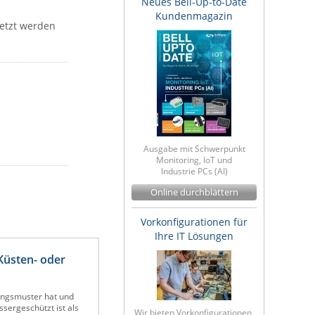
Neues Bell-Up-to-Date
Kundenmagazin
etzt werden
Ausgabe mit Schwerpunkt
Monitoring, IoT und
Industrie PCs (AI)
Online durchblättern
Vorkonfigurationen für
Ihre IT Lösungen
Küsten- oder
lungsmuster hat und
ssergeschützt ist als
Wir bieten Vorkonfigurationen,