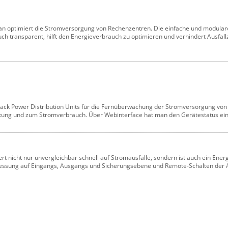
tan optimiert die Stromversorgung von Rechenzentren. Die einfache und modula
h transparent, hilft den Energieverbrauch zu optimieren und verhindert Ausfallz
 Rack Power Distribution Units für die Fernüberwachung der Stromversorgung von 
tung und zum Stromverbrauch. Über Webinterface hat man den Gerätestatus einf
ert nicht nur unvergleichbar schnell auf Stromausfälle, sondern ist auch ein Ener
Messung auf Eingangs, Ausgangs und Sicherungsebene und Remote-Schalten der