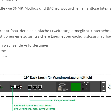
lle wie SNMP, Modbus und BACnet, wodurch eine nahtlose Integra
.
larer Aufbau, der eine einfache Erweiterung ermöglicht. Unterneh
estitionen eine zukunftssichere Energieüberwachungslösung aufba
 an wachsende Anforderungen
teme
turen