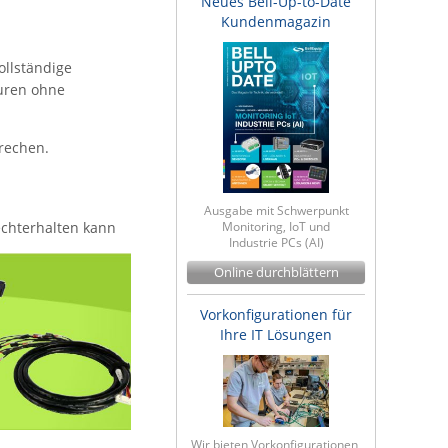
Neues Bell-Up-to-Date
Kundenmagazin
ollständige
turen ohne
brechen.
Ausgabe mit Schwerpunkt
echterhalten kann
Monitoring, IoT und
Industrie PCs (AI)
Online durchblättern
Vorkonfigurationen für
Ihre IT Lösungen
Wir bieten Vorkonfigurationen,