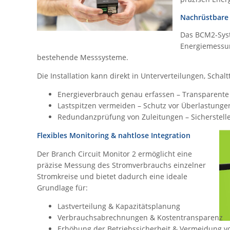
Nachrüstbare
Das BCM2-Syst
Energiemessun
bestehende Messsysteme.
Die Installation kann direkt in Unterverteilungen, Scha
Energieverbrauch genau erfassen – Transparente
Lastspitzen vermeiden – Schutz vor Überlastung
Redundanzprüfung von Zuleitungen – Sicherstelle
Flexibles Monitoring & nahtlose Integration
Der Branch Circuit Monitor 2 ermöglicht eine
präzise Messung des Stromverbrauchs einzelner
Stromkreise und bietet dadurch eine ideale
Grundlage für:
Lastverteilung & Kapazitätsplanung
Verbrauchsabrechnungen & Kostentransparenz
Erhöhung der Betriebssicherheit & Vermeidung v