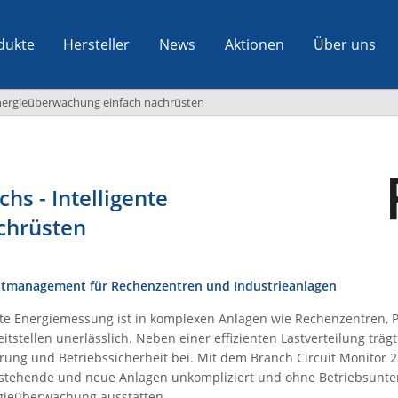
dukte
Hersteller
News
Aktionen
Über uns
nergieüberwachung einfach nachrüsten
s - Intelligente
chrüsten
astmanagement für Rechenzentren und Industrieanlagen
ente Energiemessung ist in komplexen Anlagen wie Rechenzentren, 
itstellen unerlässlich. Neben einer effizienten Lastverteilung trägt
rung und Betriebssicherheit bei. Mit dem Branch Circuit Monitor 2
estehende und neue Anlagen unkompliziert und ohne Betriebsunte
gieüberwachung ausstatten.