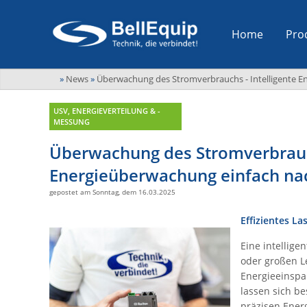
Home
Pro
»
News
»
Überwachung des Stromverbrauchs - Intelligente E
USV, ENERGIEVERTEILUNG & -
MESSUNG
Überwachung des Stromverbrauch
Energieüberwachung einfach na
gepostet am Sonntag, dem 16.03.2025
Effizientes L
Eine intellig
oder großen Le
Energieeinspa
lassen sich b
präzisen Ener