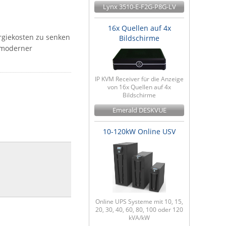
Lynx 3510-E-F2G-P8G-LV
16x Quellen auf 4x
ergiekosten zu senken
Bildschirme
t moderner
IP KVM Receiver für die Anzeige
von 16x Quellen auf 4x
Bildschirme
Emerald DESKVUE
10-120kW Online USV
Online UPS Systeme mit 10, 15,
20, 30, 40, 60, 80, 100 oder 120
kVA/kW