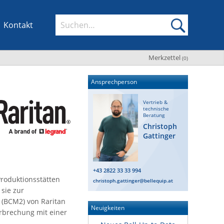
Kontakt
Merkzettel
(
0
)
Ansprechperson
Vertrieb &
technische
Beratung
Christoph
Gattinger
+43 2822 33 33 994
Produktionsstätten
christoph.gattinger@bellequip.at
 sie zur
 (BCM2) von Raritan
Neuigkeiten
rbrechung mit einer