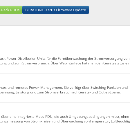
 Rack PDUs
BERATUNG Xerus Firmware Update
 Rack Power Distribution Units für die Fernüberwachung der Stromversorgung von 
tung und zum Stromverbrauch. Über Webinterface hat man den Gerätestatus einf
igentes und remotes Power-Management. Sie verfügt über Switching-Funktion und l
Spannung, Leistung und zum Stromverbrauch auf Geräte- und Outlet-Ebene.
ügt über eine integrierte Mess-PDU, die auch Umgebungsbedingungen misst, ohn
istungsmessung von Stromkreisen und Überwachung vonTemperatur, Luftfeuchtig