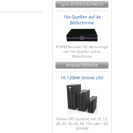
Lynx 3510-E-F2G-P8G-LV
16x Quellen auf 4x
Bildschirme
IP KVM Receiver für die Anzeige
von 16x Quellen auf 4x
Bildschirme
Emerald DESKVUE
10-120kW Online USV
Online UPS Systeme mit 10, 15,
20, 30, 40, 60, 80, 100 oder 120
kVA/kW