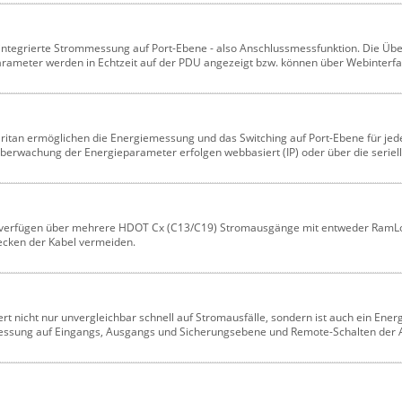
en integrierte Strommessung auf Port-Ebene - also Anschlussmessfunktion. Die Ü
gieparameter werden in Echtzeit auf der PDU angezeigt bzw. können über Webinterf
Raritan ermöglichen die Energiemessung und das Switching auf Port-Ebene für jed
rwachung der Energieparameter erfolgen webbasiert (IP) oder über die serielle
itan verfügen über mehrere HDOT Cx (C13/C19) Stromausgänge mit entweder RamL
ecken der Kabel vermeiden.
ert nicht nur unvergleichbar schnell auf Stromausfälle, sondern ist auch ein Ener
Messung auf Eingangs, Ausgangs und Sicherungsebene und Remote-Schalten der