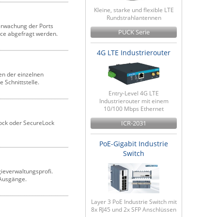
Kleine, starke und flexible LTE
Rundstrahlantennen
berwachung der Ports
PUCK Serie
ace abgefragt werden.
4G LTE Industrierouter
en der einzelnen
 Schnittstelle.
Entry-Level 4G LTE
Industrierouter mit einem
10/100 Mbps Ethernet
ock oder SecureLock
ICR-2031
PoE-Gigabit Industrie
Switch
gieverwaltungsprofi.
 Ausgänge.
Layer 3 PoE Industrie Switch mit
8x RJ45 und 2x SFP Anschlüssen