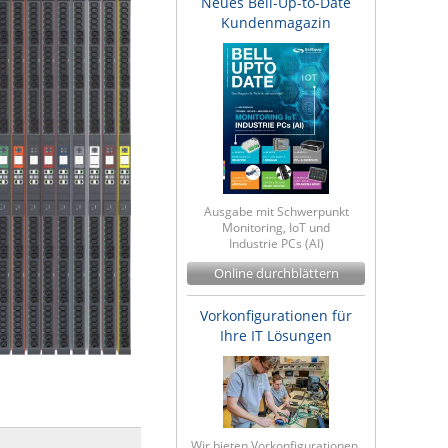
Neues Bell-Up-to-Date
Kundenmagazin
Ausgabe mit Schwerpunkt
Monitoring, IoT und
Industrie PCs (AI)
Online durchblättern
Vorkonfigurationen für
Ihre IT Lösungen
Wir bieten Vorkonfigurationen,