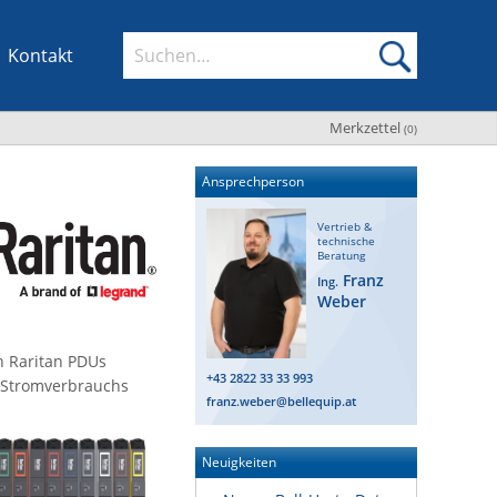
Kontakt
Merkzettel
(
0
)
Ansprechperson
Vertrieb &
technische
Beratung
Franz
Ing.
Weber
n Raritan PDUs
+43 2822 33 33 993
s Stromverbrauchs
franz.weber@bellequip.at
Neuigkeiten