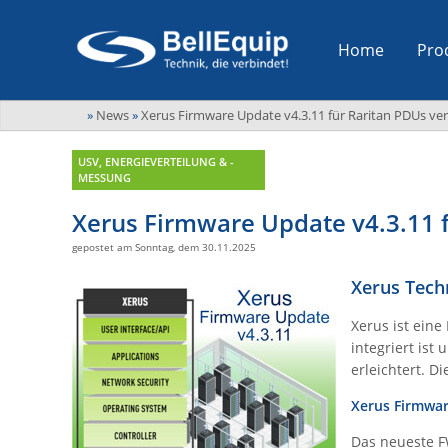
Home
Pro
»
News
»
Xerus Firmware Update v4.3.11 für Raritan PDUs ve
USV, ENERGIEVERTEILUNG & -
MESSUNG
Xerus Firmware Update v4.3.11 
gepostet am Sonntag, dem 30.11.2025
Xerus Tech
Xerus ist ein
integriert is
erleichtert. D
Xerus Firmware
Das neueste F