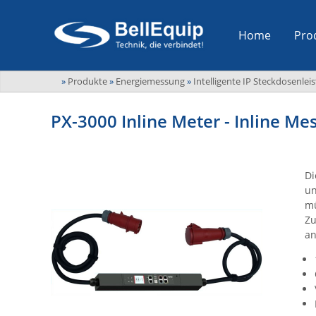
Home
Pro
»
Produkte
»
Energiemessung
»
Intelligente IP Steckdosenlei
PX-3000 Inline Meter - Inline Me
Di
un
mü
Zu
an