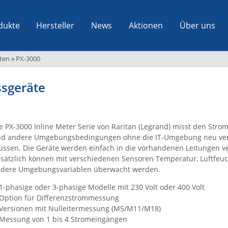
dukte
Hersteller
News
Aktionen
Über uns
sten
»
PX-3000
ssgeräte
e PX-3000 Inline Meter Serie von Raritan (Legrand) misst den Str
d andere Umgebungsbedingungen ohne die IT-Umgebung neu ver
ssen. Die Geräte werden einfach in die vorhandenen Leitungen ve
sätzlich können mit verschiedenen Sensoren Temperatur, Luftfeuc
dere Umgebungsvariablen überwacht werden.
1-phasige oder 3-phasige Modelle mit 230 Volt oder 400 Volt
Option für Differenzstrommessung
Versionen mit Nulleitermessung (M5/M11/M18)
Messung von 1 bis 4 Stromeingängen