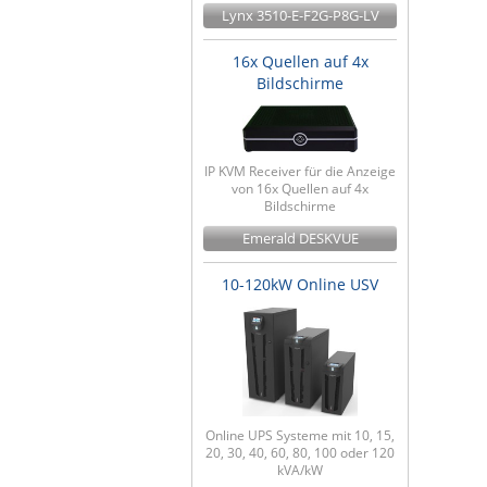
Lynx 3510-E-F2G-P8G-LV
16x Quellen auf 4x
Bildschirme
IP KVM Receiver für die Anzeige
von 16x Quellen auf 4x
Bildschirme
Emerald DESKVUE
10-120kW Online USV
Online UPS Systeme mit 10, 15,
20, 30, 40, 60, 80, 100 oder 120
kVA/kW