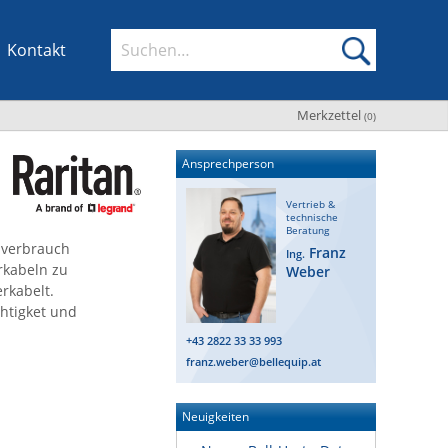
Kontakt
Merkzettel
(
0
)
Ansprechperson
Vertrieb &
technische
Beratung
omverbrauch
Franz
Ing.
kabeln zu
Weber
rkabelt.
htigket und
+43 2822 33 33 993
franz.weber@bellequip.at
Neuigkeiten