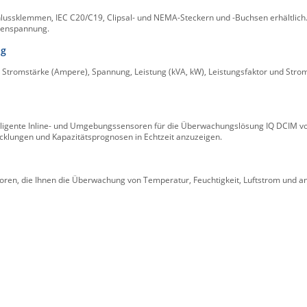
ssklemmen, IEC C20/C19, Clipsal- und NEMA-Steckern und -Buchsen erhältlich. Erh
senspannung.
ng
Stromstärke (Ampere), Spannung, Leistung (kVA, kW), Leistungsfaktor und Stro
telligente Inline- und Umgebungssensoren für die Überwachungslösung IQ DCIM vo
cklungen und Kapazitätsprognosen in Echtzeit anzuzeigen.
ren, die Ihnen die Überwachung von Temperatur, Feuchtigkeit, Luftstrom und a