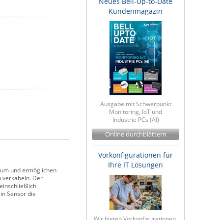
Neues Bell-Up-to-Date
Kundenmagazin
Ausgabe mit Schwerpunkt
Monitoring, IoT und
Industrie PCs (AI)
Online durchblättern
Vorkonfigurationen für
Ihre IT Lösungen
rum und ermöglichen
u verkabeln. Der
inschließlich
in Sensor die
Wir bieten Vorkonfigurationen,