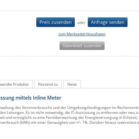
Preis zusenden
Anfrage senden
oder
zum Merkzettel hinzufügen
Datenblatt zusenden
wandte Produkte
Passend zu
News
ssung mittels Inline Meter
Verwaltung des Stromverbrauchs und der Umgebungsbedingungen im Rechenzent
en Leitungen. Es ist nicht notwendig, die IT-Ausrüstung zu entfernen oder neu z
elt und ermöglicht so eine Fernüberwachung der Energieversorgung in Echtzeit, e
erbrauch (kWh) mit einer Genauigkeit von +/– 1%. Darüber hinaus unterstützt e