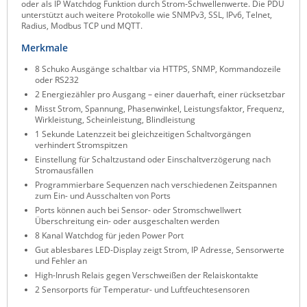
oder als IP Watchdog Funktion durch Strom-Schwellenwerte. Die PDU
unterstützt auch weitere Protokolle wie SNMPv3, SSL, IPv6, Telnet,
Raritan
Radius, Modbus TCP und MQTT.
Riello UPS
Merkmale
Server Technology
8 Schuko Ausgänge schaltbar via HTTPS, SNMP, Kommandozeile
oder RS232
Siretta
2 Energiezähler pro Ausgang – einer dauerhaft, einer rücksetzbar
SIRIO Antenne
Misst Strom, Spannung, Phasenwinkel, Leistungsfaktor, Frequenz,
Wirkleistung, Scheinleistung, Blindleistung
Sunbird
1 Sekunde Latenzzeit bei gleichzeitigen Schaltvorgängen
verhindert Stromspitzen
Tactical Software
Einstellung für Schaltzustand oder Einschaltverzögerung nach
TEKTELIC
Stromausfällen
Programmierbare Sequenzen nach verschiedenen Zeitspannen
Teltonika
zum Ein- und Ausschalten von Ports
Ports können auch bei Sensor- oder Stromschwellwert
Unwired Networks
Überschreitung ein- oder ausgeschalten werden
Vision
8 Kanal Watchdog für jeden Power Port
Gut ablesbares LED-Display zeigt Strom, IP Adresse, Sensorwerte
WATTECO
und Fehler an
High-Inrush Relais gegen Verschweißen der Relaiskontakte
Westermo
2 Sensorports für Temperatur- und Luftfeuchtesensoren
Yuasa