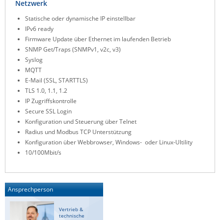
Netzwerk
ZPE Systems
Statische oder dynamische IP einstellbar
IPv6 ready
Firmware Update über Ethernet im laufenden Betrieb
News zu unseren Herstellern
SNMP Get/Traps (SNMPv1, v2c, v3)
Syslog
MQTT
E-Mail (SSL, STARTTLS)
TLS 1.0, 1.1, 1.2
IP Zugriffskontrolle
Secure SSL Login
Konfiguration und Steuerung über Telnet
Radius und Modbus TCP Unterstützung
Konfiguration über Webbrowser, Windows- oder Linux-Ultility
10/100Mbit/s
Ansprechperson
Vertrieb &
technische