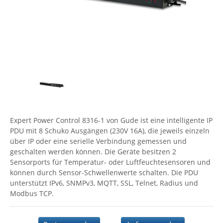
Comet System
Energiemessung
Energieverteilung
IP, WLAN & GSM Sensorik
IoT - Internet of Things
CompleTech
IPC, Industrielle Netzwerktechnik & WLAN
Contemporary Controls
Datenlogger
Remote I/O
Industrielle Netzwerktechnik / Kommunikation
Industrielle Computer
Sonstige
Digi
Eaton
Wi-Fi - WLAN - Wireless
Serverräume
RMA / Rücksendung / Support
Elsys
IT Netzwerktechnik / Kommunikation
Enginko - mcf88
Expert Power Control 8316-1 von Gude ist eine intelligente IP
Fokus Technologies
PDU mit 8 Schuko Ausgängen (230V 16A), die jeweils einzeln
Gefen
über IP oder eine serielle Verbindung gemessen und
geschalten werden können. Die Geräte besitzen 2
Gude
Sensorports für Temperatur- oder Luftfeuchtesensoren und
Guntermann & Drunck
können durch Sensor-Schwellenwerte schalten. Die PDU
unterstützt IPv6, SNMPv3, MQTT, SSL, Telnet, Radius und
High Sec Labs
Modbus TCP.
HW group
Icron