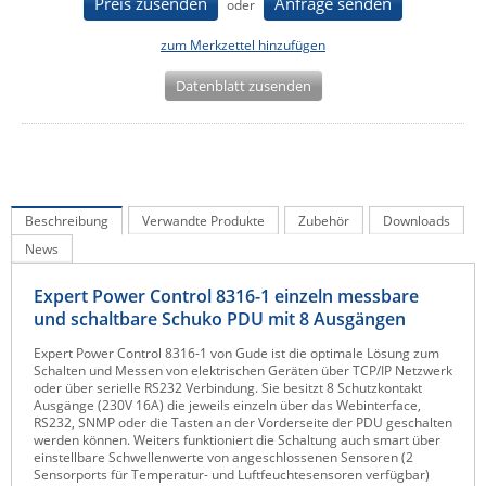
Preis zusenden
Anfrage senden
oder
IEC Lock
zum Merkzettel hinzufügen
Ihse
Datenblatt zusenden
Kerlink
Kramer Electronics
KVM TEC
Legrand
Beschreibung
Verwandte Produkte
Zubehör
Downloads
LigoWave
News
Milesight
Expert Power Control 8316-1 einzeln messbare
Moxa
und schaltbare Schuko PDU mit 8 Ausgängen
Netio
Expert Power Control 8316-1 von Gude ist die optimale Lösung zum
Schalten und Messen von elektrischen Geräten über TCP/IP Netzwerk
Panorama Antennas
oder über serielle RS232 Verbindung. Sie besitzt 8 Schutzkontakt
Ausgänge (230V 16A) die jeweils einzeln über das Webinterface,
PatchSee
RS232, SNMP oder die Tasten an der Vorderseite der PDU geschalten
werden können. Weiters funktioniert die Schaltung auch smart über
Power Kingdom
einstellbare Schwellenwerte von angeschlossenen Sensoren (2
Sensorports für Temperatur- und Luftfeuchtesensoren verfügbar)
Poynting