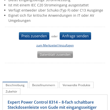
Ist mit einem IEC C20 Stromeingang ausgestattet
IEC Lock
Verfügt entweder über Schuko (Typ F) oder C13 Ausgänge
Ihse
Eignet sich für kritische Anwendungen in IT oder AV
Umgebungen
Kerlink
Kramer Electronics
Preis zusenden
Anfrage senden
oder
KVM TEC
Legrand
zum Merkzettel hinzufügen
LigoWave
Datenblatt zusenden
Milesight
Moxa
Netio
Panorama Antennas
Beschreibung
Bestellnummern
Verwandte Produkte
Zubehör
PatchSee
Power Kingdom
Expert Power Control 8314 – 8-fach schaltbare
Steckdosenleiste von Gude mit eingangsseitiger
Poynting