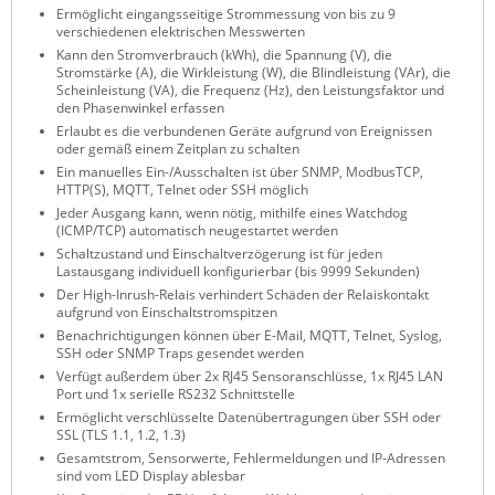
Ermöglicht eingangsseitige Strommessung von bis zu 9
ZPE Systems
verschiedenen elektrischen Messwerten
Kann den Stromverbrauch (kWh), die Spannung (V), die
Stromstärke (A), die Wirkleistung (W), die Blindleistung (VAr), die
Scheinleistung (VA), die Frequenz (Hz), den Leistungsfaktor und
News zu unseren Herstellern
den Phasenwinkel erfassen
Erlaubt es die verbundenen Geräte aufgrund von Ereignissen
oder gemäß einem Zeitplan zu schalten
Ein manuelles Ein-/Ausschalten ist über SNMP, ModbusTCP,
HTTP(S), MQTT, Telnet oder SSH möglich
Jeder Ausgang kann, wenn nötig, mithilfe eines Watchdog
(ICMP/TCP) automatisch neugestartet werden
Schaltzustand und Einschaltverzögerung ist für jeden
Lastausgang individuell konfigurierbar (bis 9999 Sekunden)
Der High-Inrush-Relais verhindert Schäden der Relaiskontakt
aufgrund von Einschaltstromspitzen
Benachrichtigungen können über E-Mail, MQTT, Telnet, Syslog,
SSH oder SNMP Traps gesendet werden
Verfügt außerdem über 2x RJ45 Sensoranschlüsse, 1x RJ45 LAN
Port und 1x serielle RS232 Schnittstelle
Ermöglicht verschlüsselte Datenübertragungen über SSH oder
SSL (TLS 1.1, 1.2, 1.3)
Gesamtstrom, Sensorwerte, Fehlermeldungen und IP-Adressen
sind vom LED Display ablesbar