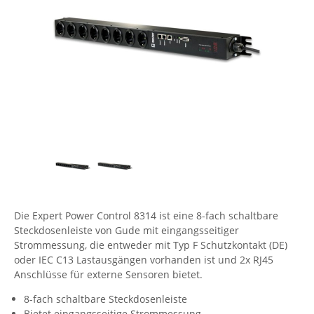
Comet System
Energiemessung
Energieverteilung
IP, WLAN & GSM Sensorik
IoT - Internet of Things
CompleTech
IPC, Industrielle Netzwerktechnik & WLAN
Contemporary Controls
Datenlogger
Remote I/O
Industrielle Netzwerktechnik / Kommunikation
Industrielle Computer
Sonstige
Digi
Eaton
Wi-Fi - WLAN - Wireless
Serverräume
RMA / Rücksendung / Support
Elsys
IT Netzwerktechnik / Kommunikation
Enginko - mcf88
Fokus Technologies
Gefen
Die Expert Power Control 8314 ist eine 8-fach schaltbare
Gude
Steckdosenleiste von Gude mit eingangsseitiger
Guntermann & Drunck
Strommessung, die entweder mit Typ F Schutzkontakt (DE)
oder IEC C13 Lastausgängen vorhanden ist und 2x RJ45
High Sec Labs
Anschlüsse für externe Sensoren bietet.
HW group
8-fach schaltbare Steckdosenleiste
Icron
Bietet eingangsseitige Strommessung