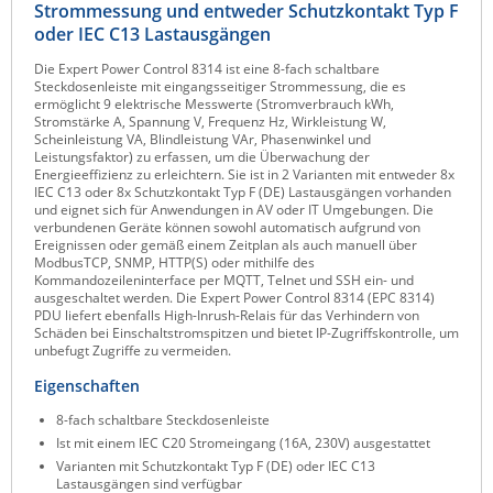
Strommessung und entweder Schutzkontakt Typ F
Raritan
oder IEC C13 Lastausgängen
Riello UPS
Die Expert Power Control 8314 ist eine 8-fach schaltbare
Steckdosenleiste mit eingangsseitiger Strommessung, die es
Server Technology
ermöglicht 9 elektrische Messwerte (Stromverbrauch kWh,
Stromstärke A, Spannung V, Frequenz Hz, Wirkleistung W,
Siretta
Scheinleistung VA, Blindleistung VAr, Phasenwinkel und
Leistungsfaktor) zu erfassen, um die Überwachung der
SIRIO Antenne
Energieeffizienz zu erleichtern. Sie ist in 2 Varianten mit entweder 8x
IEC C13 oder 8x Schutzkontakt Typ F (DE) Lastausgängen vorhanden
Sunbird
und eignet sich für Anwendungen in AV oder IT Umgebungen. Die
verbundenen Geräte können sowohl automatisch aufgrund von
Tactical Software
Ereignissen oder gemäß einem Zeitplan als auch manuell über
ModbusTCP, SNMP, HTTP(S) oder mithilfe des
TEKTELIC
Kommandozeileninterface per MQTT, Telnet und SSH ein- und
ausgeschaltet werden. Die Expert Power Control 8314 (EPC 8314)
Teltonika
PDU liefert ebenfalls High-Inrush-Relais für das Verhindern von
Schäden bei Einschaltstromspitzen und bietet IP-Zugriffskontrolle, um
Unwired Networks
unbefugt Zugriffe zu vermeiden.
Vision
Eigenschaften
WATTECO
8-fach schaltbare Steckdosenleiste
Ist mit einem IEC C20 Stromeingang (16A, 230V) ausgestattet
Westermo
Varianten mit Schutzkontakt Typ F (DE) oder IEC C13
Yuasa
Lastausgängen sind verfügbar