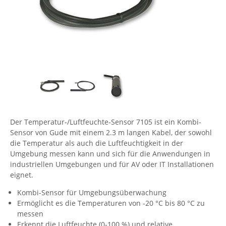
Comet System
Energiemessung
Energieverteilung
IP, WLAN & GSM Sensorik
IoT - Internet of Things
CompleTech
IPC, Industrielle Netzwerktechnik & WLAN
Contemporary Controls
Datenlogger
Remote I/O
Industrielle Netzwerktechnik / Kommunikation
Industrielle Computer
Sonstige
Digi
Eaton
Wi-Fi - WLAN - Wireless
Serverräume
RMA / Rücksendung / Support
Elsys
IT Netzwerktechnik / Kommunikation
Enginko - mcf88
Der Temperatur-/Luftfeuchte-Sensor 7105 ist ein Kombi-
Fokus Technologies
Sensor von Gude mit einem 2.3 m langen Kabel, der sowohl
Gefen
die Temperatur als auch die Luftfeuchtigkeit in der
Umgebung messen kann und sich für die Anwendungen in
Gude
industriellen Umgebungen und für AV oder IT Installationen
Guntermann & Drunck
eignet.
High Sec Labs
Kombi-Sensor für Umgebungsüberwachung
Ermöglicht es die Temperaturen von -20 °C bis 80 °C zu
HW group
messen
Icron
Erkennt die Luftfeuchte (0-100 %) und relative