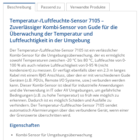
Raritan
Beschreibung
Passend zu
Verwandte Produkte
Riello UPS
Temperatur-/Luftfeuchte-Sensor 7105 –
Zuverlässiger Kombi-Sensor von Gude für die
Server Technology
Überwachung der Temperatur und
Siretta
Luftfeuchtigkeit in der Umgebung
SIRIO Antenne
Der Temperatur-/Luftfeuchte-Sensor 7105 ist ein verlässlicher
Kombi-Sensor für die Umgebungsüberwachung, der es ermöglicht
Sunbird
sowohl Temperaturen zwischen -20 °C bis 80 °C, Luftfeuchte von 0-
100 % als auch relative Luftfeuchtigkeit von 0-95 % (nicht
Tactical Software
kondensiert) zu messen. Er verfügt ebenfalls über ein 2.3 m langes
Kabel mit einem RJ45 Anschluss, über den er mit verschiedenen Gude
TEKTELIC
Geräten (z.B. PDUs, Remote I/O Systeme, usw.) verbunden werden
kann. Dieser Kombi-Sensor ist ideal für industrielle Anwendungen
Teltonika
und die Verwendung in IT oder AV Umgebungen, um gefährliche
Bedingungen (z.B. zu hohe Temperatur) so früh wie möglich zu
Unwired Networks
erkennen. Dadurch ist es möglich Schäden und Ausfälle zu
verhindern. Der Temperatur-/Luftfeuchte-Sensor 7105 sendet
Vision
automatisch Alarmierungen über das verbundene Gerät, wenn einer
der Grenzwerte überschritten wird.
WATTECO
Eigenschaften
Westermo
Kombi-Sensor für Umgebungsüberwachung
Yuasa