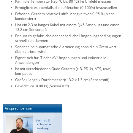
Kann die Temperatur (-20 °C bis 80 °C) im Umfeld messen
ZPE Systems
Ermöglicht es ebenfalls die Luftfeuchte (0-100%) festzustellen
Erfasst außerdem relative Luftfeuchtigkeit von 0-95 % (nicht
kondensiert)
Hat ein 2.3 m langes Kabel mit einem RJ45 Anschluss und einen
News zu unseren Herstellern
13.2 cm Sensorstift
Erlaubt es gefährliche oder schädliche Umgebungsbedingungen
schnell zu erkennen
Sendet eine automatische Alarmierung sobald ein Grenzwert
überschritten wird
Eignet sich für IT oder AV Umgebungen und industrielle
Anwendungen
Ist mit verschiedenen Gude Geräten (z.B. PDUs, ATS, usw.)
kompatibel
Größe (Länge x Durchmesser): 13.2 x 1.5 cm (Sensorstift)
Gewicht: ca. 0.08 kg (Sensorstift)
Ansprechperson
Vertrieb &
technische
Beratung