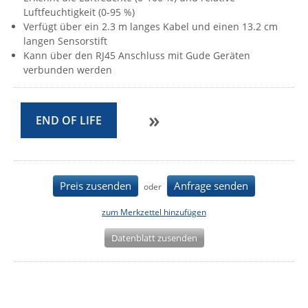
Luftfeuchtigkeit (0-95 %)
IEC Lock
Verfügt über ein 2.3 m langes Kabel und einen 13.2 cm
Ihse
langen Sensorstift
Kann über den RJ45 Anschluss mit Gude Geräten
Kerlink
verbunden werden
Kramer Electronics
KVM TEC
»
END OF LIFE
Legrand
LigoWave
Milesight
Preis zusenden
Anfrage senden
oder
Moxa
zum Merkzettel hinzufügen
Netio
Panorama Antennas
Datenblatt zusenden
PatchSee
Power Kingdom
Poynting