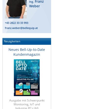
Franz
Ing.
Weber
+43 2822 33 33 993
franz.weber@bellequip.at
Neuigkeiten
Neues Bell-Up-to-Date
Kundenmagazin
Ausgabe mit Schwerpunkt
Monitoring, IoT und
Industrie PCs (AI)