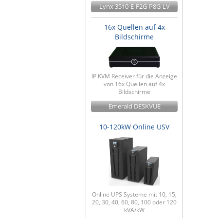
Lynx 3510-E-F2G-P8G-LV
16x Quellen auf 4x
Bildschirme
IP KVM Receiver für die Anzeige
von 16x Quellen auf 4x
Bildschirme
Emerald DESKVUE
10-120kW Online USV
Online UPS Systeme mit 10, 15,
20, 30, 40, 60, 80, 100 oder 120
kVA/kW