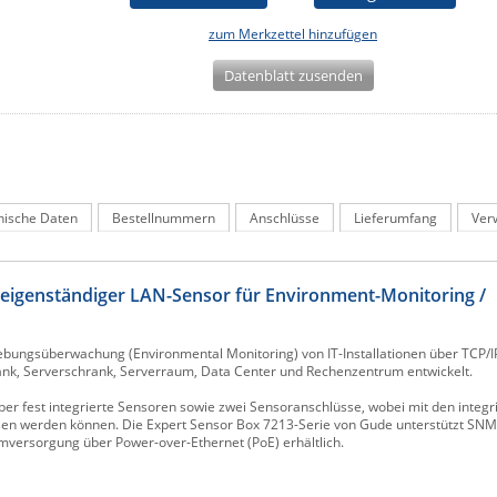
zum Merkzettel hinzufügen
Datenblatt zusenden
nische Daten
Bestellnummern
Anschlüsse
Lieferumfang
Ver
n eigenständiger LAN-Sensor für Environment-Monitoring /
bungsüberwachung (Environmental Monitoring) von IT-Installationen über TCP/I
ank, Serverschrank, Serverraum, Data Center und Rechenzentrum entwickelt.
ber fest integrierte Sensoren sowie zwei Sensoranschlüsse, wobei mit den integr
en werden können. Die Expert Sensor Box 7213-Serie von Gude unterstützt SNMPv
omversorgung über Power-over-Ethernet (PoE) erhältlich.