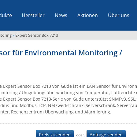
dukte
Hersteller
News
Aktionen
Über uns
toring
»
Expert Sensor Box 7213
or für Environmental Monitoring /
e Expert Sensor Box 7213 von Gude ist ein LAN Sensor für Environ
nitoring / Umgebungsüberwachung von Temperatur, Luftfeuchte 
e Expert Sensor Box 7213-Serie von Gude unterstützt SNMPv3, SSL, I
dius und Modbus TCP. Netzwerkschrank, Serverschrank, Serverra
nter, Rechenzentrum Überwachung und Alarmierung.
Preis zusenden
Anfrage senden
oder