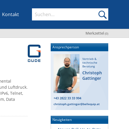
Kontakt
Merkzettel
(
0
)
Ansprechperson
Vertrieb &
technische
Beratung
Christoph
Gattinger
mental
und Luftdruck.
Pv6, Telnet,
+43 2822 33 33 994
um, Data
christoph.gattinger@bellequip.at
Neuigkeiten