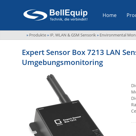
Home
Pro
»
Produkte
»
IP, WLAN & GSM Sensorik
»
Environmental Moni
Expert Sensor Box 7213 LAN Sens
Umgebungsmonitoring
Di
Mo
Di
Ra
Ce