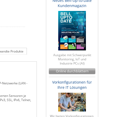
Neues Bell-Up-to-Date
Kundenmagazin
wandte Produkte
Ausgabe mit Schwerpunkt
Monitoring, IoT und
Industrie PCs (AI)
Online durchblättern
Vorkonfigurationen für
P-Netzwerke (LAN -
Ihre IT Lösungen
ierten Sensoren je
3, SSL, IPv6, Telnet,
Wir bieten Vorkonfigurationen,