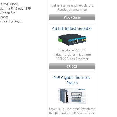
HD DVI IP KVM
Kleine, starke und flexible LTE
der mit RJ45 oder SFP
Rundstrahlantennen
lüssen für
ndante
PUCK Serie
nübertragungen
4G LTE Industrierouter
Entry-Level 4G LTE
Industrierouter mit einem
10/100 Mbps Ethernet
ICR-2031
PoE-Gigabit Industrie
Switch
Layer 3 PoE Industrie Switch mit
8x RJ45 und 2x SFP Anschlüssen