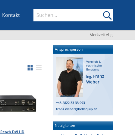
Kontakt
Merkzettel
(
0
)
Ansprechperson
Vertrieb &
technische
Beratung
Franz
Ing.
Weber
+43 2822 33 33 993
franz.weber@bellequip.at
Neuigkeiten
 Reach DVI HD