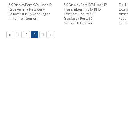
5K DisplayPort KVM über IP
5K DisplayPort KVM über IP
Full 
Receiver mit Netzwerk-
Transmitter mit 1x RJ45
Exten
Failover für Anwendungen
Ethernet und 2x SFP
Ansch
in Kontrollräumen
Glasfaser Ports für
redu
Netzwerk-Failover
Date
«
1
2
3
4
»