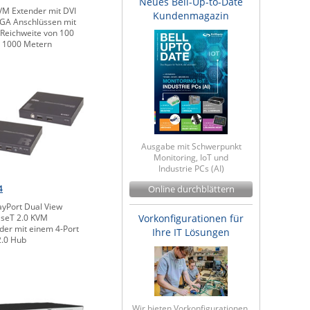
Neues Bell-Up-to-Date
M Extender mit DVI
Kundenmagazin
GA Anschlüssen mit
 Reichweite von 100
u 1000 Metern
Ausgabe mit Schwerpunkt
Monitoring, IoT und
Industrie PCs (AI)
4
Online durchblättern
ayPort Dual View
seT 2.0 KVM
Vorkonfigurationen für
der mit einem 4-Port
Ihre IT Lösungen
.0 Hub
Wir bieten Vorkonfigurationen,