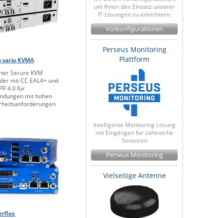
um Ihnen den Einsatz unserer
IT-Lösungen zu erleichtern.
Vorkonfigurationen
Perseus Monitoring
Plattform
 vario KVMA
erter Secure KVM
der mit CC EAL4+ und
PP 4.0 für
ndungen mit hohen
rheitsanforderungen
Intelligente Monitoring Lösung
mit Eingängen für zahlreiche
Sensoren
Perseus Monitoring
Vielseitige Antenne
rflex