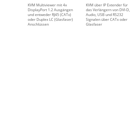
KVM Multiviewer mit 4x
KVM über IP Extender für
DisplayPort 1.2 Ausgängen
das Verlängern von DVI-D,
und entweder RJ45 (CATx)
Audio, USB und RS232
oder Duplex LC (Glasfaser)
Signalen über CATx oder
Anschlüssen
Glasfaser