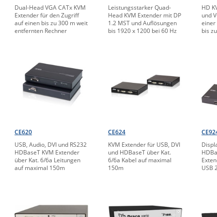
Dual-Head VGA CATx KVM
Leistungsstarker Quad-
HD KV
Extender für den Zugriff
Head KVM Extender mit DP
und V
auf einen bis zu 300 m weit
1.2 MST und Auflösungen
einer
entfernten Rechner
bis 1920 x 1200 bei 60 Hz
bis z
CE620
CE624
CE92
USB, Audio, DVI und RS232
KVM Extender für USB, DVI
Displ
HDBaseT KVM Extender
und HDBaseT über Kat.
HDBa
über Kat. 6/6a Leitungen
6/6a Kabel auf maximal
Exten
auf maximal 150m
150m
USB 2