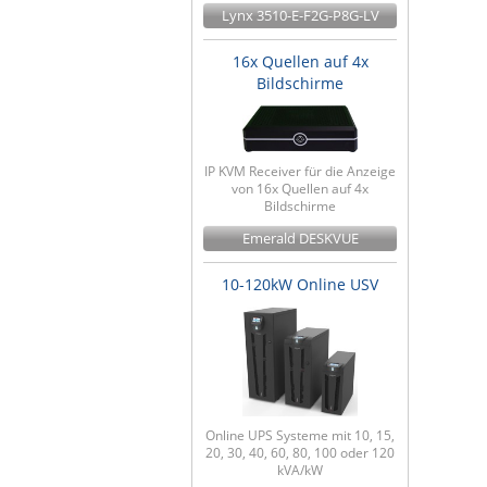
Lynx 3510-E-F2G-P8G-LV
16x Quellen auf 4x
Bildschirme
IP KVM Receiver für die Anzeige
von 16x Quellen auf 4x
Bildschirme
Emerald DESKVUE
10-120kW Online USV
Online UPS Systeme mit 10, 15,
20, 30, 40, 60, 80, 100 oder 120
kVA/kW