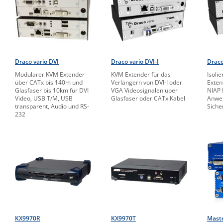
Draco vario DVI
Draco vario DVI-I
Draco
Modularer KVM Extender
KVM Extender für das
Isoli
über CATx bis 140m und
Verlängern von DVI-I oder
Exten
Glasfaser bis 10km für DVI
VGA Videosignalen über
NIAP 
Video, USB T/M, USB
Glasfaser oder CATx Kabel
Anwe
transparent, Audio und RS-
Siche
232
KX9970R
KX9970T
Maste