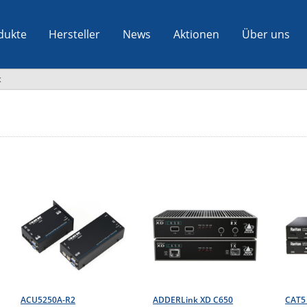
dukte
Hersteller
News
Aktionen
Über uns
x
ACU5250A-R2
ADDERLink XD C650
CAT5