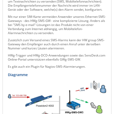
um Textnachrichten zu versenden (SMS, Mobiltelefonnachrichten).
Die Empfängertelefonnummer der Nachricht wird immer im LAN-
Raritan
Gerät oder der Software, welche(s) den Alarm sendet, konfiguriert.
Riello UPS
Mit nur einer SIM-Karte vermeiden Anwender unseres Ethernet-SMS-
Gateways - des HWg-SMS-GW - eine komplizierte Lösung. Anders als
Server Technology
bei "SMS by e-mail"-Lösungen ist das Produkt nicht von einer
Verbindung zum Internet abhängig, um Mobiltelefon-
Siretta
Alarmnachrichten zu versenden.
SIRIO Antenne
Zusätzlich zum Versand eines SMS-Alarms kann der HW group SMS-
Gateway den Empfänger auch durch einen Anruf unter derselben
Sunbird
Nummer und kurzes Läuten alarmieren.
Tactical Software
HWg-Trigger und HWg-DCD-Anwendungen sowie das SensDesk.com
Online-Portal unterstützen ebenfalls GWg-SMS-GW.
TEKTELIC
Es gibt auch ein Plugin für Nagios-SMS-Alarmierungen.
Teltonika
Diagramme
Unwired Networks
Vision
WATTECO
Westermo
Yuasa