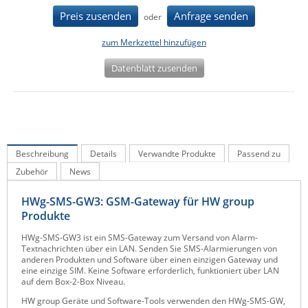
IEC Lock
Preis zusenden
Anfrage senden
oder
Ihse
zum Merkzettel hinzufügen
Kerlink
Datenblatt zusenden
Kramer Electronics
KVM TEC
Legrand
LigoWave
Beschreibung
Details
Verwandte Produkte
Passend zu
Milesight
Zubehör
News
Moxa
HWg-SMS-GW3: GSM-Gateway für HW group
Netio
Produkte
Panorama Antennas
HWg-SMS-GW3 ist ein SMS-Gateway zum Versand von Alarm-
Textnachrichten über ein LAN. Senden Sie SMS-Alarmierungen von
PatchSee
anderen Produkten und Software über einen einzigen Gateway und
eine einzige SIM. Keine Software erforderlich, funktioniert über LAN
Power Kingdom
auf dem Box-2-Box Niveau.
HW group Geräte und Software-Tools verwenden den HWg-SMS-GW,
Poynting