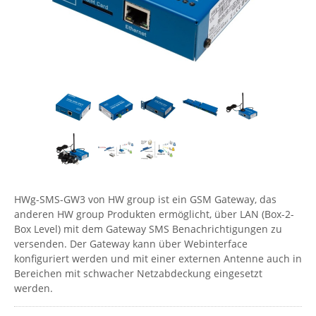
Comet System
Energiemessung
Energieverteilung
IP, WLAN & GSM Sensorik
IoT - Internet of Things
CompleTech
IPC, Industrielle Netzwerktechnik & WLAN
Contemporary Controls
Datenlogger
Remote I/O
Industrielle Netzwerktechnik / Kommunikation
Industrielle Computer
Sonstige
Digi
Eaton
Wi-Fi - WLAN - Wireless
Serverräume
RMA / Rücksendung / Support
Elsys
IT Netzwerktechnik / Kommunikation
Enginko - mcf88
Fokus Technologies
Gefen
HWg-SMS-GW3 von HW group ist ein GSM Gateway, das
anderen HW group Produkten ermöglicht, über LAN (Box-2-
Gude
Box Level) mit dem Gateway SMS Benachrichtigungen zu
Guntermann & Drunck
versenden. Der Gateway kann über Webinterface
konfiguriert werden und mit einer externen Antenne auch in
High Sec Labs
Bereichen mit schwacher Netzabdeckung eingesetzt
HW group
werden.
Icron