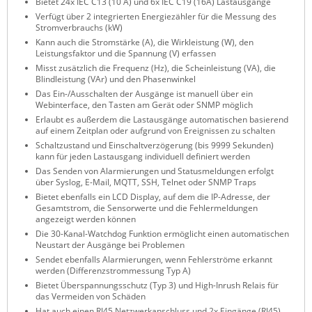
Bietet 24x IEC C13 (10 A) und 6x IEC C19 (16A) Lastausgänge
ZPE Systems
Verfügt über 2 integrierten Energiezähler für die Messung des
Stromverbrauchs (kW)
Kann auch die Stromstärke (A), die Wirkleistung (W), den
Leistungsfaktor und die Spannung (V) erfassen
News zu unseren Herstellern
Misst zusätzlich die Frequenz (Hz), die Scheinleistung (VA), die
Blindleistung (VAr) und den Phasenwinkel
Das Ein-/Ausschalten der Ausgänge ist manuell über ein
Webinterface, den Tasten am Gerät oder SNMP möglich
Erlaubt es außerdem die Lastausgänge automatischen basierend
auf einem Zeitplan oder aufgrund von Ereignissen zu schalten
Schaltzustand und Einschaltverzögerung (bis 9999 Sekunden)
kann für jeden Lastausgang individuell definiert werden
Das Senden von Alarmierungen und Statusmeldungen erfolgt
über Syslog, E-Mail, MQTT, SSH, Telnet oder SNMP Traps
Bietet ebenfalls ein LCD Display, auf dem die IP-Adresse, der
Gesamtstrom, die Sensorwerte und die Fehlermeldungen
angezeigt werden können
Die 30-Kanal-Watchdog Funktion ermöglicht einen automatischen
Neustart der Ausgänge bei Problemen
Sendet ebenfalls Alarmierungen, wenn Fehlerströme erkannt
werden (Differenzstrommessung Typ A)
Bietet Überspannungsschutz (Typ 3) und High-Inrush Relais für
das Vermeiden von Schäden
Hat auch einen RJ45 Netzwerkanschluss und 2x Eingänge (RJ45)