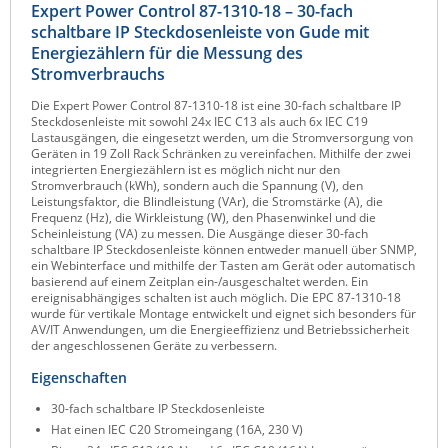
Expert Power Control 87-1310-18 – 30-fach
Raritan
schaltbare IP Steckdosenleiste von Gude mit
Energiezählern für die Messung des
Riello UPS
Stromverbrauchs
Server Technology
Die Expert Power Control 87-1310-18 ist eine 30-fach schaltbare IP
Siretta
Steckdosenleiste mit sowohl 24x IEC C13 als auch 6x IEC C19
Lastausgängen, die eingesetzt werden, um die Stromversorgung von
SIRIO Antenne
Geräten in 19 Zoll Rack Schränken zu vereinfachen. Mithilfe der zwei
integrierten Energiezählern ist es möglich nicht nur den
Sunbird
Stromverbrauch (kWh), sondern auch die Spannung (V), den
Leistungsfaktor, die Blindleistung (VAr), die Stromstärke (A), die
Tactical Software
Frequenz (Hz), die Wirkleistung (W), den Phasenwinkel und die
Scheinleistung (VA) zu messen. Die Ausgänge dieser 30-fach
TEKTELIC
schaltbare IP Steckdosenleiste können entweder manuell über SNMP,
ein Webinterface und mithilfe der Tasten am Gerät oder automatisch
Teltonika
basierend auf einem Zeitplan ein-/ausgeschaltet werden. Ein
ereignisabhängiges schalten ist auch möglich. Die EPC 87-1310-18
Unwired Networks
wurde für vertikale Montage entwickelt und eignet sich besonders für
AV/IT Anwendungen, um die Energieeffizienz und Betriebssicherheit
Vision
der angeschlossenen Geräte zu verbessern.
WATTECO
Eigenschaften
Westermo
30-fach schaltbare IP Steckdosenleiste
Hat einen IEC C20 Stromeingang (16A, 230 V)
Yuasa