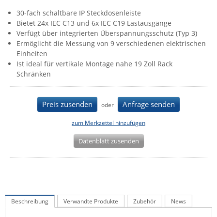
IEC Lock
30-fach schaltbare IP Steckdosenleiste
Bietet 24x IEC C13 und 6x IEC C19 Lastausgänge
Ihse
Verfügt über integrierten Überspannungsschutz (Typ 3)
Kerlink
Ermöglicht die Messung von 9 verschiedenen elektrischen
Einheiten
Kramer Electronics
Ist ideal für vertikale Montage nahe 19 Zoll Rack
KVM TEC
Schränken
Legrand
LigoWave
Preis zusenden
Anfrage senden
oder
Milesight
zum Merkzettel hinzufügen
Moxa
Datenblatt zusenden
Netio
Panorama Antennas
PatchSee
Power Kingdom
Beschreibung
Verwandte Produkte
Zubehör
News
Poynting