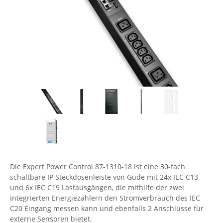
Comet System
Energiemessung
Energieverteilung
IP, WLAN & GSM Sensorik
IoT - Internet of Things
CompleTech
IPC, Industrielle Netzwerktechnik & WLAN
Contemporary Controls
Datenlogger
Remote I/O
Industrielle Netzwerktechnik / Kommunikation
Industrielle Computer
Sonstige
Digi
Eaton
Wi-Fi - WLAN - Wireless
Serverräume
RMA / Rücksendung / Support
Elsys
IT Netzwerktechnik / Kommunikation
Enginko - mcf88
Fokus Technologies
Gefen
Gude
Die Expert Power Control 87-1310-18 ist eine 30-fach
Guntermann & Drunck
schaltbare IP Steckdosenleiste von Gude mit 24x IEC C13
High Sec Labs
und 6x IEC C19 Lastausgängen, die mithilfe der zwei
integrierten Energiezählern den Stromverbrauch des IEC
HW group
C20 Eingang messen kann und ebenfalls 2 Anschlüsse für
Icron
externe Sensoren bietet.