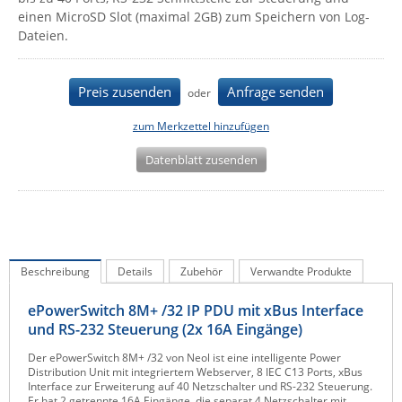
einen MicroSD Slot (maximal 2GB) zum Speichern von Log-
IEC Lock
Dateien.
Ihse
Kerlink
Preis zusenden
Anfrage senden
oder
Kramer Electronics
zum Merkzettel hinzufügen
KVM TEC
Datenblatt zusenden
Legrand
LigoWave
Milesight
Moxa
Beschreibung
Details
Zubehör
Verwandte Produkte
Netio
Panorama Antennas
ePowerSwitch 8M+ /32 IP PDU mit xBus Interface
und RS-232 Steuerung (2x 16A Eingänge)
PatchSee
Der ePowerSwitch 8M+ /32 von Neol ist eine intelligente Power
Power Kingdom
Distribution Unit mit integriertem Webserver, 8 IEC C13 Ports, xBus
Interface zur Erweiterung auf 40 Netzschalter und RS-232 Steuerung.
Poynting
Er hat 2 getrennte 16A Eingänge, die separat 4 Netzschalter mit