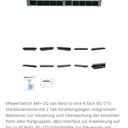
Comet System
Energiemessung
Energieverteilung
IP, WLAN & GSM Sensorik
IoT - Internet of Things
CompleTech
IPC, Industrielle Netzwerktechnik & WLAN
Contemporary Controls
Datenlogger
Remote I/O
Industrielle Netzwerktechnik / Kommunikation
Industrielle Computer
Sonstige
Digi
Eaton
Wi-Fi - WLAN - Wireless
Serverräume
RMA / Rücksendung / Support
Elsys
IT Netzwerktechnik / Kommunikation
Enginko - mcf88
Fokus Technologies
Gefen
Gude
Guntermann & Drunck
ePowerSwitch 8M+ /32 von Neol ist eine 8-fach IEC C13
High Sec Labs
Steckdosenleiste mit 2 16A Stromeingängen, integriertem
Webserver zur Steuerung und Überwachung der einzelnen
HW group
Ports oder Portgruppen, xBus Interface zur Erweiterung auf
Icron
bis zu 40 Ports, RS-232 Schnittstelle zur Steuerung und