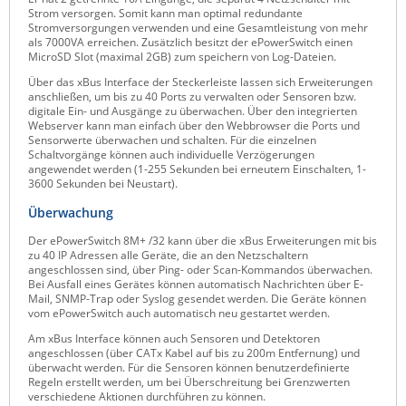
Strom versorgen. Somit kann man optimal redundante
Raritan
Stromversorgungen verwenden und eine Gesamtleistung von mehr
als 7000VA erreichen. Zusätzlich besitzt der ePowerSwitch einen
Riello UPS
MicroSD Slot (maximal 2GB) zum speichern von Log-Dateien.
Server Technology
Über das xBus Interface der Steckerleiste lassen sich Erweiterungen
anschließen, um bis zu 40 Ports zu verwalten oder Sensoren bzw.
Siretta
digitale Ein- und Ausgänge zu überwachen. Über den integrierten
Webserver kann man einfach über den Webbrowser die Ports und
SIRIO Antenne
Sensorwerte überwachen und schalten. Für die einzelnen
Schaltvorgänge können auch individuelle Verzögerungen
Sunbird
angewendet werden (1-255 Sekunden bei erneutem Einschalten, 1-
3600 Sekunden bei Neustart).
Tactical Software
Überwachung
TEKTELIC
Der ePowerSwitch 8M+ /32 kann über die xBus Erweiterungen mit bis
Teltonika
zu 40 IP Adressen alle Geräte, die an den Netzschaltern
angeschlossen sind, über Ping- oder Scan-Kommandos überwachen.
Unwired Networks
Bei Ausfall eines Gerätes können automatisch Nachrichten über E-
Mail, SNMP-Trap oder Syslog gesendet werden. Die Geräte können
Vision
vom ePowerSwitch auch automatisch neu gestartet werden.
WATTECO
Am xBus Interface können auch Sensoren und Detektoren
angeschlossen (über CATx Kabel auf bis zu 200m Entfernung) und
Westermo
überwacht werden. Für die Sensoren können benutzerdefinierte
Regeln erstellt werden, um bei Überschreitung bei Grenzwerten
Yuasa
verschiedene Aktionen durchführen zu können.