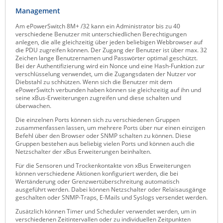
Management
ZPE Systems
Am ePowerSwitch 8M+ /32 kann ein Administrator bis zu 40
verschiedene Benutzer mit unterschiedlichen Berechtigungen
anlegen, die alle gleichzeitig über jeden beliebigen Webbrowser auf
News zu unseren Herstellern
die PDU zugreifen können. Der Zugang der Benutzer ist über max. 32
Zeichen lange Benutzernamen und Passwörter optimal geschützt.
Bei der Authentifizierung wird ein Nonce und eine Hash-Funktion zur
verschlüsselung verwendet, um die Zugangsdaten der Nutzer vor
Diebstahl zu schhützen. Wenn sich die Benutzer mit dem
ePowerSwitch verbunden haben können sie gleichzeitig auf ihn und
seine xBus-Erweiterungen zugreifen und diese schalten und
überwachen.
Die einzelnen Ports können sich zu verschiedenen Gruppen
zusammenfassen lassen, um mehrere Ports über nur einen einzigen
Befehl über den Browser oder SNMP schalten zu können. Diese
Gruppen bestehen aus beliebig vielen Ports und können auch die
Netzschalter der xBus Erweiterungen beinhalten.
Für die Sensoren und Trockenkontakte von xBus Erweiterungen
können verschiedene Aktionen konfiguriert werden, die bei
Wertänderung oder Grenzwertüberschreitung automatisch
ausgeführt werden. Dabei können Netzschalter oder Relaisausgänge
geschalten oder SNMP-Traps, E-Mails und Syslogs versendet werden.
Zusätzlich können Timer und Scheduler verwendet werden, um in
verschiedenen Zeitintervallen oder zu individuellen Zeitpunkten