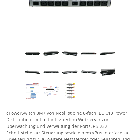
Comet System
Energiemessung
Energieverteilung
IP, WLAN & GSM Sensorik
IoT - Internet of Things
CompleTech
IPC, Industrielle Netzwerktechnik & WLAN
Contemporary Controls
Datenlogger
Remote I/O
Industrielle Netzwerktechnik / Kommunikation
Industrielle Computer
Sonstige
Digi
Eaton
Wi-Fi - WLAN - Wireless
Serverräume
RMA / Rücksendung / Support
Elsys
IT Netzwerktechnik / Kommunikation
Enginko - mcf88
Fokus Technologies
Gefen
Gude
Guntermann & Drunck
ePowerSwitch 8M+ von Neol ist eine 8-fach IEC C13 Power
High Sec Labs
Distribution Unit mit integriertem Webserver zur
Überwachung und Verwaltung der Ports, RS-232
HW group
Schnittstelle zur Steuerung sowie einem xBus Interface zu
Icron
Erweiterung für 36 weitere Netzstecker oder Sensoren und