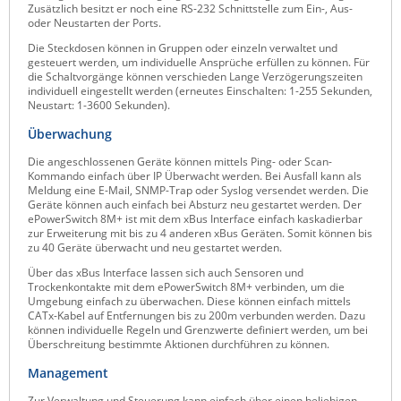
Zusätzlich besitzt er noch eine RS-232 Schnittstelle zum Ein-, Aus-
Raritan
oder Neustarten der Ports.
Die Steckdosen können in Gruppen oder einzeln verwaltet und
Riello UPS
gesteuert werden, um individuelle Ansprüche erfüllen zu können. Für
die Schaltvorgänge können verschieden Lange Verzögerungszeiten
Server Technology
individuell eingestellt werden (erneutes Einschalten: 1-255 Sekunden,
Neustart: 1-3600 Sekunden).
Siretta
Überwachung
SIRIO Antenne
Die angeschlossenen Geräte können mittels Ping- oder Scan-
Sunbird
Kommando einfach über IP Überwacht werden. Bei Ausfall kann als
Meldung eine E-Mail, SNMP-Trap oder Syslog versendet werden. Die
Tactical Software
Geräte können auch einfach bei Absturz neu gestartet werden. Der
ePowerSwitch 8M+ ist mit dem xBus Interface einfach kaskadierbar
TEKTELIC
zur Erweiterung mit bis zu 4 anderen xBus Geräten. Somit können bis
zu 40 Geräte überwacht und neu gestartet werden.
Teltonika
Über das xBus Interface lassen sich auch Sensoren und
Unwired Networks
Trockenkontakte mit dem ePowerSwitch 8M+ verbinden, um die
Umgebung einfach zu überwachen. Diese können einfach mittels
Vision
CATx-Kabel auf Entfernungen bis zu 200m verbunden werden. Dazu
können individuelle Regeln und Grenzwerte definiert werden, um bei
WATTECO
Überschreitung bestimmte Aktionen durchführen zu können.
Westermo
Management
Yuasa
Zur Verwaltung und Steuerung kann einfach über einen beliebigen