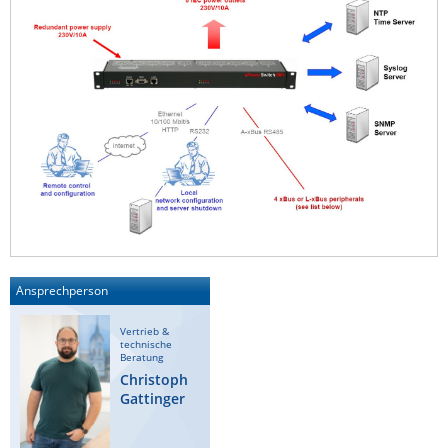
Ansprechperson
Vertrieb &
technische
Beratung
Christoph
Gattinger