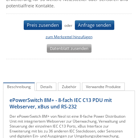
potentialfreie Kontakte.
IEC Lock
Ihse
Preis zusenden
Anfrage senden
oder
Kerlink
Kramer Electronics
zum Merkzettel hinzufügen
KVM TEC
Datenblatt zusenden
Legrand
LigoWave
Milesight
Moxa
Beschreibung
Details
Zubehör
Verwandte Produkte
Netio
ePowerSwitch 8M+ - 8-fach IEC C13 PDU mit
Panorama Antennas
Webserver, xBus und RS-232
PatchSee
Der ePowerSwitch 8M+ von Neol ist eine 8-fache Power Distribution
Unit mit integriertem Webserver zur Überwachung, Verwaltung und
Power Kingdom
Steuerung der einzelnen IEC C13 Ports, xBus Interface zur
Erweiterung mit bis zu 36 anderen IEC Steckdosen, oder Sensoren
Poynting
und digitalen Ein- und Ausgängen zur Umgebungsüberwachung.