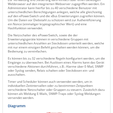
Webbrowser auf den integrierten Webserver zugegriffen werden. Ein
ZPE Systems
Administrator kann hierfür bis zu 40 verschiedene Benutzer mit
unterschiedlichen Berechtigungen anlegen, welche alle gleichzeitig
auf den ePowerSwitch und die xBus Erweiterungen zugreifen können.
Um die Daten vor Diebstahl zu schützen wird zur Authentifizierung
ein Nonce (einmaliger kryptographischer Wert) und eine
News zu unseren Herstellern
Hashfunktion verwendet.
Die Netzschalter des ePowerSwitch, sowie die der
Erweiterungsgeräte können in verschiedene Gruppen mit
unterschiedlichen Anzahlen an Steckdosen unterteilt werden, welche
mit nur einem einzigen Befehl geschalten werden können, um die
Bedienung zu vereinfachen.
Es können bis zu 32 verschiedene Regeln konfiguriert werden, um die
Eingänge zu überwachen. Bei Auslösen eines Alarms kann das Gerät
verschiedene Aktionen durchführen, z.B.: Alarme über E-Mail, SNMP
oder Syslog senden, Relais schalten oder Steckdosen ein- und
ausschalten.
Timer und Scheduler können auch verwendet werden, um in
individuellen Zeitintervallen oder zu bestimmten Zeitpunkten
verschiedene Netzschalter oder Gruppen zu steuern. Zusätzlich dazu
können als Meldung E-Mails, SNMP-Traps oder Syslog-Meldungen
versendet werden.
Diagramm