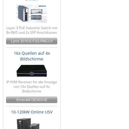
Layer 3 PoE Industrie Switch mit
8x RJ45 und 2x SFP Anschlüssen
Lynx 3510-E-F2G-P8G-LV
16x Quellen auf 4x
Bildschirme
IP KVM Receiver für die Anzeige
von 16x Quellen auf 4x
Bildschirme
Emerald DESKVUE
10-120kW Online USV