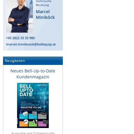
technische
Beratung
Raritan
Marcel
Riello UPS
Miniböck
Server Technology
Siretta
+43 2822 33 33 980
marcel.miniboeck@bellequip.at
SIRIO Antenne
Sunbird
Neuigkeiten
Tactical Software
Neues Bell-Up-to-Date
TEKTELIC
Kundenmagazin
Teltonika
Unwired Networks
Vision
WATTECO
Westermo
Yuasa
Ausgabe mit Schwerpunkt