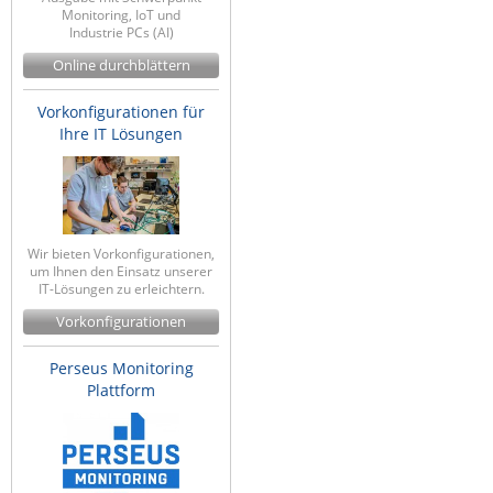
Monitoring, IoT und
ZPE Systems
Industrie PCs (AI)
Online durchblättern
News zu unseren Herstellern
Vorkonfigurationen für
Ihre IT Lösungen
Wir bieten Vorkonfigurationen,
um Ihnen den Einsatz unserer
IT-Lösungen zu erleichtern.
Vorkonfigurationen
Perseus Monitoring
Plattform