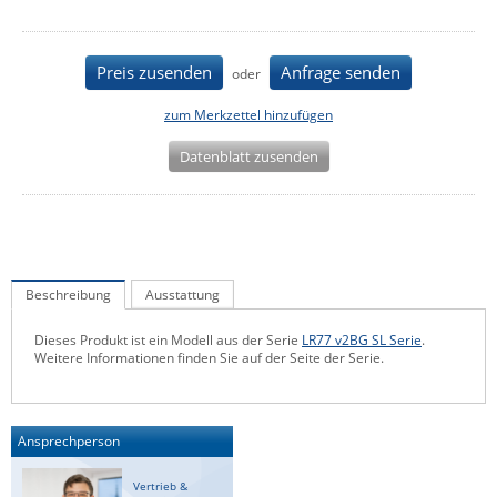
IEC Lock
Ihse
Preis zusenden
Anfrage senden
oder
Kerlink
zum Merkzettel hinzufügen
Kramer Electronics
Datenblatt zusenden
KVM TEC
Legrand
LigoWave
Milesight
Beschreibung
Ausstattung
Moxa
Dieses Produkt ist ein Modell aus der Serie
LR77 v2BG SL Serie
.
Netio
Weitere Informationen finden Sie auf der Seite der Serie.
Panorama Antennas
PatchSee
Ansprechperson
Power Kingdom
Poynting
Vertrieb &