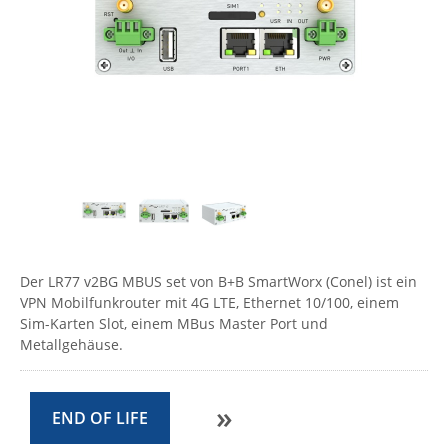
Comet System
Energiemessung
Energieverteilung
IP, WLAN & GSM Sensorik
IoT - Internet of Things
CompleTech
IPC, Industrielle Netzwerktechnik & WLAN
Contemporary Controls
Datenlogger
Remote I/O
Industrielle Netzwerktechnik / Kommunikation
Industrielle Computer
Sonstige
Digi
Eaton
Wi-Fi - WLAN - Wireless
Serverräume
RMA / Rücksendung / Support
Elsys
IT Netzwerktechnik / Kommunikation
Enginko - mcf88
Fokus Technologies
Gefen
Der LR77 v2BG MBUS set von B+B SmartWorx (Conel) ist ein
VPN Mobilfunkrouter mit 4G LTE, Ethernet 10/100, einem
Gude
Sim-Karten Slot, einem MBus Master Port und
Guntermann & Drunck
Metallgehäuse.
High Sec Labs
HW group
»
END OF LIFE
Icron