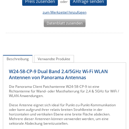
Preis zusenden
Anfrage senden
oder
IEC Lock
zum Merkzettel hinzufügen
Ihse
Datenblatt zusenden
Kerlink
Kramer Electronics
KVM TEC
Legrand
Beschreibung
Verwandte Produkte
LigoWave
Milesight
W24-58-CP-9 Dual Band 2.4/5GHz Wi-Fi WLAN
Antennen von Panorama Antennas
Moxa
Die Panorama Client Patchantenne W24-58-CP-9 ist eine
Netio
Richtantenne für Wand- oder Masthalterung für 2,4 & 5GHz für WiFi /
WLAN Anwendungen.
Panorama Antennas
Diese Antenne eignet sich ideal für Punkt-zu-Punkt-Kommunikation
PatchSee
oder kann aufgrund ihrer relativ breiten Strahlbreite in der
horizontalen und vertikalen Ebene eine breite Fläche abdecken.
Power Kingdom
Mehrere dieser Antennen können verwendet werden, um eine
sektorale Abdeckung bereitzustellen.
Poynting