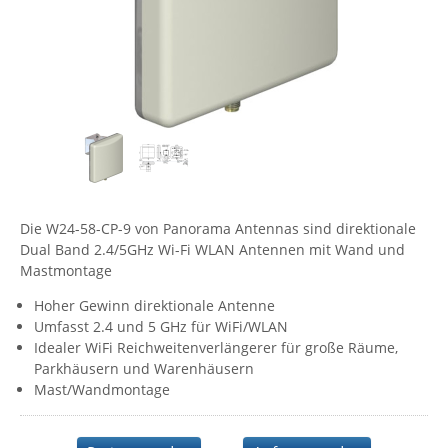
Comet System
Energiemessung
Energieverteilung
IP, WLAN & GSM Sensorik
IoT - Internet of Things
CompleTech
IPC, Industrielle Netzwerktechnik & WLAN
Contemporary Controls
Datenlogger
Remote I/O
Industrielle Netzwerktechnik / Kommunikation
Industrielle Computer
Sonstige
Digi
Eaton
Wi-Fi - WLAN - Wireless
Serverräume
RMA / Rücksendung / Support
Elsys
IT Netzwerktechnik / Kommunikation
Enginko - mcf88
Die W24-58-CP-9 von Panorama Antennas sind direktionale
Fokus Technologies
Dual Band 2.4/5GHz Wi-Fi WLAN Antennen mit Wand und
Mastmontage
Gefen
Hoher Gewinn direktionale Antenne
Gude
Umfasst 2.4 und 5 GHz für WiFi/WLAN
Guntermann & Drunck
Idealer WiFi Reichweitenverlängerer für große Räume,
Parkhäusern und Warenhäusern
High Sec Labs
Mast/Wandmontage
HW group
Icron