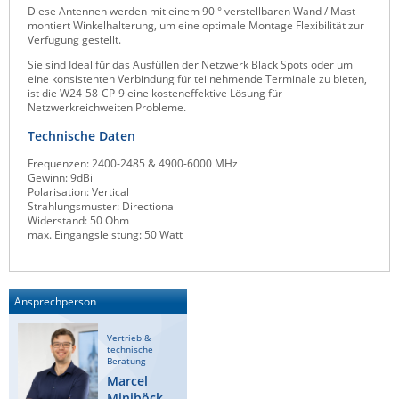
Diese Antennen werden mit einem 90 ° verstellbaren Wand / Mast
Raritan
montiert Winkelhalterung, um eine optimale Montage Flexibilität zur
Verfügung gestellt.
Riello UPS
Sie sind Ideal für das Ausfüllen der Netzwerk Black Spots oder um
Server Technology
eine konsistenten Verbindung für teilnehmende Terminale zu bieten,
ist die W24-58-CP-9 eine kosteneffektive Lösung für
Siretta
Netzwerkreichweiten Probleme.
SIRIO Antenne
Technische Daten
Sunbird
Frequenzen: 2400-2485 & 4900-6000 MHz
Gewinn: 9dBi
Tactical Software
Polarisation: Vertical
Strahlungsmuster: Directional
TEKTELIC
Widerstand: 50 Ohm
max. Eingangsleistung: 50 Watt
Teltonika
Unwired Networks
Ansprechperson
Vision
WATTECO
Vertrieb &
technische
Westermo
Beratung
Marcel
Yuasa
Miniböck