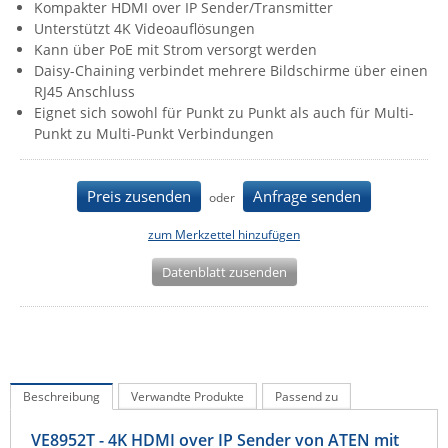
Kompakter HDMI over IP Sender/Transmitter
IEC Lock
Unterstützt 4K Videoauflösungen
Kann über PoE mit Strom versorgt werden
Ihse
Daisy-Chaining verbindet mehrere Bildschirme über einen
Kerlink
RJ45 Anschluss
Eignet sich sowohl für Punkt zu Punkt als auch für Multi-
Kramer Electronics
Punkt zu Multi-Punkt Verbindungen
KVM TEC
Legrand
Preis zusenden
Anfrage senden
oder
LigoWave
zum Merkzettel hinzufügen
Milesight
Datenblatt zusenden
Moxa
Netio
Panorama Antennas
PatchSee
Beschreibung
Verwandte Produkte
Passend zu
Power Kingdom
Poynting
VE8952T - 4K HDMI over IP Sender von ATEN mit