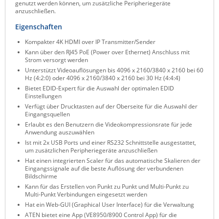
genutzt werden können, um zusätzliche Peripheriegeräte
ZPE Systems
anzuschließen.
Eigenschaften
Kompakter 4K HDMI over IP Transmitter/Sender
News zu unseren Herstellern
Kann über den RJ45 PoE (Power over Ethernet) Anschluss mit
Strom versorgt werden
Unterstützt Videoauflösungen bis 4096 x 2160/3840 x 2160 bei 60
Hz (4:2:0) oder 4096 x 2160/3840 x 2160 bei 30 Hz (4:4:4)
Bietet EDID-Expert für die Auswahl der optimalen EDID
Einstellungen
Verfügt über Drucktasten auf der Oberseite für die Auswahl der
Eingangsquellen
Erlaubt es den Benutzern die Videokompressionsrate für jede
Anwendung auszuwählen
Ist mit 2x USB Ports und einer RS232 Schnittstelle ausgestattet,
um zusätzlichen Peripheriegeräte anzuschließen
Hat einen integrierten Scaler für das automatische Skalieren der
Eingangssignale auf die beste Auflösung der verbundenen
Bildschirme
Kann für das Erstellen von Punkt zu Punkt und Multi-Punkt zu
Multi-Punkt Verbindungen eingesetzt werden
Hat ein Web-GUI (Graphical User Interface) für die Verwaltung
ATEN bietet eine App (VE8950/8900 Control App) für die