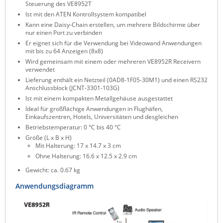
Steuerung des VE8952T
Ist mit den ATEN Kontrollsystem kompatibel
Kann eine Daisy-Chain erstellen, um mehrere Bildschirme über
nur einen Port zu verbinden
Er eignet sich für die Verwendung bei Videowand Anwendungen
mit bis zu 64 Anzeigen (8x8)
Wird gemeinsam mit einem oder mehreren VE8952R Receivern
verwendet
Lieferung enthält ein Netzteil (0AD8-1F05-30M1) und einen RS232
Anschlussblock (JCNT-3301-103G)
Ist mit einem kompakten Metallgehäuse ausgestattet
Ideal für großflächige Anwendungen in Flughäfen,
Einkaufszentren, Hotels, Universitäten und desgleichen
Betriebstemperatur: 0 °C bis 40 °C
Größe (L x B x H)
Mit Halterung: 17 x 14.7 x 3 cm
Ohne Halterung: 16.6 x 12.5 x 2.9 cm
Gewicht: ca. 0.67 kg
Anwendungsdiagramm