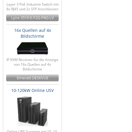
Layer 3 PoE Industrie Switch mit
8x RJ45 und 2x SFP Anschlüssen
Lynx 3510-E-F2G-P8G-LV
16x Quellen auf 4x
Bildschirme
IP KVM Receiver für die Anzeige
von 16x Quellen auf 4x
Bildschirme
Emerald DESKVUE
10-120kW Online USV
Online UPS Systeme mit 10, 15,