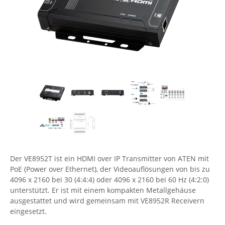
Comet System
Energiemessung
Energieverteilung
IP, WLAN & GSM Sensorik
IoT - Internet of Things
CompleTech
IPC, Industrielle Netzwerktechnik & WLAN
Contemporary Controls
Datenlogger
Remote I/O
Industrielle Netzwerktechnik / Kommunikation
Industrielle Computer
Sonstige
Digi
Eaton
Wi-Fi - WLAN - Wireless
Serverräume
RMA / Rücksendung / Support
Elsys
IT Netzwerktechnik / Kommunikation
Enginko - mcf88
Fokus Technologies
Gefen
Gude
Der VE8952T ist ein HDMI over IP Transmitter von ATEN mit
PoE (Power over Ethernet), der Videoauflösungen von bis zu
Guntermann & Drunck
4096 x 2160 bei 30 (4:4:4) oder 4096 x 2160 bei 60 Hz (4:2:0)
High Sec Labs
unterstützt. Er ist mit einem kompakten Metallgehäuse
ausgestattet und wird gemeinsam mit VE8952R Receivern
HW group
eingesetzt.
Icron