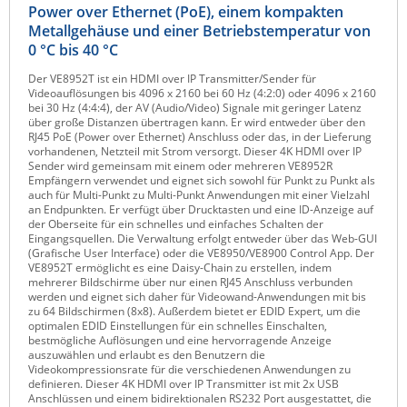
Power over Ethernet (PoE), einem kompakten
Raritan
Metallgehäuse und einer Betriebstemperatur von
0 °C bis 40 °C
Riello UPS
Server Technology
Der VE8952T ist ein HDMI over IP Transmitter/Sender für
Videoauflösungen bis 4096 x 2160 bei 60 Hz (4:2:0) oder 4096 x 2160
Siretta
bei 30 Hz (4:4:4), der AV (Audio/Video) Signale mit geringer Latenz
über große Distanzen übertragen kann. Er wird entweder über den
SIRIO Antenne
RJ45 PoE (Power over Ethernet) Anschluss oder das, in der Lieferung
vorhandenen, Netzteil mit Strom versorgt. Dieser 4K HDMI over IP
Sunbird
Sender wird gemeinsam mit einem oder mehreren VE8952R
Empfängern verwendet und eignet sich sowohl für Punkt zu Punkt als
Tactical Software
auch für Multi-Punkt zu Multi-Punkt Anwendungen mit einer Vielzahl
an Endpunkten. Er verfügt über Drucktasten und eine ID-Anzeige auf
TEKTELIC
der Oberseite für ein schnelles und einfaches Schalten der
Eingangsquellen. Die Verwaltung erfolgt entweder über das Web-GUI
Teltonika
(Grafische User Interface) oder die VE8950/VE8900 Control App. Der
VE8952T ermöglicht es eine Daisy-Chain zu erstellen, indem
Unwired Networks
mehrerer Bildschirme über nur einen RJ45 Anschluss verbunden
werden und eignet sich daher für Videowand-Anwendungen mit bis
Vision
zu 64 Bildschirmen (8x8). Außerdem bietet er EDID Expert, um die
optimalen EDID Einstellungen für ein schnelles Einschalten,
WATTECO
bestmögliche Auflösungen und eine hervorragende Anzeige
auszuwählen und erlaubt es den Benutzern die
Westermo
Videokompressionsrate für die verschiedenen Anwendungen zu
definieren. Dieser 4K HDMI over IP Transmitter ist mit 2x USB
Yuasa
Anschlüssen und einem bidirektionalen RS232 Port ausgestattet, die