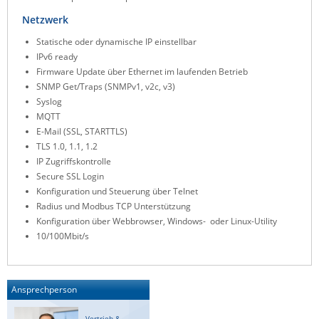
ZPE Systems
Netzwerk
Statische oder dynamische IP einstellbar
IPv6 ready
News zu unseren Herstellern
Firmware Update über Ethernet im laufenden Betrieb
SNMP Get/Traps (SNMPv1, v2c, v3)
Syslog
MQTT
E-Mail (SSL, STARTTLS)
TLS 1.0, 1.1, 1.2
IP Zugriffskontrolle
Secure SSL Login
Konfiguration und Steuerung über Telnet
Radius und Modbus TCP Unterstützung
Konfiguration über Webbrowser, Windows- oder Linux-Utility
10/100Mbit/s
Ansprechperson
Vertrieb &