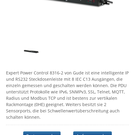
Comet System
Energiemessung
Energieverteilung
IP, WLAN & GSM Sensorik
IoT - Internet of Things
CompleTech
IPC, Industrielle Netzwerktechnik & WLAN
Contemporary Controls
Datenlogger
Remote I/O
Industrielle Netzwerktechnik / Kommunikation
Industrielle Computer
Sonstige
Digi
Eaton
Wi-Fi - WLAN - Wireless
Serverräume
RMA / Rücksendung / Support
Elsys
IT Netzwerktechnik / Kommunikation
Enginko - mcf88
Expert Power Control 8316-2 von Gude ist eine intelligente IP
Fokus Technologies
und RS232 Steckdosenleiste mit 8 IEC C13 Ausgängen, die
Gefen
einzeln gemessen und geschalten werden können. Die PDU
unterstützt Protokolle wie IPv6, SNMPv3, SSL, Telnet, MQTT,
Gude
Radius und Modbus TCP und ist bestens zur vertikalen
Guntermann & Drunck
Rackmontage (0HE) geeignet. Weiters besitzt sie 2
Sensorports, die bei Schwellenwertüberschreitung auch
High Sec Labs
schalten können.
HW group
Icron