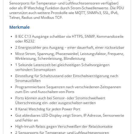
Sensorports für Temperatur- und Luftfeuchtesensoren verfügbar)
Raritan
oder als IP Watchdog Funktion durch Strom-Schwellenwerte. Die PDU
unterstützt auch weitere Protokolle wie MQTT, SNMPv3, SSL, IPv6,
Riello UPS
Telnet, Radius und Modbus TCP.
Server Technology
Merkmale
Siretta
8 IEC C13 Ausgänge schaltbar via HTTPS, SNMP, Kommandozeile
oder RS232
SIRIO Antenne
2 Energiezähler pro Ausgang – einer dauerhaft, einer rücksetzbar
Misst Strom, Spannung, Phasenwinkel, Leistungsfaktor, Frequenz,
Sunbird
Wirkleistung, Scheinleistung, Blindleistung
Tactical Software
1 Sekunde Latenzzeit bei gleichzeitigen Schaltvorgängen
verhindert Stromspitzen
TEKTELIC
Einstellung für Schaltzustand oder Einschaltverzögerung nach
Stromausfällen
Teltonika
Programmierbare Sequenzen nach verschiedenen Zeitspannen
zum Ein- und Ausschalten von Ports
Unwired Networks
Ports können auch bei Sensor- oder Stromschwellwert
Vision
Überschreitung ein- oder ausgeschalten werden
8 Kanal Watchdog für jeden Power Port
WATTECO
Gut ablesbares LED-Display zeigt Strom, IP Adresse, Sensorwerte
und Fehler an
Westermo
High-Inrush Relais gegen Verschweißen der Relaiskontakte
Yuasa
2 Sensorports für Temperatur- und Luftfeuchtesensoren