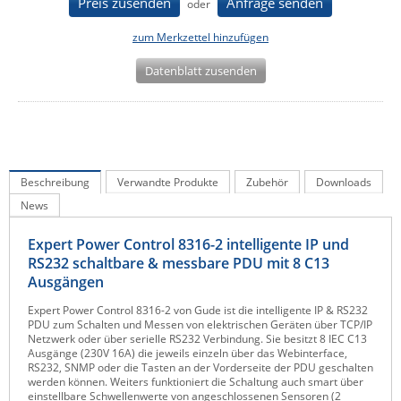
Preis zusenden
Anfrage senden
oder
IEC Lock
zum Merkzettel hinzufügen
Ihse
Datenblatt zusenden
Kerlink
Kramer Electronics
KVM TEC
Legrand
Beschreibung
Verwandte Produkte
Zubehör
Downloads
LigoWave
News
Milesight
Expert Power Control 8316-2 intelligente IP und
Moxa
RS232 schaltbare & messbare PDU mit 8 C13
Netio
Ausgängen
Panorama Antennas
Expert Power Control 8316-2 von Gude ist die intelligente IP & RS232
PDU zum Schalten und Messen von elektrischen Geräten über TCP/IP
PatchSee
Netzwerk oder über serielle RS232 Verbindung. Sie besitzt 8 IEC C13
Ausgänge (230V 16A) die jeweils einzeln über das Webinterface,
Power Kingdom
RS232, SNMP oder die Tasten an der Vorderseite der PDU geschalten
werden können. Weiters funktioniert die Schaltung auch smart über
Poynting
einstellbare Schwellenwerte von angeschlossenen Sensoren (2